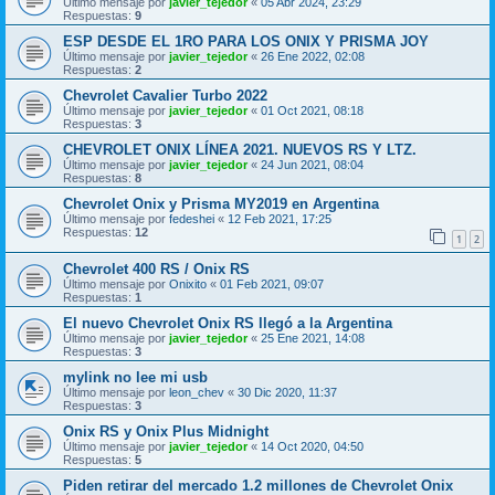
Último mensaje por
javier_tejedor
«
05 Abr 2024, 23:29
Respuestas:
9
ESP DESDE EL 1RO PARA LOS ONIX Y PRISMA JOY
Último mensaje por
javier_tejedor
«
26 Ene 2022, 02:08
Respuestas:
2
Chevrolet Cavalier Turbo 2022
Último mensaje por
javier_tejedor
«
01 Oct 2021, 08:18
Respuestas:
3
CHEVROLET ONIX LÍNEA 2021. NUEVOS RS Y LTZ.
Último mensaje por
javier_tejedor
«
24 Jun 2021, 08:04
Respuestas:
8
Chevrolet Onix y Prisma MY2019 en Argentina
Último mensaje por
fedeshei
«
12 Feb 2021, 17:25
Respuestas:
12
1
2
Chevrolet 400 RS / Onix RS
Último mensaje por
Onixito
«
01 Feb 2021, 09:07
Respuestas:
1
El nuevo Chevrolet Onix RS llegó a la Argentina
Último mensaje por
javier_tejedor
«
25 Ene 2021, 14:08
Respuestas:
3
mylink no lee mi usb
Último mensaje por
leon_chev
«
30 Dic 2020, 11:37
Respuestas:
3
Onix RS y Onix Plus Midnight
Último mensaje por
javier_tejedor
«
14 Oct 2020, 04:50
Respuestas:
5
Piden retirar del mercado 1.2 millones de Chevrolet Onix