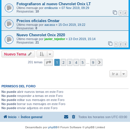
Fotografiaron al nuevo Chevrolet Onix LT
Último mensaje por
emiliounix
«
07 Nov 2019, 09:29
Respuestas:
10
1
2
Precios oficiales Onstar
Último mensaje por
aacasa
«
15 Oct 2019, 19:22
Respuestas:
8
Nuevo Chevrolet Onix 2020
Último mensaje por
javier_tejedor
«
13 Oct 2019, 15:14
Respuestas:
21
1
2
3
Nuevo Tema
Página
1
de
9
1
2
3
4
5
9
Siguiente
201 temas
…
Ir a
PERMISOS DEL FORO
No puede
abrir nuevos temas en este Foro
No puede
responder a temas en este Foro
No puede
editar sus mensajes en este Foro
No puede
borrar sus mensajes en este Foro
No puede
enviar adjuntos en este Foro
Inicio
Índice general
Todos los horarios son
UTC-03:00
Desarrollado por
phpBB
® Forum Software © phpBB Limited