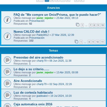
Anuncios
FAQ de "Me compre un Onix/Prisma, que le puedo hacer?"
Último mensaje por
javier_tejedor
«
23 Abr 2022, 09:13
Publicado en
Presentación
Respuestas:
92
1
7
8
9
10
…
Nueva CALCO del club !
Último mensaje por
Pablo0812
«
27 Mar 2026, 12:39
Publicado en
Presentación
Respuestas:
102
1
8
9
10
11
…
Temas
Presostao del aire acondicionado
Último mensaje por
charly79
«
06 Jun 2025, 11:38
Respuestas:
1
Lo dejo a su criterio......
Último mensaje por
javier_tejedor
«
13 Abr 2025, 00:08
Respuestas:
2
Aire Acondicionafo
Último mensaje por
charly79
«
02 Sep 2024, 22:26
Respuestas:
2
Luz de cortesía habitaculo
Último mensaje por
jpabloakd
«
19 Jul 2024, 10:20
Respuestas:
4
Caja automatica onix 2016