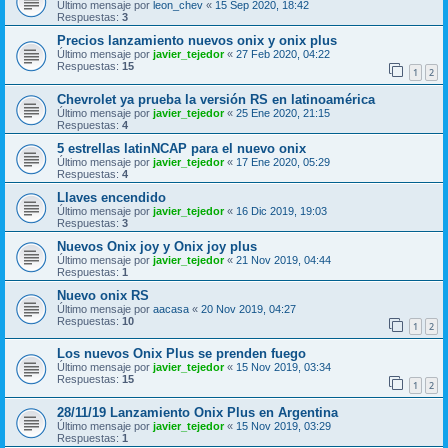
Último mensaje por
leon_chev
«
15 Sep 2020, 18:42
Respuestas:
3
Precios lanzamiento nuevos onix y onix plus
Último mensaje por
javier_tejedor
«
27 Feb 2020, 04:22
Respuestas:
15
1
2
Chevrolet ya prueba la versión RS en latinoamérica
Último mensaje por
javier_tejedor
«
25 Ene 2020, 21:15
Respuestas:
4
5 estrellas latinNCAP para el nuevo onix
Último mensaje por
javier_tejedor
«
17 Ene 2020, 05:29
Respuestas:
4
Llaves encendido
Último mensaje por
javier_tejedor
«
16 Dic 2019, 19:03
Respuestas:
3
Nuevos Onix joy y Onix joy plus
Último mensaje por
javier_tejedor
«
21 Nov 2019, 04:44
Respuestas:
1
Nuevo onix RS
Último mensaje por
aacasa
«
20 Nov 2019, 04:27
Respuestas:
10
1
2
Los nuevos Onix Plus se prenden fuego
Último mensaje por
javier_tejedor
«
15 Nov 2019, 03:34
Respuestas:
15
1
2
28/11/19 Lanzamiento Onix Plus en Argentina
Último mensaje por
javier_tejedor
«
15 Nov 2019, 03:29
Respuestas:
1