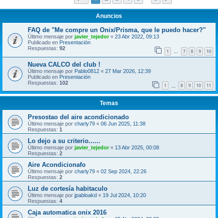
Anuncios
FAQ de "Me compre un Onix/Prisma, que le puedo hacer?"
Último mensaje por
javier_tejedor
«
23 Abr 2022, 09:13
Publicado en
Presentación
Respuestas:
92
1
7
8
9
10
…
Nueva CALCO del club !
Último mensaje por
Pablo0812
«
27 Mar 2026, 12:39
Publicado en
Presentación
Respuestas:
102
1
8
9
10
11
…
Temas
Presostao del aire acondicionado
Último mensaje por
charly79
«
06 Jun 2025, 11:38
Respuestas:
1
Lo dejo a su criterio......
Último mensaje por
javier_tejedor
«
13 Abr 2025, 00:08
Respuestas:
2
Aire Acondicionafo
Último mensaje por
charly79
«
02 Sep 2024, 22:26
Respuestas:
2
Luz de cortesía habitaculo
Último mensaje por
jpabloakd
«
19 Jul 2024, 10:20
Respuestas:
4
Caja automatica onix 2016