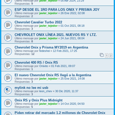
Último mensaje por
javier_tejedor
«
05 Abr 2024, 23:29
Respuestas:
9
ESP DESDE EL 1RO PARA LOS ONIX Y PRISMA JOY
Último mensaje por
javier_tejedor
«
26 Ene 2022, 02:08
Respuestas:
2
Chevrolet Cavalier Turbo 2022
Último mensaje por
javier_tejedor
«
01 Oct 2021, 08:18
Respuestas:
3
CHEVROLET ONIX LÍNEA 2021. NUEVOS RS Y LTZ.
Último mensaje por
javier_tejedor
«
24 Jun 2021, 08:04
Respuestas:
8
Chevrolet Onix y Prisma MY2019 en Argentina
Último mensaje por
fedeshei
«
12 Feb 2021, 17:25
Respuestas:
12
1
2
Chevrolet 400 RS / Onix RS
Último mensaje por
Onixito
«
01 Feb 2021, 09:07
Respuestas:
1
El nuevo Chevrolet Onix RS llegó a la Argentina
Último mensaje por
javier_tejedor
«
25 Ene 2021, 14:08
Respuestas:
3
mylink no lee mi usb
Último mensaje por
leon_chev
«
30 Dic 2020, 11:37
Respuestas:
3
Onix RS y Onix Plus Midnight
Último mensaje por
javier_tejedor
«
14 Oct 2020, 04:50
Respuestas:
5
Piden retirar del mercado 1.2 millones de Chevrolet Onix