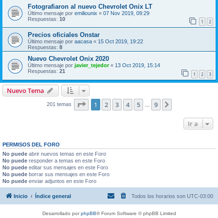
Fotografiaron al nuevo Chevrolet Onix LT
Último mensaje por
emiliounix
«
07 Nov 2019, 09:29
Respuestas:
10
1
2
Precios oficiales Onstar
Último mensaje por
aacasa
«
15 Oct 2019, 19:22
Respuestas:
8
Nuevo Chevrolet Onix 2020
Último mensaje por
javier_tejedor
«
13 Oct 2019, 15:14
Respuestas:
21
1
2
3
Nuevo Tema
Página
1
de
9
1
2
3
4
5
9
Siguiente
201 temas
…
Ir a
PERMISOS DEL FORO
No puede
abrir nuevos temas en este Foro
No puede
responder a temas en este Foro
No puede
editar sus mensajes en este Foro
No puede
borrar sus mensajes en este Foro
No puede
enviar adjuntos en este Foro
Inicio
Índice general
Todos los horarios son
UTC-03:00
Desarrollado por
phpBB
® Forum Software © phpBB Limited