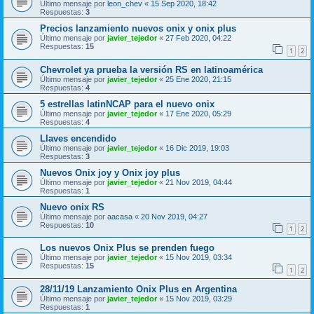
Último mensaje por
leon_chev
«
15 Sep 2020, 18:42
Respuestas:
3
Precios lanzamiento nuevos onix y onix plus
Último mensaje por
javier_tejedor
«
27 Feb 2020, 04:22
Respuestas:
15
1
2
Chevrolet ya prueba la versión RS en latinoamérica
Último mensaje por
javier_tejedor
«
25 Ene 2020, 21:15
Respuestas:
4
5 estrellas latinNCAP para el nuevo onix
Último mensaje por
javier_tejedor
«
17 Ene 2020, 05:29
Respuestas:
4
Llaves encendido
Último mensaje por
javier_tejedor
«
16 Dic 2019, 19:03
Respuestas:
3
Nuevos Onix joy y Onix joy plus
Último mensaje por
javier_tejedor
«
21 Nov 2019, 04:44
Respuestas:
1
Nuevo onix RS
Último mensaje por
aacasa
«
20 Nov 2019, 04:27
Respuestas:
10
1
2
Los nuevos Onix Plus se prenden fuego
Último mensaje por
javier_tejedor
«
15 Nov 2019, 03:34
Respuestas:
15
1
2
28/11/19 Lanzamiento Onix Plus en Argentina
Último mensaje por
javier_tejedor
«
15 Nov 2019, 03:29
Respuestas:
1