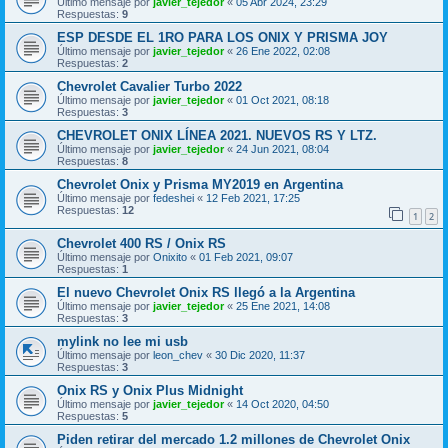
Último mensaje por
javier_tejedor
«
05 Abr 2024, 23:29
Respuestas:
9
ESP DESDE EL 1RO PARA LOS ONIX Y PRISMA JOY
Último mensaje por
javier_tejedor
«
26 Ene 2022, 02:08
Respuestas:
2
Chevrolet Cavalier Turbo 2022
Último mensaje por
javier_tejedor
«
01 Oct 2021, 08:18
Respuestas:
3
CHEVROLET ONIX LÍNEA 2021. NUEVOS RS Y LTZ.
Último mensaje por
javier_tejedor
«
24 Jun 2021, 08:04
Respuestas:
8
Chevrolet Onix y Prisma MY2019 en Argentina
Último mensaje por
fedeshei
«
12 Feb 2021, 17:25
Respuestas:
12
1
2
Chevrolet 400 RS / Onix RS
Último mensaje por
Onixito
«
01 Feb 2021, 09:07
Respuestas:
1
El nuevo Chevrolet Onix RS llegó a la Argentina
Último mensaje por
javier_tejedor
«
25 Ene 2021, 14:08
Respuestas:
3
mylink no lee mi usb
Último mensaje por
leon_chev
«
30 Dic 2020, 11:37
Respuestas:
3
Onix RS y Onix Plus Midnight
Último mensaje por
javier_tejedor
«
14 Oct 2020, 04:50
Respuestas:
5
Piden retirar del mercado 1.2 millones de Chevrolet Onix