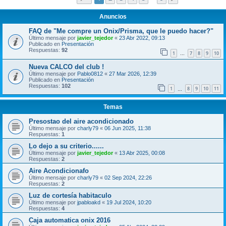
Anuncios
FAQ de "Me compre un Onix/Prisma, que le puedo hacer?"
Último mensaje por
javier_tejedor
«
23 Abr 2022, 09:13
Publicado en
Presentación
Respuestas:
92
1
7
8
9
10
…
Nueva CALCO del club !
Último mensaje por
Pablo0812
«
27 Mar 2026, 12:39
Publicado en
Presentación
Respuestas:
102
1
8
9
10
11
…
Temas
Presostao del aire acondicionado
Último mensaje por
charly79
«
06 Jun 2025, 11:38
Respuestas:
1
Lo dejo a su criterio......
Último mensaje por
javier_tejedor
«
13 Abr 2025, 00:08
Respuestas:
2
Aire Acondicionafo
Último mensaje por
charly79
«
02 Sep 2024, 22:26
Respuestas:
2
Luz de cortesía habitaculo
Último mensaje por
jpabloakd
«
19 Jul 2024, 10:20
Respuestas:
4
Caja automatica onix 2016