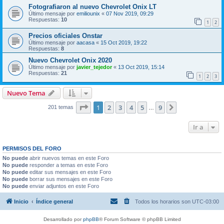
Fotografiaron al nuevo Chevrolet Onix LT
Último mensaje por
emiliounix
«
07 Nov 2019, 09:29
Respuestas:
10
1
2
Precios oficiales Onstar
Último mensaje por
aacasa
«
15 Oct 2019, 19:22
Respuestas:
8
Nuevo Chevrolet Onix 2020
Último mensaje por
javier_tejedor
«
13 Oct 2019, 15:14
Respuestas:
21
1
2
3
Nuevo Tema
Página
1
de
9
1
2
3
4
5
9
Siguiente
201 temas
…
Ir a
PERMISOS DEL FORO
No puede
abrir nuevos temas en este Foro
No puede
responder a temas en este Foro
No puede
editar sus mensajes en este Foro
No puede
borrar sus mensajes en este Foro
No puede
enviar adjuntos en este Foro
Inicio
Índice general
Todos los horarios son
UTC-03:00
Desarrollado por
phpBB
® Forum Software © phpBB Limited