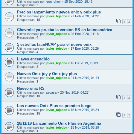
Último mensaje por
leon_chev
«
15 Sep 2020, 18:42
Respuestas:
3
Precios lanzamiento nuevos onix y onix plus
Último mensaje por
javier_tejedor
«
27 Feb 2020, 04:22
Respuestas:
15
1
2
Chevrolet ya prueba la versión RS en latinoamérica
Último mensaje por
javier_tejedor
«
25 Ene 2020, 21:15
Respuestas:
4
5 estrellas latinNCAP para el nuevo onix
Último mensaje por
javier_tejedor
«
17 Ene 2020, 05:29
Respuestas:
4
Llaves encendido
Último mensaje por
javier_tejedor
«
16 Dic 2019, 19:03
Respuestas:
3
Nuevos Onix joy y Onix joy plus
Último mensaje por
javier_tejedor
«
21 Nov 2019, 04:44
Respuestas:
1
Nuevo onix RS
Último mensaje por
aacasa
«
20 Nov 2019, 04:27
Respuestas:
10
1
2
Los nuevos Onix Plus se prenden fuego
Último mensaje por
javier_tejedor
«
15 Nov 2019, 03:34
Respuestas:
15
1
2
28/11/19 Lanzamiento Onix Plus en Argentina
Último mensaje por
javier_tejedor
«
15 Nov 2019, 03:29
Respuestas:
1