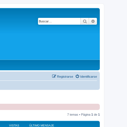
Buscar
Búsqueda avanza
Registrarse
Identificarse
7 temas • Página
1
de
1
VISTAS
ÚLTIMO MENSAJE