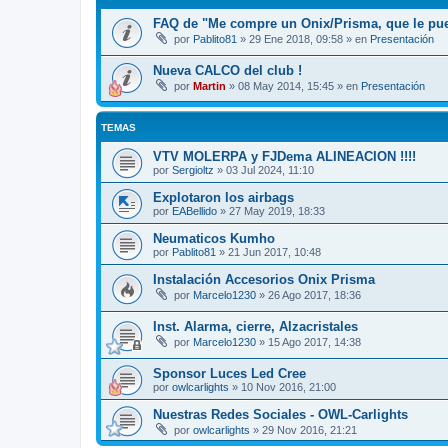
FAQ de "Me compre un Onix/Prisma, que le pu
por
Pablito81
»
29 Ene 2018, 09:58
» en
Presentación
Nueva CALCO del club !
por
Martin
»
08 May 2014, 15:45
» en
Presentación
TEMAS
VTV MOLERPA y FJDema ALINEACION !!!!
por
Sergioltz
»
03 Jul 2024, 11:10
Explotaron los airbags
por
EABellido
»
27 May 2019, 18:33
Neumaticos Kumho
por
Pablito81
»
21 Jun 2017, 10:48
Instalación Accesorios Onix Prisma
por
Marcelo1230
»
26 Ago 2017, 18:36
Inst. Alarma, cierre, Alzacristales
por
Marcelo1230
»
15 Ago 2017, 14:38
Sponsor Luces Led Cree
por
owlcarlights
»
10 Nov 2016, 21:00
Nuestras Redes Sociales - OWL-Carlights
por
owlcarlights
»
29 Nov 2016, 21:21