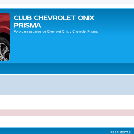
CLUB CHEVROLET ONIX
PRISMA
Foro para usuarios de Chevrolet Onix y Chevrolet Prisma
queda avanzada
RESPUESTAS