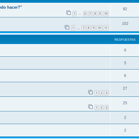
edo hacer?"
92
1
6
7
8
9
10
…
102
1
7
8
9
10
11
…
RESPUESTAS
0
5
6
27
1
2
3
25
1
2
3
2
2