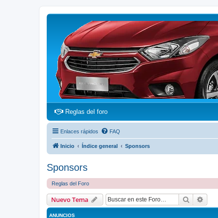
(Opens a new tab)
Reglas del foro
Enlaces rápidos
FAQ
Inicio
Índice general
Sponsors
Sponsors
Reglas del Foro
Buscar
Bús
Nuevo Tema
ANUNCIOS