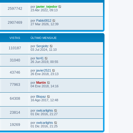
por
javier_tejedor
2597742
23 Abr 2022, 09:13
por
Pablo0812
2907469
27 Mar 2026, 12:39
VISTAS
ÚLTIMO MENSAJE
por
Sergioltz
110187
03 Jul 2024, 11:10
por
fer41
31040
26 Jun 2019, 00:55
por
javier2521
43746
26 Ene 2018, 23:13
por
Martin
77963
04 Ene 2018, 14:16
por
Blopaz
64308
16 Ago 2017, 12:48
por
owlcarlights
23814
01 Dic 2016, 21:27
por
owlcarlights
19269
01 Dic 2016, 21:25