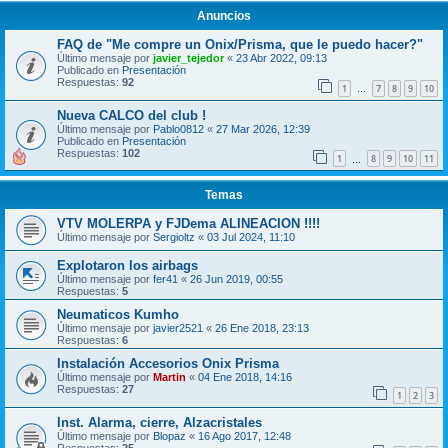
Anuncios
FAQ de "Me compre un Onix/Prisma, que le puedo hacer?"
Último mensaje por
javier_tejedor
«
23 Abr 2022, 09:13
Publicado en
Presentación
Respuestas:
92
1
7
8
9
10
…
Nueva CALCO del club !
Último mensaje por
Pablo0812
«
27 Mar 2026, 12:39
Publicado en
Presentación
Respuestas:
102
1
8
9
10
11
…
Temas
VTV MOLERPA y FJDema ALINEACION !!!!
Último mensaje por
Sergioltz
«
03 Jul 2024, 11:10
Explotaron los airbags
Último mensaje por
fer41
«
26 Jun 2019, 00:55
Respuestas:
5
Neumaticos Kumho
Último mensaje por
javier2521
«
26 Ene 2018, 23:13
Respuestas:
6
Instalación Accesorios Onix Prisma
Último mensaje por
Martin
«
04 Ene 2018, 14:16
Respuestas:
27
1
2
3
Inst. Alarma, cierre, Alzacristales
Último mensaje por
Blopaz
«
16 Ago 2017, 12:48
Respuestas:
25