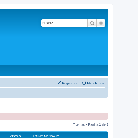
Buscar
Búsqueda avanza
Registrarse
Identificarse
7 temas • Página
1
de
1
VISTAS
ÚLTIMO MENSAJE