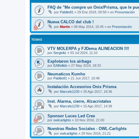
FAQ de "Me compre un Onix/Prisma, que le pu
por
Pablito81
»
29 Ene 2018, 09:58
» en
Presentación
Nueva CALCO del club !
por
Martin
»
08 May 2014, 15:45
» en
Presentación
TEMAS
VTV MOLERPA y FJDema ALINEACION !!!!
por
Sergioltz
»
03 Jul 2024, 11:10
Explotaron los airbags
por
EABellido
»
27 May 2019, 18:33
Neumaticos Kumho
por
Pablito81
»
21 Jun 2017, 10:48
Instalación Accesorios Onix Prisma
por
Marcelo1230
»
26 Ago 2017, 18:36
Inst. Alarma, cierre, Alzacristales
por
Marcelo1230
»
15 Ago 2017, 14:38
Sponsor Luces Led Cree
por
owlcarlights
»
10 Nov 2016, 21:00
Nuestras Redes Sociales - OWL-Carlights
por
owlcarlights
»
29 Nov 2016, 21:21