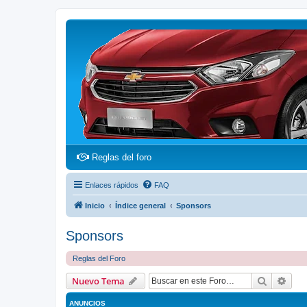
(Opens a new tab)
Reglas del foro
Enlaces rápidos
FAQ
Inicio
Índice general
Sponsors
Sponsors
Reglas del Foro
Buscar
Bús
Nuevo Tema
ANUNCIOS