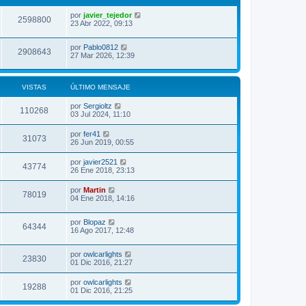
por
javier_tejedor
2598800
23 Abr 2022, 09:13
por
Pablo0812
2908643
27 Mar 2026, 12:39
VISTAS
ÚLTIMO MENSAJE
por
Sergioltz
110268
03 Jul 2024, 11:10
por
fer41
31073
26 Jun 2019, 00:55
por
javier2521
43774
26 Ene 2018, 23:13
por
Martin
78019
04 Ene 2018, 14:16
por
Blopaz
64344
16 Ago 2017, 12:48
por
owlcarlights
23830
01 Dic 2016, 21:27
por
owlcarlights
19288
01 Dic 2016, 21:25