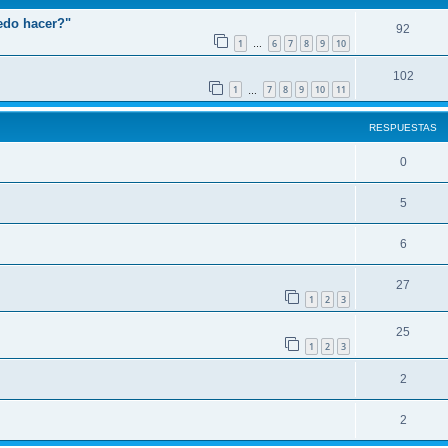
edo hacer?"
92
1
6
7
8
9
10
…
102
1
7
8
9
10
11
…
RESPUESTAS
0
5
6
27
1
2
3
25
1
2
3
2
2