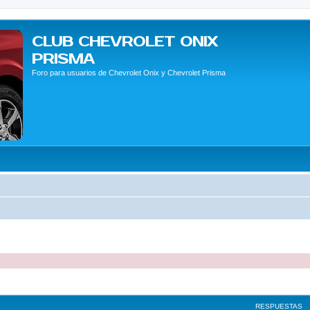
CLUB CHEVROLET ONIX
PRISMA
Foro para usuarios de Chevrolet Onix y Chevrolet Prisma
queda avanzada
RESPUESTAS