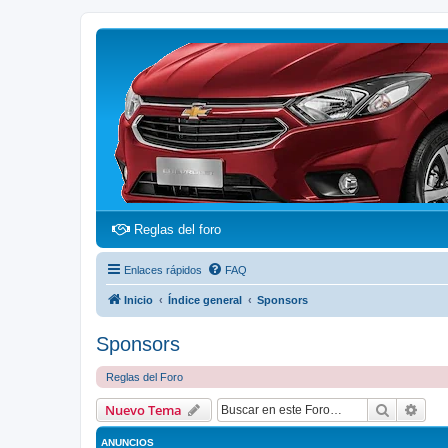
(Opens a new tab)
Reglas del foro
Enlaces rápidos
FAQ
Inicio
Índice general
Sponsors
Sponsors
Reglas del Foro
Buscar
Bús
Nuevo Tema
ANUNCIOS