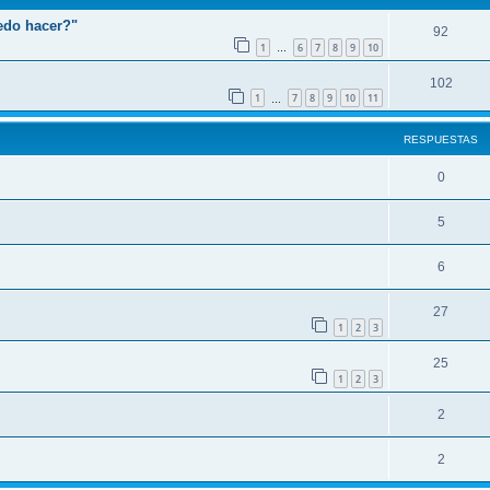
edo hacer?"
92
1
6
7
8
9
10
…
102
1
7
8
9
10
11
…
RESPUESTAS
0
5
6
27
1
2
3
25
1
2
3
2
2