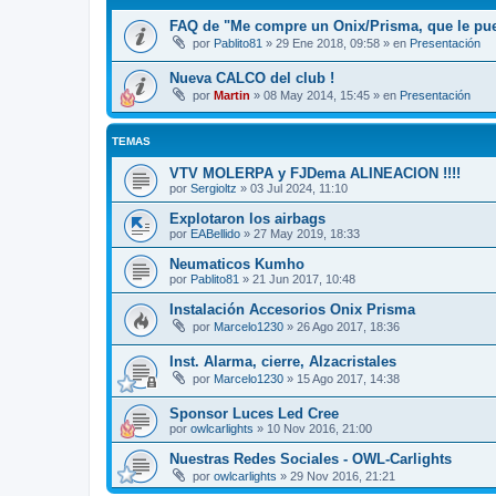
FAQ de "Me compre un Onix/Prisma, que le pu
por
Pablito81
»
29 Ene 2018, 09:58
» en
Presentación
Nueva CALCO del club !
por
Martin
»
08 May 2014, 15:45
» en
Presentación
TEMAS
VTV MOLERPA y FJDema ALINEACION !!!!
por
Sergioltz
»
03 Jul 2024, 11:10
Explotaron los airbags
por
EABellido
»
27 May 2019, 18:33
Neumaticos Kumho
por
Pablito81
»
21 Jun 2017, 10:48
Instalación Accesorios Onix Prisma
por
Marcelo1230
»
26 Ago 2017, 18:36
Inst. Alarma, cierre, Alzacristales
por
Marcelo1230
»
15 Ago 2017, 14:38
Sponsor Luces Led Cree
por
owlcarlights
»
10 Nov 2016, 21:00
Nuestras Redes Sociales - OWL-Carlights
por
owlcarlights
»
29 Nov 2016, 21:21