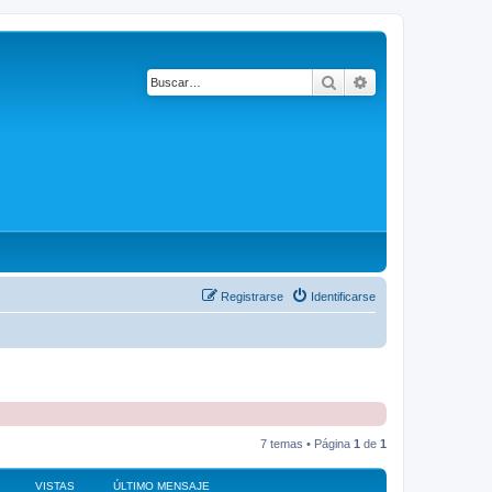
Buscar
Búsqueda avanza
Registrarse
Identificarse
7 temas • Página
1
de
1
VISTAS
ÚLTIMO MENSAJE