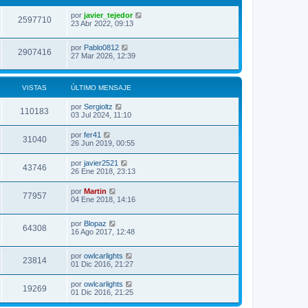
por
javier_tejedor
2597710
23 Abr 2022, 09:13
por
Pablo0812
2907416
27 Mar 2026, 12:39
VISTAS
ÚLTIMO MENSAJE
por
Sergioltz
110183
03 Jul 2024, 11:10
por
fer41
31040
26 Jun 2019, 00:55
por
javier2521
43746
26 Ene 2018, 23:13
por
Martin
77957
04 Ene 2018, 14:16
por
Blopaz
64308
16 Ago 2017, 12:48
por
owlcarlights
23814
01 Dic 2016, 21:27
por
owlcarlights
19269
01 Dic 2016, 21:25