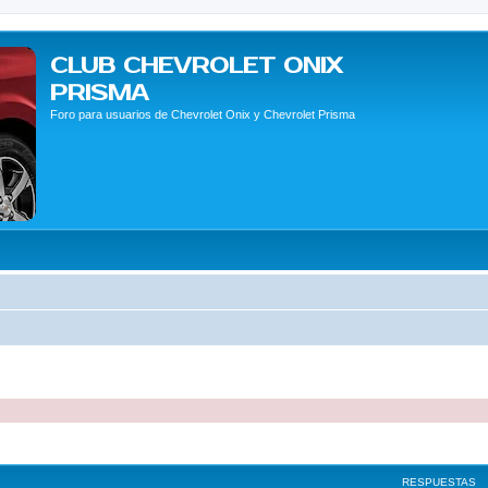
CLUB CHEVROLET ONIX
PRISMA
Foro para usuarios de Chevrolet Onix y Chevrolet Prisma
queda avanzada
RESPUESTAS