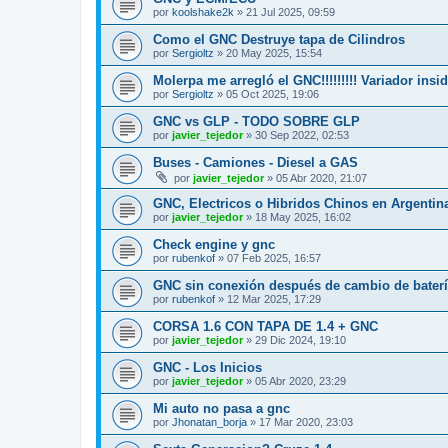
por
koolshake2k
»
21 Jul 2025, 09:59
Como el GNC Destruye tapa de Cilindros
por
Sergioltz
»
20 May 2025, 15:54
Molerpa me arregló el GNC!!!!!!!!! Variador insid
por
Sergioltz
»
05 Oct 2025, 19:06
GNC vs GLP - TODO SOBRE GLP
por
javier_tejedor
»
30 Sep 2022, 02:53
Buses - Camiones - Diesel a GAS
por
javier_tejedor
»
05 Abr 2020, 21:07
GNC, Electricos o Hibridos Chinos en Argentin
por
javier_tejedor
»
18 May 2025, 16:02
Check engine y gnc
por
rubenkof
»
07 Feb 2025, 16:57
GNC sin conexión después de cambio de bater
por
rubenkof
»
12 Mar 2025, 17:29
CORSA 1.6 CON TAPA DE 1.4 + GNC
por
javier_tejedor
»
29 Dic 2024, 19:10
GNC - Los Inicios
por
javier_tejedor
»
05 Abr 2020, 23:29
Mi auto no pasa a gnc
por
Jhonatan_borja
»
17 Mar 2020, 23:03