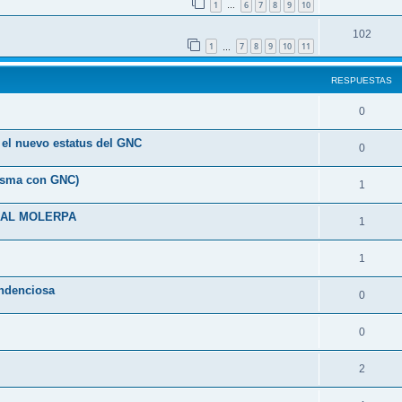
1
6
7
8
9
10
…
102
1
7
8
9
10
11
…
RESPUESTAS
0
a el nuevo estatus del GNC
0
risma con GNC)
1
IAL MOLERPA
1
1
endenciosa
0
0
2