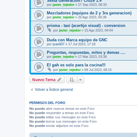
Sexta Generacion? Cruze 1.4
por
javier_tejedor
»
27 Sep 2023, 08:33
Mezcladores (equipos de 2 y 3ra generacion)
por
javier_tejedor
»
25 Ago 2023, 00:38
prisma - taxi (acertijo visual) - conversion
por
javier_tejedor
»
15 Ago 2023, 04:04
Duda con Marca equipo de GNC
por
tyan007
»
17 Jul 2023, 17:18
Preguntas, respuestas, mitos y demas ....
por
javier_tejedor
»
17 Mar 2023, 03:38
El gah es solo para la cocina!!!
por
javier_tejedor
»
09 Jul 2023, 08:15
Nuevo Tema
Volver a Índice general
PERMISOS DEL FORO
No puede
abrir nuevos temas en este Foro
No puede
responder a temas en este Foro
No puede
editar sus mensajes en este Foro
No puede
borrar sus mensajes en este Foro
No puede
enviar adjuntos en este Foro