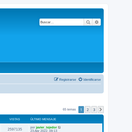
Buscar
Búsqueda avanza
Registrarse
Identificarse
1
2
3
Siguiente
65 temas
VISTAS
ÚLTIMO MENSAJE
por
javier_tejedor
2597135
23 Abr 2022, 09:13