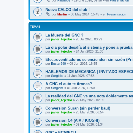
por
Pablito81
»
29 Ene 2018, 09:58
» en
Presentación
Nueva CALCO del club !
por
Martin
»
08 May 2014, 15:45
» en
Presentación
TEMAS
La Muerte del GNC ?
por
javier_tejedor
»
20 Jul 2026, 03:29
La ola polar desafía al sistema y pone a prueb
por
javier_tejedor
»
24 Jun 2026, 21:35
Electroventiladores se encienden sin razón (P
por
Buster999
»
09 Jun 2026, 18:55
HABLEMOS DE MECANICA | INVITADO ESPEC
por
Sergioltz
»
11 Jun 2026, 07:58
A GNC el auto te tironea?
por
Sergioltz
»
01 Jun 2026, 12:50
La realidad del GNC vs una nota doblemente t
por
javier_tejedor
»
22 May 2026, 02:39
Conversion Suran (sin perder baul)
por
javier_tejedor
»
23 Mar 2026, 06:54
Conversion C4 (AIV / KIOSHI)
por
javier_tejedor
»
09 Mar 2026, 01:34
GNC y ECM/ECU