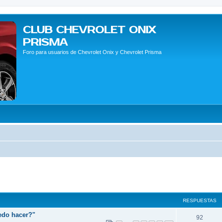
CLUB CHEVROLET ONIX
PRISMA
Foro para usuarios de Chevrolet Onix y Chevrolet Prisma
queda avanzada
RESPUESTAS
edo hacer?"
92