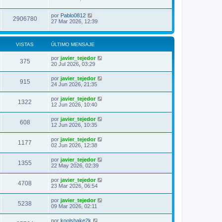
por
Pablo0812
2906780
27 Mar 2026, 12:39
VISTAS
ÚLTIMO MENSAJE
por
javier_tejedor
375
20 Jul 2026, 03:29
por
javier_tejedor
915
24 Jun 2026, 21:35
por
javier_tejedor
1322
12 Jun 2026, 10:40
por
javier_tejedor
608
12 Jun 2026, 10:35
por
javier_tejedor
1177
02 Jun 2026, 12:38
por
javier_tejedor
1355
22 May 2026, 02:39
por
javier_tejedor
4708
23 Mar 2026, 06:54
por
javier_tejedor
5238
09 Mar 2026, 02:11
por
koolshake2k