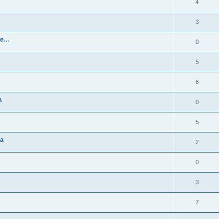
4
3
e...
0
5
6
a
0
5
ía
2
0
3
7