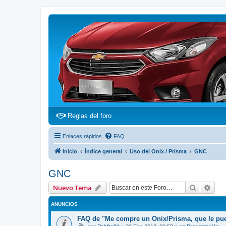
(Opens a new tab)
Reglas del foro
Enlaces rápidos
FAQ
Inicio
Índice general
Uso del Onix / Prisma
GNC
GNC
Buscar
Bús
Nuevo Tema
ANUNCIOS
FAQ de "Me compre un Onix/Prisma, que le pu