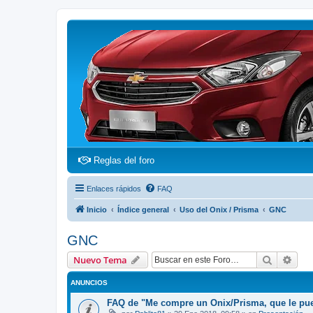
(Opens a new tab)
Reglas del foro
Enlaces rápidos
FAQ
Inicio
Índice general
Uso del Onix / Prisma
GNC
GNC
Buscar
Bús
Nuevo Tema
ANUNCIOS
FAQ de "Me compre un Onix/Prisma, que le pu