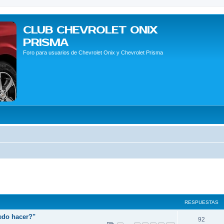
CLUB CHEVROLET ONIX
PRISMA
Foro para usuarios de Chevrolet Onix y Chevrolet Prisma
queda avanzada
RESPUESTAS
edo hacer?"
92