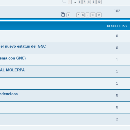
1
6
7
8
9
10
…
102
1
7
8
9
10
11
…
RESPUESTAS
0
a el nuevo estatus del GNC
0
risma con GNC)
1
IAL MOLERPA
1
1
endenciosa
0
0
2