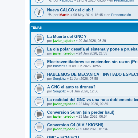
por
Pablito81
»
29 Ene 2018, 09:58
» en
Presentación
Nueva CALCO del club !
por
Martin
»
08 May 2014, 15:45
» en
Presentación
TEMAS
La Muerte del GNC ?
por
javier_tejedor
»
20 Jul 2026, 03:29
La ola polar desafía al sistema y pone a prueb
por
javier_tejedor
»
24 Jun 2026, 21:35
Electroventiladores se encienden sin razón (P
por
Buster999
»
09 Jun 2026, 18:55
HABLEMOS DE MECANICA | INVITADO ESPEC
por
Sergioltz
»
11 Jun 2026, 07:58
A GNC el auto te tironea?
por
Sergioltz
»
01 Jun 2026, 12:50
La realidad del GNC vs una nota doblemente t
por
javier_tejedor
»
22 May 2026, 02:39
Conversion Suran (sin perder baul)
por
javier_tejedor
»
23 Mar 2026, 06:54
Conversion C4 (AIV / KIOSHI)
por
javier_tejedor
»
09 Mar 2026, 01:34
GNC y ECM/ECU