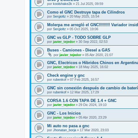
por
koolshake2k
»
21 Jul 2025, 09:59
Como el GNC Destruye tapa de Cilindros
por
Sergioltz
»
20 May 2025, 15:54
Molerpa me arregló el GNC!!!!!!!!! Variador insid
por
Sergioltz
»
05 Oct 2025, 19:06
GNC vs GLP - TODO SOBRE GLP
por
javier_tejedor
»
30 Sep 2022, 02:53
Buses - Camiones - Diesel a GAS
por
javier_tejedor
»
05 Abr 2020, 21:07
GNC, Electricos o Hibridos Chinos en Argentin
por
javier_tejedor
»
18 May 2025, 16:02
Check engine y gnc
por
rubenkof
»
07 Feb 2025, 16:57
GNC sin conexión después de cambio de bater
por
rubenkof
»
12 Mar 2025, 17:29
CORSA 1.6 CON TAPA DE 1.4 + GNC
por
javier_tejedor
»
29 Dic 2024, 19:10
GNC - Los Inicios
por
javier_tejedor
»
05 Abr 2020, 23:29
Mi auto no pasa a gnc
por
Jhonatan_borja
»
17 Mar 2020, 23:03