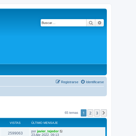
Buscar
Búsqueda avanza
Registrarse
Identificarse
1
2
3
Siguiente
65 temas
VISTAS
ÚLTIMO MENSAJE
por
javier_tejedor
2599063
23 Abr 2022, 09:13