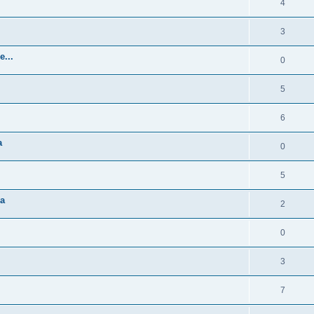
4
3
e...
0
5
6
a
0
5
ía
2
0
3
7