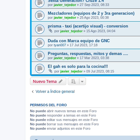
Sexta Generacion? Cruze 1.4
por
javier_tejedor
»
27 Sep 2023, 08:33
Mezcladores (equipos de 2 y 3ra generacion)
por
javier_tejedor
»
25 Ago 2023, 00:38
prisma - taxi (acertijo visual) - conversion
por
javier_tejedor
»
15 Ago 2023, 04:04
Duda con Marca equipo de GNC
por
tyan007
»
17 Jul 2023, 17:18
Preguntas, respuestas, mitos y demas ....
por
javier_tejedor
»
17 Mar 2023, 03:38
El gah es solo para la cocina!!!
por
javier_tejedor
»
09 Jul 2023, 08:15
Nuevo Tema
Volver a Índice general
PERMISOS DEL FORO
No puede
abrir nuevos temas en este Foro
No puede
responder a temas en este Foro
No puede
editar sus mensajes en este Foro
No puede
borrar sus mensajes en este Foro
No puede
enviar adjuntos en este Foro