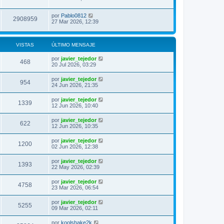
por
Pablo0812
2908959
27 Mar 2026, 12:39
VISTAS
ÚLTIMO MENSAJE
por
javier_tejedor
468
20 Jul 2026, 03:29
por
javier_tejedor
954
24 Jun 2026, 21:35
por
javier_tejedor
1339
12 Jun 2026, 10:40
por
javier_tejedor
622
12 Jun 2026, 10:35
por
javier_tejedor
1200
02 Jun 2026, 12:38
por
javier_tejedor
1393
22 May 2026, 02:39
por
javier_tejedor
4758
23 Mar 2026, 06:54
por
javier_tejedor
5255
09 Mar 2026, 02:11
por
koolshake2k