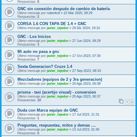
Respuestas:
5
GNC sin conexión después de cambio de batería
Último mensaje por
rubenkof
«
22 Mar 2025, 09:29
Respuestas:
2
CORSA 1.6 CON TAPA DE 1.4 + GNC
Último mensaje por
javier_tejedor
«
29 Dic 2024, 19:10
GNC - Los Inicios
Último mensaje por
javier_tejedor
«
27 Jun 2024, 08:29
Respuestas:
3
Mi auto no pasa a gnc
Último mensaje por
javier_tejedor
«
17 Oct 2023, 07:30
Respuestas:
7
Sexta Generacion? Cruze 1.4
Último mensaje por
javier_tejedor
«
27 Sep 2023, 08:33
Mezcladores (equipos de 2 y 3ra generacion)
Último mensaje por
javier_tejedor
«
25 Ago 2023, 00:38
prisma - taxi (acertijo visual) - conversion
Último mensaje por
javier_tejedor
«
25 Ago 2023, 00:37
Respuestas:
10
1
2
Duda con Marca equipo de GNC
Último mensaje por
javier_tejedor
«
17 Jul 2023, 21:31
Respuestas:
1
Preguntas, respuestas, mitos y demas ....
Último mensaje por
javier_tejedor
«
13 Jul 2023, 01:45
Respuestas:
5