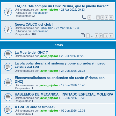
FAQ de "Me compre un Onix/Prisma, que le puedo hacer?"
Último mensaje por
javier_tejedor
«
23 Abr 2022, 09:13
Publicado en
Presentación
Respuestas:
92
1
7
8
9
10
…
Nueva CALCO del club !
Último mensaje por
Pablo0812
«
27 Mar 2026, 12:39
Publicado en
Presentación
Respuestas:
102
1
8
9
10
11
…
Temas
La Muerte del GNC ?
Último mensaje por
javier_tejedor
«
20 Jul 2026, 03:29
La ola polar desafía al sistema y pone a prueba el nuevo
estatus del GNC
Último mensaje por
javier_tejedor
«
24 Jun 2026, 21:35
Electroventiladores se encienden sin razón (Prisma con
GNC)
Último mensaje por
javier_tejedor
«
12 Jun 2026, 10:40
Respuestas:
1
HABLEMOS DE MECANICA | INVITADO ESPECIAL MOLERPA
Último mensaje por
javier_tejedor
«
12 Jun 2026, 10:35
Respuestas:
1
A GNC el auto te tironea?
Último mensaje por
javier_tejedor
«
02 Jun 2026, 12:38
Respuestas:
1