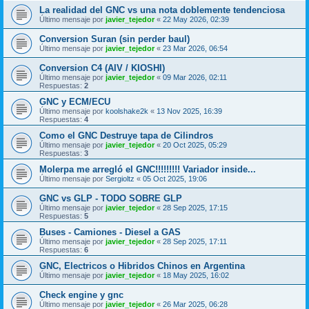
La realidad del GNC vs una nota doblemente tendenciosa
Último mensaje por
javier_tejedor
«
22 May 2026, 02:39
Conversion Suran (sin perder baul)
Último mensaje por
javier_tejedor
«
23 Mar 2026, 06:54
Conversion C4 (AIV / KIOSHI)
Último mensaje por
javier_tejedor
«
09 Mar 2026, 02:11
Respuestas:
2
GNC y ECM/ECU
Último mensaje por
koolshake2k
«
13 Nov 2025, 16:39
Respuestas:
4
Como el GNC Destruye tapa de Cilindros
Último mensaje por
javier_tejedor
«
20 Oct 2025, 05:29
Respuestas:
3
Molerpa me arregló el GNC!!!!!!!!! Variador inside...
Último mensaje por
Sergioltz
«
05 Oct 2025, 19:06
GNC vs GLP - TODO SOBRE GLP
Último mensaje por
javier_tejedor
«
28 Sep 2025, 17:15
Respuestas:
5
Buses - Camiones - Diesel a GAS
Último mensaje por
javier_tejedor
«
28 Sep 2025, 17:11
Respuestas:
6
GNC, Electricos o Hibridos Chinos en Argentina
Último mensaje por
javier_tejedor
«
18 May 2025, 16:02
Check engine y gnc
Último mensaje por
javier_tejedor
«
26 Mar 2025, 06:28