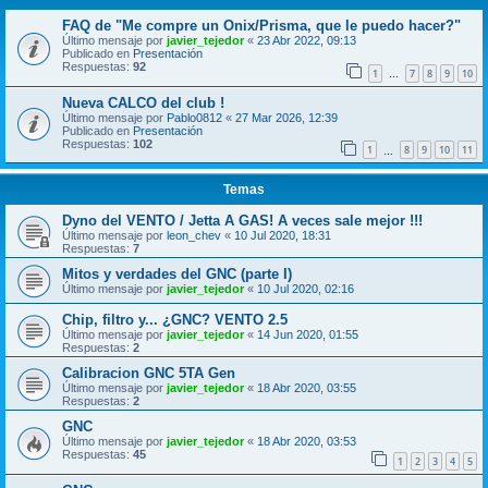
FAQ de "Me compre un Onix/Prisma, que le puedo hacer?"
Último mensaje por
javier_tejedor
«
23 Abr 2022, 09:13
Publicado en
Presentación
Respuestas:
92
1
7
8
9
10
…
Nueva CALCO del club !
Último mensaje por
Pablo0812
«
27 Mar 2026, 12:39
Publicado en
Presentación
Respuestas:
102
1
8
9
10
11
…
Temas
Dyno del VENTO / Jetta A GAS! A veces sale mejor !!!
Último mensaje por
leon_chev
«
10 Jul 2020, 18:31
Respuestas:
7
Mitos y verdades del GNC (parte I)
Último mensaje por
javier_tejedor
«
10 Jul 2020, 02:16
Chip, filtro y... ¿GNC? VENTO 2.5
Último mensaje por
javier_tejedor
«
14 Jun 2020, 01:55
Respuestas:
2
Calibracion GNC 5TA Gen
Último mensaje por
javier_tejedor
«
18 Abr 2020, 03:55
Respuestas:
2
GNC
Último mensaje por
javier_tejedor
«
18 Abr 2020, 03:53
Respuestas:
45
1
2
3
4
5