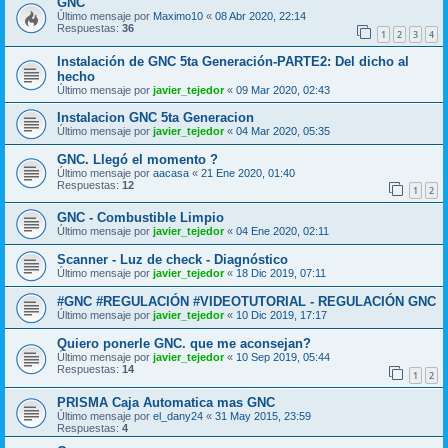
GNC
Último mensaje por
Maximo10
«
08 Abr 2020, 22:14
Respuestas:
36
1
2
3
4
Instalación de GNC 5ta Generación-PARTE2: Del dicho al
hecho
Último mensaje por
javier_tejedor
«
09 Mar 2020, 02:43
Instalacion GNC 5ta Generacion
Último mensaje por
javier_tejedor
«
04 Mar 2020, 05:35
GNC. Llegó el momento ?
Último mensaje por
aacasa
«
21 Ene 2020, 01:40
Respuestas:
12
1
2
GNC - Combustible Limpio
Último mensaje por
javier_tejedor
«
04 Ene 2020, 02:11
Scanner - Luz de check - Diagnóstico
Último mensaje por
javier_tejedor
«
18 Dic 2019, 07:11
#GNC #REGULACIÓN #VIDEOTUTORIAL - REGULACIÓN GNC
Último mensaje por
javier_tejedor
«
10 Dic 2019, 17:17
Quiero ponerle GNC. que me aconsejan?
Último mensaje por
javier_tejedor
«
10 Sep 2019, 05:44
Respuestas:
14
1
2
PRISMA Caja Automatica mas GNC
Último mensaje por
el_dany24
«
31 May 2015, 23:59
Respuestas:
4