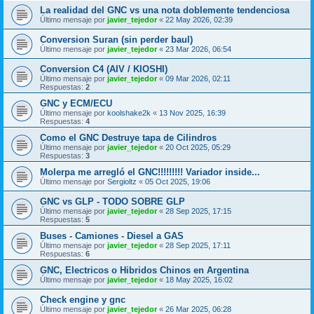
La realidad del GNC vs una nota doblemente tendenciosa
Último mensaje por
javier_tejedor
«
22 May 2026, 02:39
Conversion Suran (sin perder baul)
Último mensaje por
javier_tejedor
«
23 Mar 2026, 06:54
Conversion C4 (AIV / KIOSHI)
Último mensaje por
javier_tejedor
«
09 Mar 2026, 02:11
Respuestas:
2
GNC y ECM/ECU
Último mensaje por
koolshake2k
«
13 Nov 2025, 16:39
Respuestas:
4
Como el GNC Destruye tapa de Cilindros
Último mensaje por
javier_tejedor
«
20 Oct 2025, 05:29
Respuestas:
3
Molerpa me arregló el GNC!!!!!!!!! Variador inside...
Último mensaje por
Sergioltz
«
05 Oct 2025, 19:06
GNC vs GLP - TODO SOBRE GLP
Último mensaje por
javier_tejedor
«
28 Sep 2025, 17:15
Respuestas:
5
Buses - Camiones - Diesel a GAS
Último mensaje por
javier_tejedor
«
28 Sep 2025, 17:11
Respuestas:
6
GNC, Electricos o Hibridos Chinos en Argentina
Último mensaje por
javier_tejedor
«
18 May 2025, 16:02
Check engine y gnc
Último mensaje por
javier_tejedor
«
26 Mar 2025, 06:28