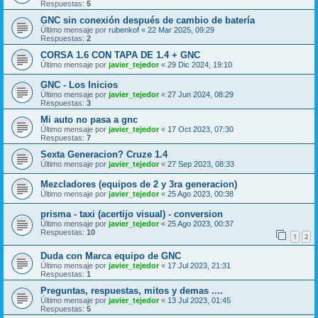
Respuestas:
5
GNC sin conexión después de cambio de batería
Último mensaje por
rubenkof
«
22 Mar 2025, 09:29
Respuestas:
2
CORSA 1.6 CON TAPA DE 1.4 + GNC
Último mensaje por
javier_tejedor
«
29 Dic 2024, 19:10
GNC - Los Inicios
Último mensaje por
javier_tejedor
«
27 Jun 2024, 08:29
Respuestas:
3
Mi auto no pasa a gnc
Último mensaje por
javier_tejedor
«
17 Oct 2023, 07:30
Respuestas:
7
Sexta Generacion? Cruze 1.4
Último mensaje por
javier_tejedor
«
27 Sep 2023, 08:33
Mezcladores (equipos de 2 y 3ra generacion)
Último mensaje por
javier_tejedor
«
25 Ago 2023, 00:38
prisma - taxi (acertijo visual) - conversion
Último mensaje por
javier_tejedor
«
25 Ago 2023, 00:37
Respuestas:
10
1
2
Duda con Marca equipo de GNC
Último mensaje por
javier_tejedor
«
17 Jul 2023, 21:31
Respuestas:
1
Preguntas, respuestas, mitos y demas ....
Último mensaje por
javier_tejedor
«
13 Jul 2023, 01:45
Respuestas:
5