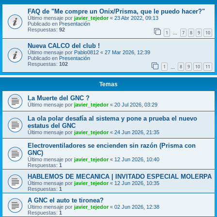
FAQ de "Me compre un Onix/Prisma, que le puedo hacer?"
Último mensaje por
javier_tejedor
«
23 Abr 2022, 09:13
Publicado en
Presentación
Respuestas:
92
1
7
8
9
10
…
Nueva CALCO del club !
Último mensaje por
Pablo0812
«
27 Mar 2026, 12:39
Publicado en
Presentación
Respuestas:
102
1
8
9
10
11
…
Temas
La Muerte del GNC ?
Último mensaje por
javier_tejedor
«
20 Jul 2026, 03:29
La ola polar desafía al sistema y pone a prueba el nuevo
estatus del GNC
Último mensaje por
javier_tejedor
«
24 Jun 2026, 21:35
Electroventiladores se encienden sin razón (Prisma con
GNC)
Último mensaje por
javier_tejedor
«
12 Jun 2026, 10:40
Respuestas:
1
HABLEMOS DE MECANICA | INVITADO ESPECIAL MOLERPA
Último mensaje por
javier_tejedor
«
12 Jun 2026, 10:35
Respuestas:
1
A GNC el auto te tironea?
Último mensaje por
javier_tejedor
«
02 Jun 2026, 12:38
Respuestas:
1