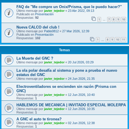
FAQ de "Me compre un Onix/Prisma, que le puedo hacer?"
Último mensaje por
javier_tejedor
«
23 Abr 2022, 09:13
Publicado en
Presentación
Respuestas:
92
1
7
8
9
10
…
Nueva CALCO del club !
Último mensaje por
Pablo0812
«
27 Mar 2026, 12:39
Publicado en
Presentación
Respuestas:
102
1
8
9
10
11
…
Temas
La Muerte del GNC ?
Último mensaje por
javier_tejedor
«
20 Jul 2026, 03:29
La ola polar desafía al sistema y pone a prueba el nuevo
estatus del GNC
Último mensaje por
javier_tejedor
«
24 Jun 2026, 21:35
Electroventiladores se encienden sin razón (Prisma con
GNC)
Último mensaje por
javier_tejedor
«
12 Jun 2026, 10:40
Respuestas:
1
HABLEMOS DE MECANICA | INVITADO ESPECIAL MOLERPA
Último mensaje por
javier_tejedor
«
12 Jun 2026, 10:35
Respuestas:
1
A GNC el auto te tironea?
Último mensaje por
javier_tejedor
«
02 Jun 2026, 12:38
Respuestas:
1