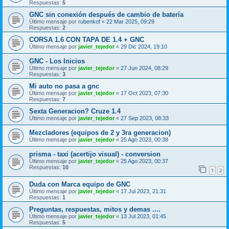
Respuestas:
5
GNC sin conexión después de cambio de batería
Último mensaje por
rubenkof
«
22 Mar 2025, 09:29
Respuestas:
2
CORSA 1.6 CON TAPA DE 1.4 + GNC
Último mensaje por
javier_tejedor
«
29 Dic 2024, 19:10
GNC - Los Inicios
Último mensaje por
javier_tejedor
«
27 Jun 2024, 08:29
Respuestas:
3
Mi auto no pasa a gnc
Último mensaje por
javier_tejedor
«
17 Oct 2023, 07:30
Respuestas:
7
Sexta Generacion? Cruze 1.4
Último mensaje por
javier_tejedor
«
27 Sep 2023, 08:33
Mezcladores (equipos de 2 y 3ra generacion)
Último mensaje por
javier_tejedor
«
25 Ago 2023, 00:38
prisma - taxi (acertijo visual) - conversion
Último mensaje por
javier_tejedor
«
25 Ago 2023, 00:37
Respuestas:
10
1
2
Duda con Marca equipo de GNC
Último mensaje por
javier_tejedor
«
17 Jul 2023, 21:31
Respuestas:
1
Preguntas, respuestas, mitos y demas ....
Último mensaje por
javier_tejedor
«
13 Jul 2023, 01:45
Respuestas:
5