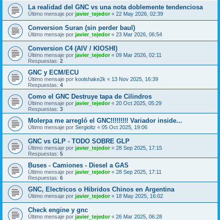
La realidad del GNC vs una nota doblemente tendenciosa
Último mensaje por
javier_tejedor
«
22 May 2026, 02:39
Conversion Suran (sin perder baul)
Último mensaje por
javier_tejedor
«
23 Mar 2026, 06:54
Conversion C4 (AIV / KIOSHI)
Último mensaje por
javier_tejedor
«
09 Mar 2026, 02:11
Respuestas:
2
GNC y ECM/ECU
Último mensaje por
koolshake2k
«
13 Nov 2025, 16:39
Respuestas:
4
Como el GNC Destruye tapa de Cilindros
Último mensaje por
javier_tejedor
«
20 Oct 2025, 05:29
Respuestas:
3
Molerpa me arregló el GNC!!!!!!!!! Variador inside...
Último mensaje por
Sergioltz
«
05 Oct 2025, 19:06
GNC vs GLP - TODO SOBRE GLP
Último mensaje por
javier_tejedor
«
28 Sep 2025, 17:15
Respuestas:
5
Buses - Camiones - Diesel a GAS
Último mensaje por
javier_tejedor
«
28 Sep 2025, 17:11
Respuestas:
6
GNC, Electricos o Hibridos Chinos en Argentina
Último mensaje por
javier_tejedor
«
18 May 2025, 16:02
Check engine y gnc
Último mensaje por
javier_tejedor
«
26 Mar 2025, 06:28