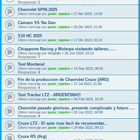
Respuestas:
1
Chevrolet SPIN 2025
Último mensaje por
javier_tejedor
«
27 Abr 2025, 14:26
Camaro SS 5ta Gen
Último mensaje por
javier_tejedor
«
25 Dic 2024, 21:30
S10 HC 2025
Último mensaje por
javier_tejedor
«
17 Dic 2024, 02:24
Chiappone Racing y Molerpa visitando talleres......
Último mensaje por
Sergioltz
«
26 Jun 2024, 23:15
Respuestas:
7
Test Montana!
Último mensaje por
javier_tejedor
«
14 Sep 2023, 08:02
Respuestas:
4
Fin de la produccion de Chavrolet Cruze (ARG)
Último mensaje por
javier_tejedor
«
17 Jul 2023, 21:38
Respuestas:
4
Test Tracker LTZ - ARGENTINA!!!
Último mensaje por
javier_tejedor
«
04 Feb 2023, 18:20
Chevrolet pasado glorioso, presente complicado y futuro ....
Último mensaje por
javier_tejedor
«
02 Jun 2022, 04:08
Respuestas:
4
Cruze LTZ - El auto mas facil de recomendar...
Último mensaje por
javier_tejedor
«
24 Mar 2022, 09:13
Cruze RS (Arg)