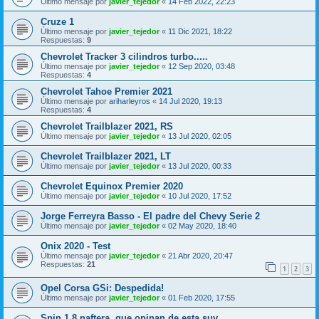
Último mensaje por
javier_tejedor
«
14 Feb 2022, 22:23
Cruze 1
Último mensaje por
javier_tejedor
«
11 Dic 2021, 18:22
Respuestas:
9
Chevrolet Tracker 3 cilindros turbo.....
Último mensaje por
javier_tejedor
«
12 Sep 2020, 03:48
Respuestas:
4
Chevrolet Tahoe Premier 2021
Último mensaje por
ariharleyros
«
14 Jul 2020, 19:13
Respuestas:
4
Chevrolet Trailblazer 2021, RS
Último mensaje por
javier_tejedor
«
13 Jul 2020, 02:05
Chevrolet Trailblazer 2021, LT
Último mensaje por
javier_tejedor
«
13 Jul 2020, 00:33
Chevrolet Equinox Premier 2020
Último mensaje por
javier_tejedor
«
10 Jul 2020, 17:52
Jorge Ferreyra Basso - El padre del Chevy Serie 2
Último mensaje por
javier_tejedor
«
02 May 2020, 18:40
Onix 2020 - Test
Último mensaje por
javier_tejedor
«
21 Abr 2020, 20:47
Respuestas:
21
1
2
3
Opel Corsa GSi: Despedida!
Último mensaje por
javier_tejedor
«
01 Feb 2020, 17:55
Spin 1.8 naftera .que opinan de esta suv