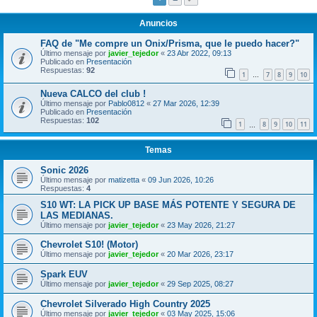
Anuncios
FAQ de "Me compre un Onix/Prisma, que le puedo hacer?"
Último mensaje por
javier_tejedor
«
23 Abr 2022, 09:13
Publicado en
Presentación
Respuestas:
92
1
7
8
9
10
…
Nueva CALCO del club !
Último mensaje por
Pablo0812
«
27 Mar 2026, 12:39
Publicado en
Presentación
Respuestas:
102
1
8
9
10
11
…
Temas
Sonic 2026
Último mensaje por
matizetta
«
09 Jun 2026, 10:26
Respuestas:
4
S10 WT: LA PICK UP BASE MÁS POTENTE Y SEGURA DE
LAS MEDIANAS.
Último mensaje por
javier_tejedor
«
23 May 2026, 21:27
Chevrolet S10! (Motor)
Último mensaje por
javier_tejedor
«
20 Mar 2026, 23:17
Spark EUV
Último mensaje por
javier_tejedor
«
29 Sep 2025, 08:27
Chevrolet Silverado High Country 2025
Último mensaje por
javier_tejedor
«
03 May 2025, 15:06