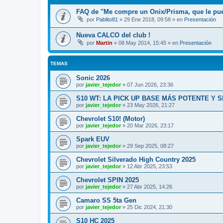
FAQ de "Me compre un Onix/Prisma, que le pu
por
Pablito81
»
29 Ene 2018, 09:58
» en
Presentación
Nueva CALCO del club !
por
Martin
»
08 May 2014, 15:45
» en
Presentación
TEMAS
Sonic 2026
por
javier_tejedor
»
07 Jun 2026, 23:36
S10 WT: LA PICK UP BASE MÁS POTENTE Y 
por
javier_tejedor
»
23 May 2026, 21:27
Chevrolet S10! (Motor)
por
javier_tejedor
»
20 Mar 2026, 23:17
Spark EUV
por
javier_tejedor
»
29 Sep 2025, 08:27
Chevrolet Silverado High Country 2025
por
javier_tejedor
»
12 Abr 2025, 23:53
Chevrolet SPIN 2025
por
javier_tejedor
»
27 Abr 2025, 14:26
Camaro SS 5ta Gen
por
javier_tejedor
»
25 Dic 2024, 21:30
S10 HC 2025