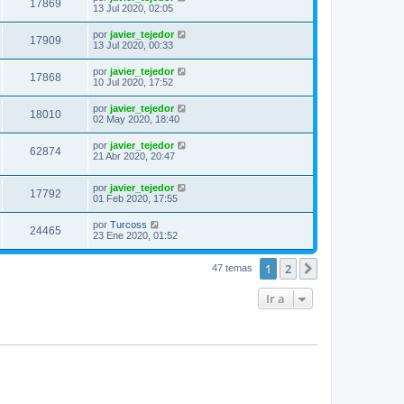
17869
13 Jul 2020, 02:05
por
javier_tejedor
17909
13 Jul 2020, 00:33
por
javier_tejedor
17868
10 Jul 2020, 17:52
por
javier_tejedor
18010
02 May 2020, 18:40
por
javier_tejedor
62874
21 Abr 2020, 20:47
por
javier_tejedor
17792
01 Feb 2020, 17:55
por
Turcoss
24465
23 Ene 2020, 01:52
1
2
Siguiente
47 temas
Ir a