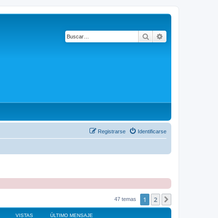
Buscar
Búsqueda avanza
Registrarse
Identificarse
1
2
Siguiente
47 temas
VISTAS
ÚLTIMO MENSAJE