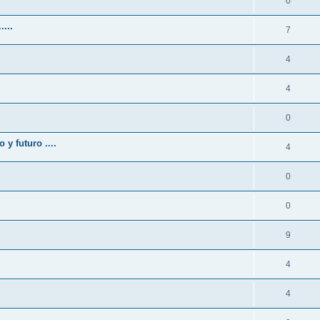
0
...
7
4
4
0
y futuro ....
4
0
0
9
4
4