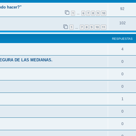
edo hacer?"
92
1
6
7
8
9
10
…
102
1
7
8
9
10
11
…
RESPUESTAS
4
SEGURA DE LAS MEDIANAS.
0
0
0
1
0
0