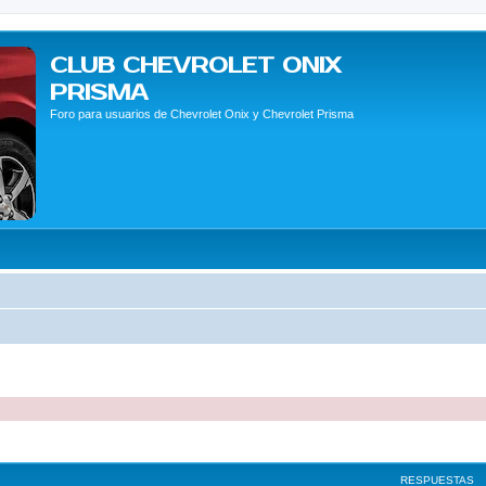
CLUB CHEVROLET ONIX
PRISMA
Foro para usuarios de Chevrolet Onix y Chevrolet Prisma
queda avanzada
RESPUESTAS