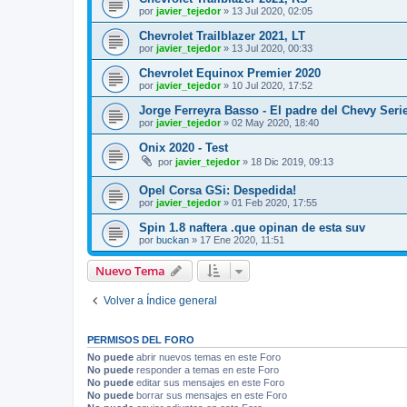
por
javier_tejedor
»
13 Jul 2020, 02:05
Chevrolet Trailblazer 2021, LT
por
javier_tejedor
»
13 Jul 2020, 00:33
Chevrolet Equinox Premier 2020
por
javier_tejedor
»
10 Jul 2020, 17:52
Jorge Ferreyra Basso - El padre del Chevy Seri
por
javier_tejedor
»
02 May 2020, 18:40
Onix 2020 - Test
por
javier_tejedor
»
18 Dic 2019, 09:13
Opel Corsa GSi: Despedida!
por
javier_tejedor
»
01 Feb 2020, 17:55
Spin 1.8 naftera .que opinan de esta suv
por
buckan
»
17 Ene 2020, 11:51
Nuevo Tema
Volver a Índice general
PERMISOS DEL FORO
No puede
abrir nuevos temas en este Foro
No puede
responder a temas en este Foro
No puede
editar sus mensajes en este Foro
No puede
borrar sus mensajes en este Foro