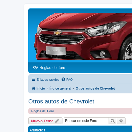
(Opens a new tab)
Reglas del foro
Enlaces rápidos
FAQ
Inicio
Índice general
Otros autos de Chevrolet
Otros autos de Chevrolet
Reglas del Foro
Buscar
Bús
Nuevo Tema
ANUNCIOS