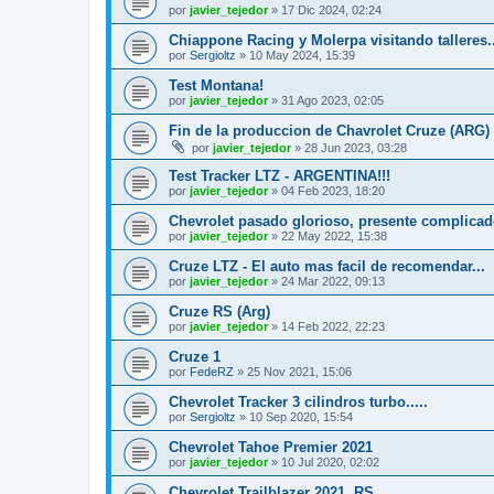
por
javier_tejedor
»
17 Dic 2024, 02:24
Chiappone Racing y Molerpa visitando talleres...
por
Sergioltz
»
10 May 2024, 15:39
Test Montana!
por
javier_tejedor
»
31 Ago 2023, 02:05
Fin de la produccion de Chavrolet Cruze (ARG)
por
javier_tejedor
»
28 Jun 2023, 03:28
Test Tracker LTZ - ARGENTINA!!!
por
javier_tejedor
»
04 Feb 2023, 18:20
Chevrolet pasado glorioso, presente complicado 
por
javier_tejedor
»
22 May 2022, 15:38
Cruze LTZ - El auto mas facil de recomendar...
por
javier_tejedor
»
24 Mar 2022, 09:13
Cruze RS (Arg)
por
javier_tejedor
»
14 Feb 2022, 22:23
Cruze 1
por
FedeRZ
»
25 Nov 2021, 15:06
Chevrolet Tracker 3 cilindros turbo.....
por
Sergioltz
»
10 Sep 2020, 15:54
Chevrolet Tahoe Premier 2021
por
javier_tejedor
»
10 Jul 2020, 02:02
Chevrolet Trailblazer 2021, RS