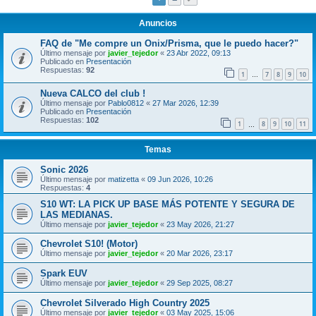
Anuncios
FAQ de "Me compre un Onix/Prisma, que le puedo hacer?"
Último mensaje por
javier_tejedor
«
23 Abr 2022, 09:13
Publicado en
Presentación
Respuestas:
92
1
7
8
9
10
…
Nueva CALCO del club !
Último mensaje por
Pablo0812
«
27 Mar 2026, 12:39
Publicado en
Presentación
Respuestas:
102
1
8
9
10
11
…
Temas
Sonic 2026
Último mensaje por
matizetta
«
09 Jun 2026, 10:26
Respuestas:
4
S10 WT: LA PICK UP BASE MÁS POTENTE Y SEGURA DE
LAS MEDIANAS.
Último mensaje por
javier_tejedor
«
23 May 2026, 21:27
Chevrolet S10! (Motor)
Último mensaje por
javier_tejedor
«
20 Mar 2026, 23:17
Spark EUV
Último mensaje por
javier_tejedor
«
29 Sep 2025, 08:27
Chevrolet Silverado High Country 2025
Último mensaje por
javier_tejedor
«
03 May 2025, 15:06