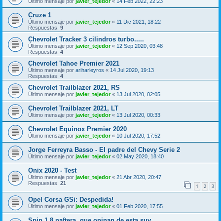
Último mensaje por
javier_tejedor
«
14 Feb 2022, 22:23
Cruze 1
Último mensaje por
javier_tejedor
«
11 Dic 2021, 18:22
Respuestas:
9
Chevrolet Tracker 3 cilindros turbo.....
Último mensaje por
javier_tejedor
«
12 Sep 2020, 03:48
Respuestas:
4
Chevrolet Tahoe Premier 2021
Último mensaje por
ariharleyros
«
14 Jul 2020, 19:13
Respuestas:
4
Chevrolet Trailblazer 2021, RS
Último mensaje por
javier_tejedor
«
13 Jul 2020, 02:05
Chevrolet Trailblazer 2021, LT
Último mensaje por
javier_tejedor
«
13 Jul 2020, 00:33
Chevrolet Equinox Premier 2020
Último mensaje por
javier_tejedor
«
10 Jul 2020, 17:52
Jorge Ferreyra Basso - El padre del Chevy Serie 2
Último mensaje por
javier_tejedor
«
02 May 2020, 18:40
Onix 2020 - Test
Último mensaje por
javier_tejedor
«
21 Abr 2020, 20:47
Respuestas:
21
1
2
3
Opel Corsa GSi: Despedida!
Último mensaje por
javier_tejedor
«
01 Feb 2020, 17:55
Spin 1.8 naftera .que opinan de esta suv