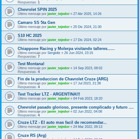
Respuestas:
1
Chevrolet SPIN 2025
Último mensaje por
javier_tejedor
«
27 Abr 2025, 14:26
Camaro SS 5ta Gen
Último mensaje por
javier_tejedor
«
25 Dic 2024, 21:30
S10 HC 2025
Último mensaje por
javier_tejedor
«
17 Dic 2024, 02:24
Chiappone Racing y Molerpa visitando talleres......
Último mensaje por
Sergioltz
«
26 Jun 2024, 23:15
Respuestas:
7
Test Montana!
Último mensaje por
javier_tejedor
«
14 Sep 2023, 08:02
Respuestas:
4
Fin de la produccion de Chavrolet Cruze (ARG)
Último mensaje por
javier_tejedor
«
17 Jul 2023, 21:38
Respuestas:
4
Test Tracker LTZ - ARGENTINA!!!
Último mensaje por
javier_tejedor
«
04 Feb 2023, 18:20
Chevrolet pasado glorioso, presente complicado y futuro ....
Último mensaje por
javier_tejedor
«
02 Jun 2022, 04:08
Respuestas:
4
Cruze LTZ - El auto mas facil de recomendar...
Último mensaje por
javier_tejedor
«
24 Mar 2022, 09:13
Cruze RS (Arg)