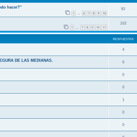
edo hacer?"
92
1
6
7
8
9
10
…
102
1
7
8
9
10
11
…
RESPUESTAS
4
SEGURA DE LAS MEDIANAS.
0
0
0
1
0
0