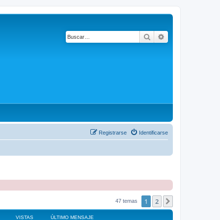
Buscar
Búsqueda avanza
Registrarse
Identificarse
1
2
Siguiente
47 temas
VISTAS
ÚLTIMO MENSAJE