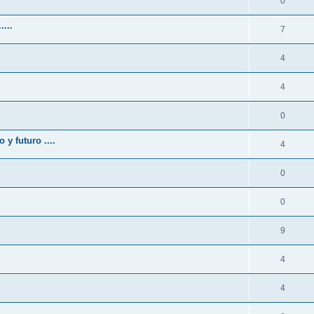
0
...
7
4
4
0
y futuro ....
4
0
0
9
4
4