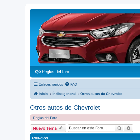
(Opens a new tab)
Reglas del foro
Enlaces rápidos
FAQ
Inicio
Índice general
Otros autos de Chevrolet
Otros autos de Chevrolet
Reglas del Foro
Buscar
Bús
Nuevo Tema
ANUNCIOS