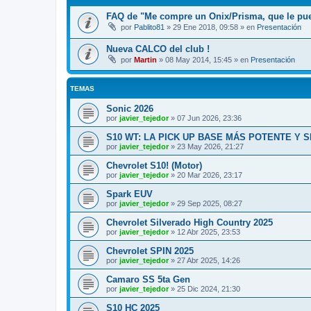
FAQ de "Me compre un Onix/Prisma, que le pu
por
Pablito81
»
29 Ene 2018, 09:58
» en
Presentación
Nueva CALCO del club !
por
Martin
»
08 May 2014, 15:45
» en
Presentación
TEMAS
Sonic 2026
por
javier_tejedor
»
07 Jun 2026, 23:36
S10 WT: LA PICK UP BASE MÁS POTENTE Y 
por
javier_tejedor
»
23 May 2026, 21:27
Chevrolet S10! (Motor)
por
javier_tejedor
»
20 Mar 2026, 23:17
Spark EUV
por
javier_tejedor
»
29 Sep 2025, 08:27
Chevrolet Silverado High Country 2025
por
javier_tejedor
»
12 Abr 2025, 23:53
Chevrolet SPIN 2025
por
javier_tejedor
»
27 Abr 2025, 14:26
Camaro SS 5ta Gen
por
javier_tejedor
»
25 Dic 2024, 21:30
S10 HC 2025