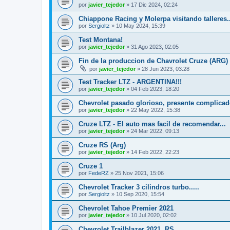
por
javier_tejedor
»
17 Dic 2024, 02:24
Chiappone Racing y Molerpa visitando talleres...
por
Sergioltz
»
10 May 2024, 15:39
Test Montana!
por
javier_tejedor
»
31 Ago 2023, 02:05
Fin de la produccion de Chavrolet Cruze (ARG)
por
javier_tejedor
»
28 Jun 2023, 03:28
Test Tracker LTZ - ARGENTINA!!!
por
javier_tejedor
»
04 Feb 2023, 18:20
Chevrolet pasado glorioso, presente complicado 
por
javier_tejedor
»
22 May 2022, 15:38
Cruze LTZ - El auto mas facil de recomendar...
por
javier_tejedor
»
24 Mar 2022, 09:13
Cruze RS (Arg)
por
javier_tejedor
»
14 Feb 2022, 22:23
Cruze 1
por
FedeRZ
»
25 Nov 2021, 15:06
Chevrolet Tracker 3 cilindros turbo.....
por
Sergioltz
»
10 Sep 2020, 15:54
Chevrolet Tahoe Premier 2021
por
javier_tejedor
»
10 Jul 2020, 02:02
Chevrolet Trailblazer 2021, RS