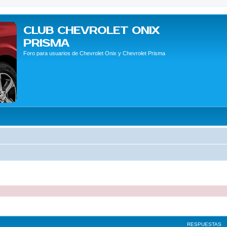
CLUB CHEVROLET ONIX
PRISMA
Foro para usuarios de Chevrolet Onix y Chevrolet Prisma
queda avanzada
RESPUESTAS