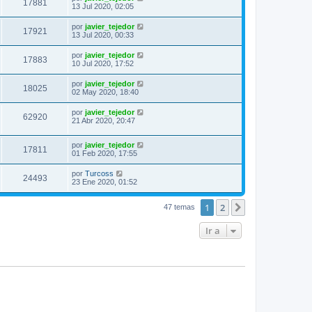
17881
13 Jul 2020, 02:05
por
javier_tejedor
17921
13 Jul 2020, 00:33
por
javier_tejedor
17883
10 Jul 2020, 17:52
por
javier_tejedor
18025
02 May 2020, 18:40
por
javier_tejedor
62920
21 Abr 2020, 20:47
por
javier_tejedor
17811
01 Feb 2020, 17:55
por
Turcoss
24493
23 Ene 2020, 01:52
1
2
Siguiente
47 temas
Ir a