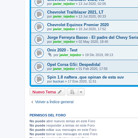
por
javier_tejedor
»
13 Jul 2020, 02:05
Chevrolet Trailblazer 2021, LT
por
javier_tejedor
»
13 Jul 2020, 00:33
Chevrolet Equinox Premier 2020
por
javier_tejedor
»
10 Jul 2020, 17:52
Jorge Ferreyra Basso - El padre del Chevy Seri
por
javier_tejedor
»
02 May 2020, 18:40
Onix 2020 - Test
por
javier_tejedor
»
18 Dic 2019, 09:13
Opel Corsa GSi: Despedida!
por
javier_tejedor
»
01 Feb 2020, 17:55
Spin 1.8 naftera .que opinan de esta suv
por
buckan
»
17 Ene 2020, 11:51
Nuevo Tema
Volver a Índice general
PERMISOS DEL FORO
No puede
abrir nuevos temas en este Foro
No puede
responder a temas en este Foro
No puede
editar sus mensajes en este Foro
No puede
borrar sus mensajes en este Foro