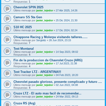
Respuestas:
1
Chevrolet SPIN 2025
Último mensaje por
javier_tejedor
«
27 Abr 2025, 14:26
Camaro SS 5ta Gen
Último mensaje por
javier_tejedor
«
25 Dic 2024, 21:30
S10 HC 2025
Último mensaje por
javier_tejedor
«
17 Dic 2024, 02:24
Chiappone Racing y Molerpa visitando talleres......
Último mensaje por
Sergioltz
«
26 Jun 2024, 23:15
Respuestas:
7
Test Montana!
Último mensaje por
javier_tejedor
«
14 Sep 2023, 08:02
Respuestas:
4
Fin de la produccion de Chavrolet Cruze (ARG)
Último mensaje por
javier_tejedor
«
17 Jul 2023, 21:38
Respuestas:
4
Test Tracker LTZ - ARGENTINA!!!
Último mensaje por
javier_tejedor
«
04 Feb 2023, 18:20
Chevrolet pasado glorioso, presente complicado y futuro ....
Último mensaje por
javier_tejedor
«
02 Jun 2022, 04:08
Respuestas:
4
Cruze LTZ - El auto mas facil de recomendar...
Último mensaje por
javier_tejedor
«
24 Mar 2022, 09:13
Cruze RS (Arg)