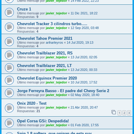
Último mensaje por
javier_tejedor
«
14 Feb 2022, 22:23
Cruze 1
Último mensaje por
javier_tejedor
«
11 Dic 2021, 18:22
Respuestas:
9
Chevrolet Tracker 3 cilindros turbo.....
Último mensaje por
javier_tejedor
«
12 Sep 2020, 03:48
Respuestas:
4
Chevrolet Tahoe Premier 2021
Último mensaje por
ariharleyros
«
14 Jul 2020, 19:13
Respuestas:
4
Chevrolet Trailblazer 2021, RS
Último mensaje por
javier_tejedor
«
13 Jul 2020, 02:05
Chevrolet Trailblazer 2021, LT
Último mensaje por
javier_tejedor
«
13 Jul 2020, 00:33
Chevrolet Equinox Premier 2020
Último mensaje por
javier_tejedor
«
10 Jul 2020, 17:52
Jorge Ferreyra Basso - El padre del Chevy Serie 2
Último mensaje por
javier_tejedor
«
02 May 2020, 18:40
Onix 2020 - Test
Último mensaje por
javier_tejedor
«
21 Abr 2020, 20:47
Respuestas:
21
1
2
3
Opel Corsa GSi: Despedida!
Último mensaje por
javier_tejedor
«
01 Feb 2020, 17:55
Spin 1.8 naftera .que opinan de esta suv