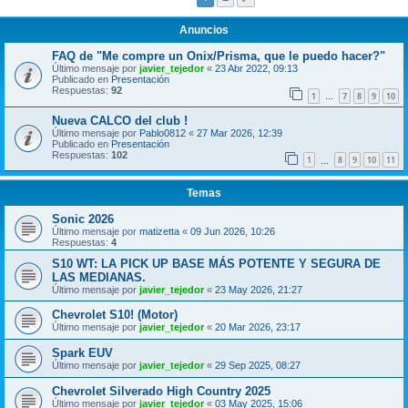
Anuncios
FAQ de "Me compre un Onix/Prisma, que le puedo hacer?"
Último mensaje por
javier_tejedor
«
23 Abr 2022, 09:13
Publicado en
Presentación
Respuestas:
92
1
7
8
9
10
…
Nueva CALCO del club !
Último mensaje por
Pablo0812
«
27 Mar 2026, 12:39
Publicado en
Presentación
Respuestas:
102
1
8
9
10
11
…
Temas
Sonic 2026
Último mensaje por
matizetta
«
09 Jun 2026, 10:26
Respuestas:
4
S10 WT: LA PICK UP BASE MÁS POTENTE Y SEGURA DE
LAS MEDIANAS.
Último mensaje por
javier_tejedor
«
23 May 2026, 21:27
Chevrolet S10! (Motor)
Último mensaje por
javier_tejedor
«
20 Mar 2026, 23:17
Spark EUV
Último mensaje por
javier_tejedor
«
29 Sep 2025, 08:27
Chevrolet Silverado High Country 2025
Último mensaje por
javier_tejedor
«
03 May 2025, 15:06