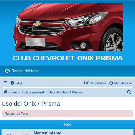
CLUB CHEVROLET ONIX PRISMA
(Opens a new tab)
Reglas del foro
FAQ
Registrarse
Identificarse
B
Inicio
Índice general
Uso del Onix / Prisma
u
Uso del Onix / Prisma
s
Reglas del Foro
c
a
Foro
r
Mantenimiento