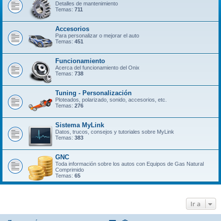
Detalles de mantenimiento
Temas:
711
Accesorios
Para personalizar o mejorar el auto
Temas:
451
Funcionamiento
Acerca del funcionamiento del Onix
Temas:
738
Tuning - Personalización
Ploteados, polarizado, sonido, accesorios, etc.
Temas:
276
Sistema MyLink
Datos, trucos, consejos y tutoriales sobre MyLink
Temas:
383
GNC
Toda información sobre los autos con Equipos de Gas Natural
Comprimido
Temas:
65
Ir a