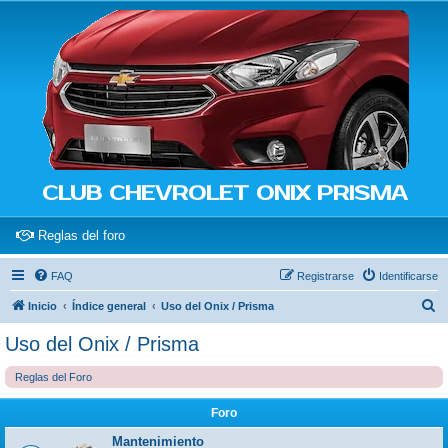
CLUB CHEVROLET ONIX PRISMA
(Opens a new tab)
Reglas del foro
FAQ
Registrarse
Identificarse
B
Inicio
Índice general
Uso del Onix / Prisma
u
Uso del Onix / Prisma
s
Reglas del Foro
c
a
Foro
r
Mantenimiento