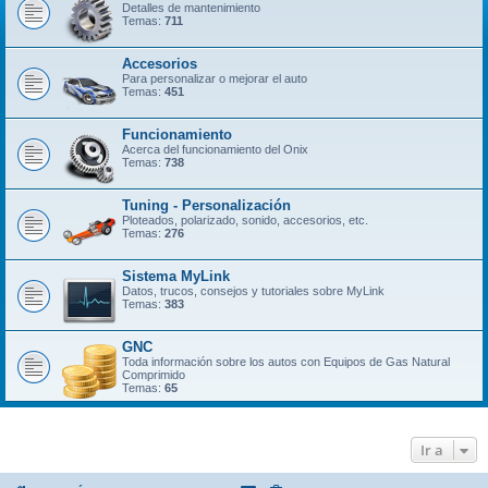
Detalles de mantenimiento
Temas:
711
Accesorios
Para personalizar o mejorar el auto
Temas:
451
Funcionamiento
Acerca del funcionamiento del Onix
Temas:
738
Tuning - Personalización
Ploteados, polarizado, sonido, accesorios, etc.
Temas:
276
Sistema MyLink
Datos, trucos, consejos y tutoriales sobre MyLink
Temas:
383
GNC
Toda información sobre los autos con Equipos de Gas Natural
Comprimido
Temas:
65
Ir a