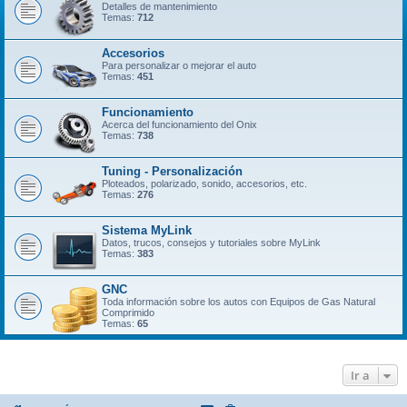
Detalles de mantenimiento
Temas:
712
Accesorios
Para personalizar o mejorar el auto
Temas:
451
Funcionamiento
Acerca del funcionamiento del Onix
Temas:
738
Tuning - Personalización
Ploteados, polarizado, sonido, accesorios, etc.
Temas:
276
Sistema MyLink
Datos, trucos, consejos y tutoriales sobre MyLink
Temas:
383
GNC
Toda información sobre los autos con Equipos de Gas Natural
Comprimido
Temas:
65
Ir a