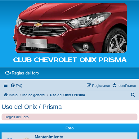
CLUB CHEVROLET ONIX PRISMA
(Opens a new tab)
Reglas del foro
FAQ
Registrarse
Identificarse
B
Inicio
Índice general
Uso del Onix / Prisma
u
Uso del Onix / Prisma
s
Reglas del Foro
c
a
Foro
r
Mantenimiento