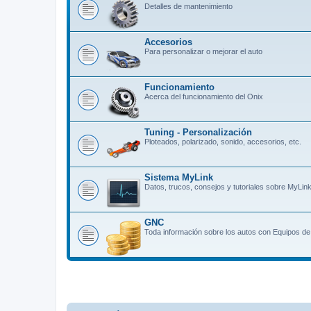
Detalles de mantenimiento
Accesorios
Para personalizar o mejorar el auto
Funcionamiento
Acerca del funcionamiento del Onix
Tuning - Personalización
Ploteados, polarizado, sonido, accesorios, etc.
Sistema MyLink
Datos, trucos, consejos y tutoriales sobre MyLin
GNC
Toda información sobre los autos con Equipos d