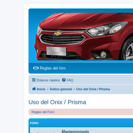
(Opens a new tab)
Reglas del foro
Enlaces rápidos
FAQ
Inicio
Índice general
Uso del Onix / Prisma
Uso del Onix / Prisma
Reglas del Foro
FORO
Mantenimiento