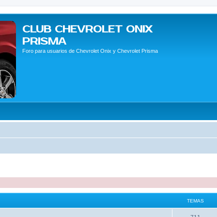
CLUB CHEVROLET ONIX
PRISMA
Foro para usuarios de Chevrolet Onix y Chevrolet Prisma
TEMAS