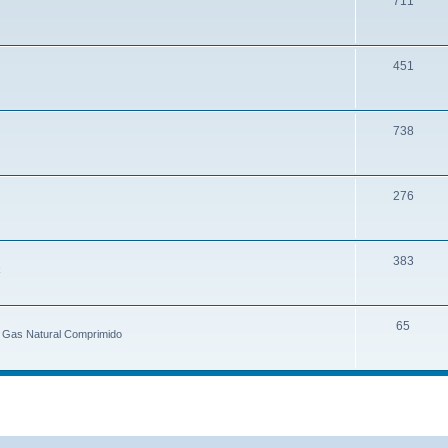
711
451
738
276
383
k
65
e Gas Natural Comprimido