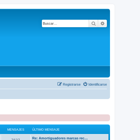
Buscar
Búsqueda avanza
Registrarse
Identificarse
MENSAJES
ÚLTIMO MENSAJE
Re: Amortiguadores marcas rec…