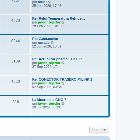
7637
V
por
tututu
e
25 Jun 2026, 17:46
r
ú
l
Re: Reloj Temperatura Refrige…
4970
t
V
por
javier_tejedor
i
e
28 Feb 2026, 14:19
m
r
o
ú
m
l
Re: Calefacción
e
8244
t
V
por
gusada
n
i
e
22 Jun 2026, 10:31
s
m
r
a
o
ú
j
m
l
e
Re: Actualizar prisma LT a LTZ
e
3139
t
V
por
javier_tejedor
n
i
e
27 Sep 2024, 17:44
s
m
r
a
o
ú
j
m
l
e
Re: CONECTOR TRASERO MILINK 1
e
4920
t
V
por
javier_tejedor
n
i
e
02 Sep 2025, 03:34
s
m
r
a
o
ú
j
m
l
e
La Muerte del GNC ?
e
316
t
V
por
javier_tejedor
n
i
e
20 Jul 2026, 03:29
s
m
r
a
o
ú
j
m
l
e
e
t
n
i
s
Ir a
m
a
o
j
m
e