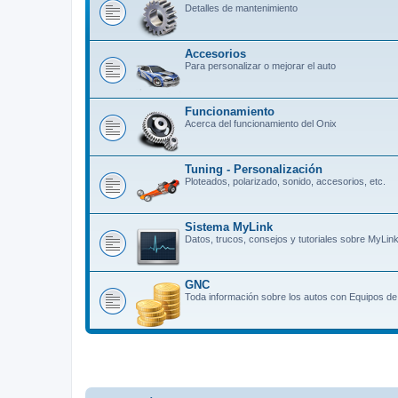
Detalles de mantenimiento
Accesorios
Para personalizar o mejorar el auto
Funcionamiento
Acerca del funcionamiento del Onix
Tuning - Personalización
Ploteados, polarizado, sonido, accesorios, etc.
Sistema MyLink
Datos, trucos, consejos y tutoriales sobre MyLin
GNC
Toda información sobre los autos con Equipos d