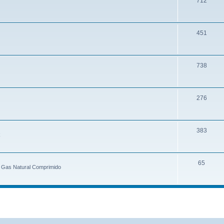
712
451
738
276
383
k
65
e Gas Natural Comprimido