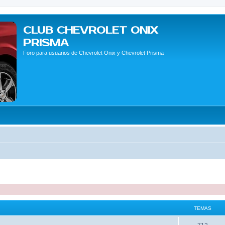
CLUB CHEVROLET ONIX
PRISMA
Foro para usuarios de Chevrolet Onix y Chevrolet Prisma
TEMAS