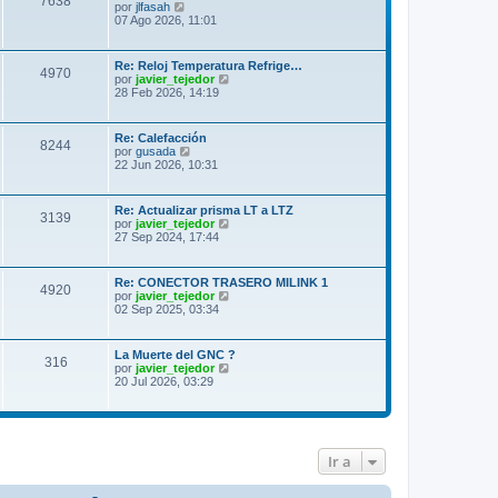
7638
V
por
jlfasah
e
07 Ago 2026, 11:01
r
ú
l
Re: Reloj Temperatura Refrige…
4970
t
V
por
javier_tejedor
i
e
28 Feb 2026, 14:19
m
r
o
ú
m
l
Re: Calefacción
e
8244
t
V
por
gusada
n
i
e
22 Jun 2026, 10:31
s
m
r
a
o
ú
j
m
l
e
Re: Actualizar prisma LT a LTZ
e
3139
t
V
por
javier_tejedor
n
i
e
27 Sep 2024, 17:44
s
m
r
a
o
ú
j
m
l
e
Re: CONECTOR TRASERO MILINK 1
e
4920
t
V
por
javier_tejedor
n
i
e
02 Sep 2025, 03:34
s
m
r
a
o
ú
j
m
l
e
La Muerte del GNC ?
e
316
t
V
por
javier_tejedor
n
i
e
20 Jul 2026, 03:29
s
m
r
a
o
ú
j
m
l
e
e
t
n
i
s
Ir a
m
a
o
j
m
e