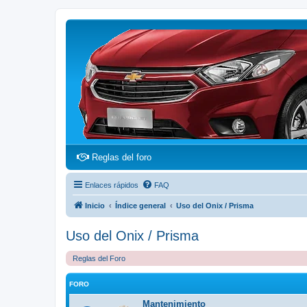
(Opens a new tab)
Reglas del foro
Enlaces rápidos
FAQ
Inicio
Índice general
Uso del Onix / Prisma
Uso del Onix / Prisma
Reglas del Foro
FORO
Mantenimiento