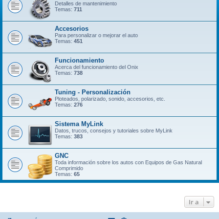
Detalles de mantenimiento
Temas:
711
Accesorios
Para personalizar o mejorar el auto
Temas:
451
Funcionamiento
Acerca del funcionamiento del Onix
Temas:
738
Tuning - Personalización
Ploteados, polarizado, sonido, accesorios, etc.
Temas:
276
Sistema MyLink
Datos, trucos, consejos y tutoriales sobre MyLink
Temas:
383
GNC
Toda información sobre los autos con Equipos de Gas Natural
Comprimido
Temas:
65
Ir a