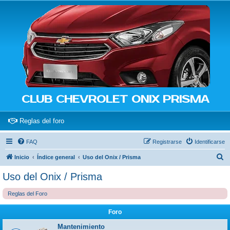
CLUB CHEVROLET ONIX PRISMA
(Opens a new tab)
Reglas del foro
FAQ
Registrarse
Identificarse
B
Inicio
Índice general
Uso del Onix / Prisma
u
Uso del Onix / Prisma
s
Reglas del Foro
c
a
Foro
r
Mantenimiento