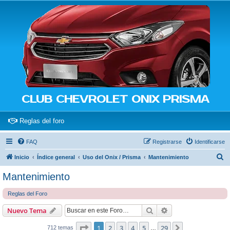
CLUB CHEVROLET ONIX PRISMA
(Opens a new tab)
Reglas del foro
FAQ
Registrarse
Identificarse
B
Inicio
Índice general
Uso del Onix / Prisma
Mantenimiento
u
Mantenimiento
s
Reglas del Foro
c
a
Buscar
Búsqueda avanzad
Nuevo Tema
r
Página
1
de
29
1
2
3
4
5
29
Siguiente
712 temas
…