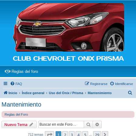
CLUB CHEVROLET ONIX PRISMA
(Opens a new tab)
Reglas del foro
FAQ
Registrarse
Identificarse
B
Inicio
Índice general
Uso del Onix / Prisma
Mantenimiento
u
Mantenimiento
s
Reglas del Foro
c
a
Buscar
Búsqueda avanzad
Nuevo Tema
r
Página
1
de
29
1
2
3
4
5
29
Siguiente
712 temas
…