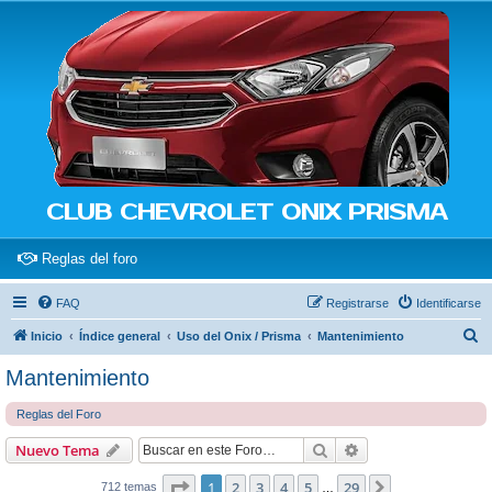
CLUB CHEVROLET ONIX PRISMA
(Opens a new tab)
Reglas del foro
FAQ
Registrarse
Identificarse
B
Inicio
Índice general
Uso del Onix / Prisma
Mantenimiento
u
Mantenimiento
s
Reglas del Foro
c
a
Buscar
Búsqueda avanzad
Nuevo Tema
r
Página
1
de
29
1
2
3
4
5
29
Siguiente
712 temas
…