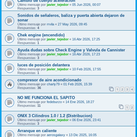
Cambio de cuerpo aceleracion
Último mensaje por
javier_tejedor
«
05 Jun 2026, 00:07
Respuestas:
3
Sonidos de señaleros, baliza y puerta abierta dejaron de
sonar
Último mensaje por
rrvila
«
27 May 2026, 09:45
Respuestas:
4
Chek engine (encendido)
Último mensaje por
javier_tejedor
«
16 Abr 2026, 17:25
Respuestas:
1
Ayuda dudas sobre Check Engine y Valvula de Cannister
Último mensaje por
javier_tejedor
«
16 Abr 2026, 17:23
Respuestas:
3
luces de posición delantera
Último mensaje por
javier_tejedor
«
10 Feb 2026, 17:55
Respuestas:
1
compresor de aire acondicionado
Último mensaje por
charly79
«
01 Feb 2026, 15:39
Respuestas:
36
1
2
3
4
NO ME FUNCIONA EL SAPITO
Último mensaje por
fedeburzo
«
14 Ene 2026, 18:27
Respuestas:
11
1
2
ONIX 3 Cilindros 1.0 / 1.2 (Distribucion)
Último mensaje por
javier_tejedor
«
06 Ene 2026, 23:41
Respuestas:
3
Arranque en caliente
Último mensaje por
aerosgalaxy
«
13 Dic 2025, 16:05