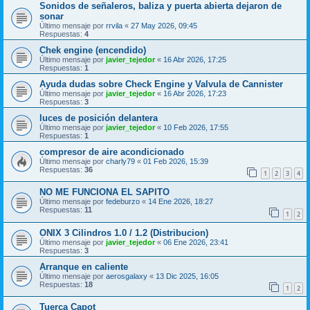
Sonidos de señaleros, baliza y puerta abierta dejaron de
sonar
Último mensaje por
rrvila
«
27 May 2026, 09:45
Respuestas:
4
Chek engine (encendido)
Último mensaje por
javier_tejedor
«
16 Abr 2026, 17:25
Respuestas:
1
Ayuda dudas sobre Check Engine y Valvula de Cannister
Último mensaje por
javier_tejedor
«
16 Abr 2026, 17:23
Respuestas:
3
luces de posición delantera
Último mensaje por
javier_tejedor
«
10 Feb 2026, 17:55
Respuestas:
1
compresor de aire acondicionado
Último mensaje por
charly79
«
01 Feb 2026, 15:39
Respuestas:
36
1
2
3
4
NO ME FUNCIONA EL SAPITO
Último mensaje por
fedeburzo
«
14 Ene 2026, 18:27
Respuestas:
11
1
2
ONIX 3 Cilindros 1.0 / 1.2 (Distribucion)
Último mensaje por
javier_tejedor
«
06 Ene 2026, 23:41
Respuestas:
3
Arranque en caliente
Último mensaje por
aerosgalaxy
«
13 Dic 2025, 16:05
Respuestas:
18
1
2
Tuerca Capot