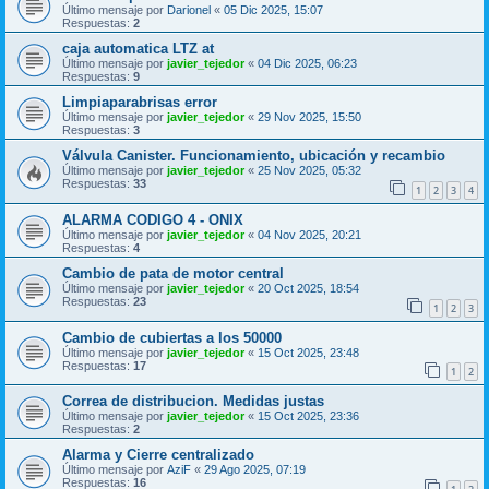
Último mensaje por
Darionel
«
05 Dic 2025, 15:07
Respuestas:
2
caja automatica LTZ at
Último mensaje por
javier_tejedor
«
04 Dic 2025, 06:23
Respuestas:
9
Limpiaparabrisas error
Último mensaje por
javier_tejedor
«
29 Nov 2025, 15:50
Respuestas:
3
Válvula Canister. Funcionamiento, ubicación y recambio
Último mensaje por
javier_tejedor
«
25 Nov 2025, 05:32
Respuestas:
33
1
2
3
4
ALARMA CODIGO 4 - ONIX
Último mensaje por
javier_tejedor
«
04 Nov 2025, 20:21
Respuestas:
4
Cambio de pata de motor central
Último mensaje por
javier_tejedor
«
20 Oct 2025, 18:54
Respuestas:
23
1
2
3
Cambio de cubiertas a los 50000
Último mensaje por
javier_tejedor
«
15 Oct 2025, 23:48
Respuestas:
17
1
2
Correa de distribucion. Medidas justas
Último mensaje por
javier_tejedor
«
15 Oct 2025, 23:36
Respuestas:
2
Alarma y Cierre centralizado
Último mensaje por
AziF
«
29 Ago 2025, 07:19
Respuestas:
16