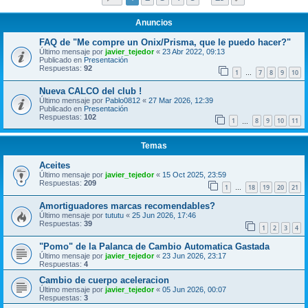
Anuncios
FAQ de "Me compre un Onix/Prisma, que le puedo hacer?"
Último mensaje por
javier_tejedor
«
23 Abr 2022, 09:13
Publicado en
Presentación
Respuestas:
92
1
7
8
9
10
…
Nueva CALCO del club !
Último mensaje por
Pablo0812
«
27 Mar 2026, 12:39
Publicado en
Presentación
Respuestas:
102
1
8
9
10
11
…
Temas
Aceites
Último mensaje por
javier_tejedor
«
15 Oct 2025, 23:59
Respuestas:
209
1
18
19
20
21
…
Amortiguadores marcas recomendables?
Último mensaje por
tututu
«
25 Jun 2026, 17:46
Respuestas:
39
1
2
3
4
"Pomo" de la Palanca de Cambio Automatica Gastada
Último mensaje por
javier_tejedor
«
23 Jun 2026, 23:17
Respuestas:
4
Cambio de cuerpo aceleracion
Último mensaje por
javier_tejedor
«
05 Jun 2026, 00:07
Respuestas:
3