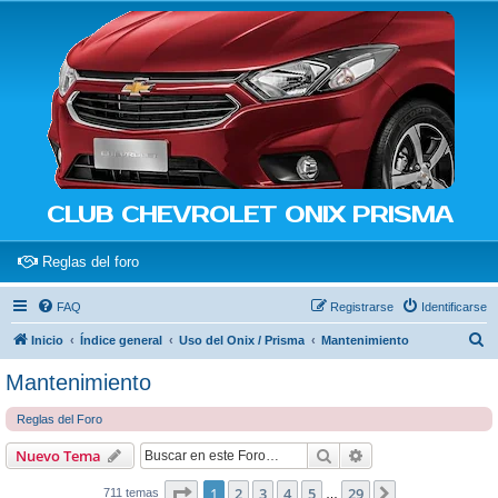
CLUB CHEVROLET ONIX PRISMA
(Opens a new tab)
Reglas del foro
FAQ
Registrarse
Identificarse
B
Inicio
Índice general
Uso del Onix / Prisma
Mantenimiento
u
Mantenimiento
s
Reglas del Foro
c
a
Buscar
Búsqueda avanzad
Nuevo Tema
r
Página
1
de
29
1
2
3
4
5
29
Siguiente
711 temas
…