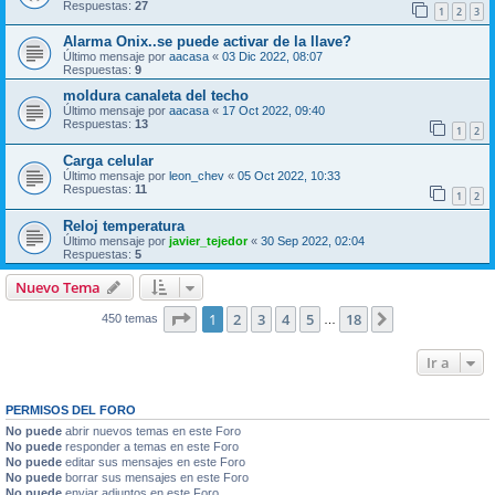
Respuestas:
27
1
2
3
Alarma Onix..se puede activar de la llave?
Último mensaje por
aacasa
«
03 Dic 2022, 08:07
Respuestas:
9
moldura canaleta del techo
Último mensaje por
aacasa
«
17 Oct 2022, 09:40
Respuestas:
13
1
2
Carga celular
Último mensaje por
leon_chev
«
05 Oct 2022, 10:33
Respuestas:
11
1
2
Reloj temperatura
Último mensaje por
javier_tejedor
«
30 Sep 2022, 02:04
Respuestas:
5
Nuevo Tema
Página
1
de
18
1
2
3
4
5
18
Siguiente
450 temas
…
Ir a
PERMISOS DEL FORO
No puede
abrir nuevos temas en este Foro
No puede
responder a temas en este Foro
No puede
editar sus mensajes en este Foro
No puede
borrar sus mensajes en este Foro
No puede
enviar adjuntos en este Foro