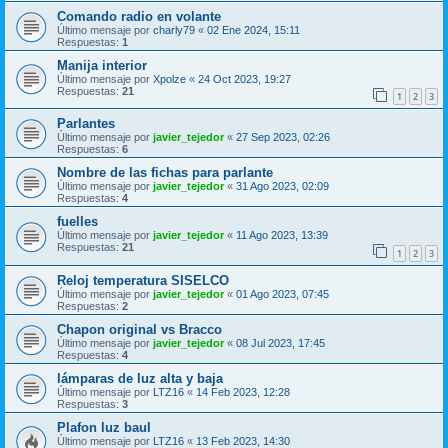
Comando radio en volante
Último mensaje por
charly79
«
02 Ene 2024, 15:11
Respuestas:
1
Manija interior
Último mensaje por
Xpolze
«
24 Oct 2023, 19:27
Respuestas:
21
1
2
3
Parlantes
Último mensaje por
javier_tejedor
«
27 Sep 2023, 02:26
Respuestas:
6
Nombre de las fichas para parlante
Último mensaje por
javier_tejedor
«
31 Ago 2023, 02:09
Respuestas:
4
fuelles
Último mensaje por
javier_tejedor
«
11 Ago 2023, 13:39
Respuestas:
21
1
2
3
Reloj temperatura SISELCO
Último mensaje por
javier_tejedor
«
01 Ago 2023, 07:45
Respuestas:
2
Chapon original vs Bracco
Último mensaje por
javier_tejedor
«
08 Jul 2023, 17:45
Respuestas:
4
lámparas de luz alta y baja
Último mensaje por
LTZ16
«
14 Feb 2023, 12:28
Respuestas:
3
Plafon luz baul
Último mensaje por
LTZ16
«
13 Feb 2023, 14:30