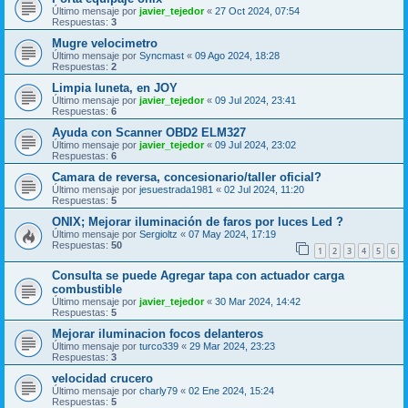
Último mensaje por
javier_tejedor
«
27 Oct 2024, 07:54
Respuestas:
3
Mugre velocimetro
Último mensaje por
Syncmast
«
09 Ago 2024, 18:28
Respuestas:
2
Limpia luneta, en JOY
Último mensaje por
javier_tejedor
«
09 Jul 2024, 23:41
Respuestas:
6
Ayuda con Scanner OBD2 ELM327
Último mensaje por
javier_tejedor
«
09 Jul 2024, 23:02
Respuestas:
6
Camara de reversa, concesionario/taller oficial?
Último mensaje por
jesuestrada1981
«
02 Jul 2024, 11:20
Respuestas:
5
ONIX; Mejorar iluminación de faros por luces Led ?
Último mensaje por
Sergioltz
«
07 May 2024, 17:19
Respuestas:
50
1
2
3
4
5
6
Consulta se puede Agregar tapa con actuador carga
combustible
Último mensaje por
javier_tejedor
«
30 Mar 2024, 14:42
Respuestas:
5
Mejorar iluminacion focos delanteros
Último mensaje por
turco339
«
29 Mar 2024, 23:23
Respuestas:
3
velocidad crucero
Último mensaje por
charly79
«
02 Ene 2024, 15:24
Respuestas:
5