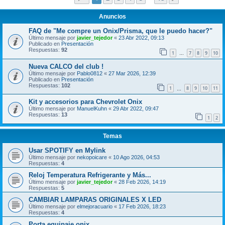
Anuncios
FAQ de "Me compre un Onix/Prisma, que le puedo hacer?"
Último mensaje por
javier_tejedor
«
23 Abr 2022, 09:13
Publicado en
Presentación
Respuestas:
92
1
7
8
9
10
…
Nueva CALCO del club !
Último mensaje por
Pablo0812
«
27 Mar 2026, 12:39
Publicado en
Presentación
Respuestas:
102
1
8
9
10
11
…
Kit y accesorios para Chevrolet Onix
Último mensaje por
ManuelKuhn
«
29 Abr 2022, 09:47
Respuestas:
13
1
2
Temas
Usar SPOTIFY en Mylink
Último mensaje por
nekopoicare
«
10 Ago 2026, 04:53
Respuestas:
4
Reloj Temperatura Refrigerante y Más...
Último mensaje por
javier_tejedor
«
28 Feb 2026, 14:19
Respuestas:
5
CAMBIAR LAMPARAS ORIGINALES X LED
Último mensaje por
elmejoracuario
«
17 Feb 2026, 18:23
Respuestas:
4
Porta equipaje onix