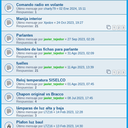
Comando radio en volante
Último mensaje por
charly79
«
02 Ene 2024, 15:11
Respuestas:
1
Manija interior
Último mensaje por
Xpolze
«
24 Oct 2023, 19:27
Respuestas:
21
1
2
3
Parlantes
Último mensaje por
javier_tejedor
«
27 Sep 2023, 02:26
Respuestas:
6
Nombre de las fichas para parlante
Último mensaje por
javier_tejedor
«
31 Ago 2023, 02:09
Respuestas:
4
fuelles
Último mensaje por
javier_tejedor
«
11 Ago 2023, 13:39
Respuestas:
21
1
2
3
Reloj temperatura SISELCO
Último mensaje por
javier_tejedor
«
01 Ago 2023, 07:45
Respuestas:
2
Chapon original vs Bracco
Último mensaje por
javier_tejedor
«
08 Jul 2023, 17:45
Respuestas:
4
lámparas de luz alta y baja
Último mensaje por
LTZ16
«
14 Feb 2023, 12:28
Respuestas:
3
Plafon luz baul
Último mensaje por
LTZ16
«
13 Feb 2023, 14:30