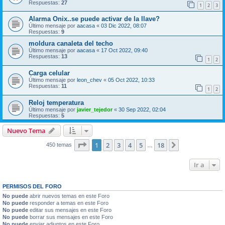
Respuestas:
27
1
2
3
Alarma Onix..se puede activar de la llave?
Último mensaje por
aacasa
«
03 Dic 2022, 08:07
Respuestas:
9
moldura canaleta del techo
Último mensaje por
aacasa
«
17 Oct 2022, 09:40
Respuestas:
13
1
2
Carga celular
Último mensaje por
leon_chev
«
05 Oct 2022, 10:33
Respuestas:
11
1
2
Reloj temperatura
Último mensaje por
javier_tejedor
«
30 Sep 2022, 02:04
Respuestas:
5
Nuevo Tema
Página
1
de
18
1
2
3
4
5
18
Siguiente
450 temas
…
Ir a
PERMISOS DEL FORO
No puede
abrir nuevos temas en este Foro
No puede
responder a temas en este Foro
No puede
editar sus mensajes en este Foro
No puede
borrar sus mensajes en este Foro
No puede
enviar adjuntos en este Foro