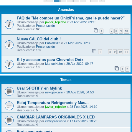
Anuncios
FAQ de "Me compre un Onix/Prisma, que le puedo hacer?"
Último mensaje por
javier_tejedor
«
23 Abr 2022, 09:13
Publicado en
Presentación
Respuestas:
92
1
7
8
9
10
…
Nueva CALCO del club !
Último mensaje por
Pablo0812
«
27 Mar 2026, 12:39
Publicado en
Presentación
Respuestas:
102
1
8
9
10
11
…
Kit y accesorios para Chevrolet Onix
Último mensaje por
ManuelKuhn
«
29 Abr 2022, 09:47
Respuestas:
13
1
2
Temas
Usar SPOTIFY en Mylink
Último mensaje por
nekopoicare
«
10 Ago 2026, 04:53
Respuestas:
4
Reloj Temperatura Refrigerante y Más...
Último mensaje por
javier_tejedor
«
28 Feb 2026, 14:19
Respuestas:
5
CAMBIAR LAMPARAS ORIGINALES X LED
Último mensaje por
elmejoracuario
«
17 Feb 2026, 18:23
Respuestas:
4
Porta equipaje onix