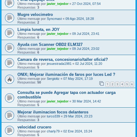
Último mensaje por
javier_tejedor
«
27 Oct 2024, 07:54
Respuestas:
3
Mugre velocimetro
Último mensaje por
Syncmast
«
09 Ago 2024, 18:28
Respuestas:
2
Limpia luneta, en JOY
Último mensaje por
javier_tejedor
«
09 Jul 2024, 23:41
Respuestas:
6
Ayuda con Scanner OBD2 ELM327
Último mensaje por
javier_tejedor
«
09 Jul 2024, 23:02
Respuestas:
6
Camara de reversa, concesionario/taller oficial?
Último mensaje por
jesuestrada1981
«
02 Jul 2024, 11:20
Respuestas:
5
ONIX; Mejorar iluminación de faros por luces Led ?
Último mensaje por
Sergioltz
«
07 May 2024, 17:19
Respuestas:
50
1
2
3
4
5
6
Consulta se puede Agregar tapa con actuador carga
combustible
Último mensaje por
javier_tejedor
«
30 Mar 2024, 14:42
Respuestas:
5
Mejorar iluminacion focos delanteros
Último mensaje por
turco339
«
29 Mar 2024, 23:23
Respuestas:
3
velocidad crucero
Último mensaje por
charly79
«
02 Ene 2024, 15:24
Respuestas:
5