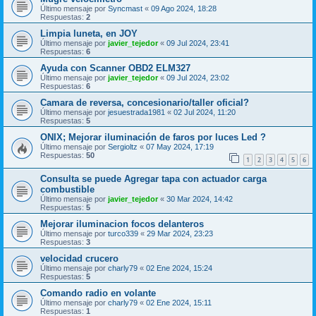
Último mensaje por
Syncmast
«
09 Ago 2024, 18:28
Respuestas:
2
Limpia luneta, en JOY
Último mensaje por
javier_tejedor
«
09 Jul 2024, 23:41
Respuestas:
6
Ayuda con Scanner OBD2 ELM327
Último mensaje por
javier_tejedor
«
09 Jul 2024, 23:02
Respuestas:
6
Camara de reversa, concesionario/taller oficial?
Último mensaje por
jesuestrada1981
«
02 Jul 2024, 11:20
Respuestas:
5
ONIX; Mejorar iluminación de faros por luces Led ?
Último mensaje por
Sergioltz
«
07 May 2024, 17:19
Respuestas:
50
1
2
3
4
5
6
Consulta se puede Agregar tapa con actuador carga
combustible
Último mensaje por
javier_tejedor
«
30 Mar 2024, 14:42
Respuestas:
5
Mejorar iluminacion focos delanteros
Último mensaje por
turco339
«
29 Mar 2024, 23:23
Respuestas:
3
velocidad crucero
Último mensaje por
charly79
«
02 Ene 2024, 15:24
Respuestas:
5
Comando radio en volante
Último mensaje por
charly79
«
02 Ene 2024, 15:11
Respuestas:
1