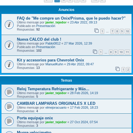
Anuncios
FAQ de "Me compre un Onix/Prisma, que le puedo hacer?"
Último mensaje por
javier_tejedor
«
23 Abr 2022, 09:13
Publicado en
Presentación
Respuestas:
92
1
7
8
9
10
…
Nueva CALCO del club !
Último mensaje por
Pablo0812
«
27 Mar 2026, 12:39
Publicado en
Presentación
Respuestas:
102
1
8
9
10
11
…
Kit y accesorios para Chevrolet Onix
Último mensaje por
ManuelKuhn
«
29 Abr 2022, 09:47
Respuestas:
13
1
2
Temas
Reloj Temperatura Refrigerante y Más...
Último mensaje por
javier_tejedor
«
28 Feb 2026, 14:19
Respuestas:
5
CAMBIAR LAMPARAS ORIGINALES X LED
Último mensaje por
elmejoracuario
«
17 Feb 2026, 18:23
Respuestas:
4
Porta equipaje onix
Último mensaje por
javier_tejedor
«
27 Oct 2024, 07:54
Respuestas:
3
Mugre velocimetro