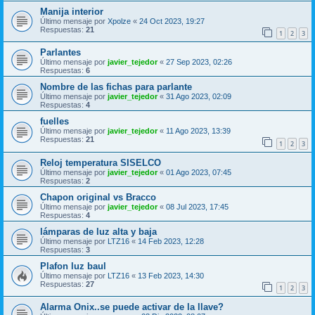
Manija interior
Último mensaje por
Xpolze
«
24 Oct 2023, 19:27
Respuestas:
21
1
2
3
Parlantes
Último mensaje por
javier_tejedor
«
27 Sep 2023, 02:26
Respuestas:
6
Nombre de las fichas para parlante
Último mensaje por
javier_tejedor
«
31 Ago 2023, 02:09
Respuestas:
4
fuelles
Último mensaje por
javier_tejedor
«
11 Ago 2023, 13:39
Respuestas:
21
1
2
3
Reloj temperatura SISELCO
Último mensaje por
javier_tejedor
«
01 Ago 2023, 07:45
Respuestas:
2
Chapon original vs Bracco
Último mensaje por
javier_tejedor
«
08 Jul 2023, 17:45
Respuestas:
4
lámparas de luz alta y baja
Último mensaje por
LTZ16
«
14 Feb 2023, 12:28
Respuestas:
3
Plafon luz baul
Último mensaje por
LTZ16
«
13 Feb 2023, 14:30
Respuestas:
27
1
2
3
Alarma Onix..se puede activar de la llave?