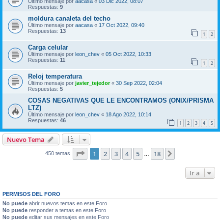
Último mensaje por
aacasa
«
03 Dic 2022, 08:07
Respuestas:
9
moldura canaleta del techo
Último mensaje por
aacasa
«
17 Oct 2022, 09:40
Respuestas:
13
1
2
Carga celular
Último mensaje por
leon_chev
«
05 Oct 2022, 10:33
Respuestas:
11
1
2
Reloj temperatura
Último mensaje por
javier_tejedor
«
30 Sep 2022, 02:04
Respuestas:
5
COSAS NEGATIVAS QUE LE ENCONTRAMOS (ONIX/PRISMA
LTZ)
Último mensaje por
leon_chev
«
18 Ago 2022, 10:14
Respuestas:
46
1
2
3
4
5
Nuevo Tema
Página
1
de
18
1
2
3
4
5
18
Siguiente
450 temas
…
Ir a
PERMISOS DEL FORO
No puede
abrir nuevos temas en este Foro
No puede
responder a temas en este Foro
No puede
editar sus mensajes en este Foro