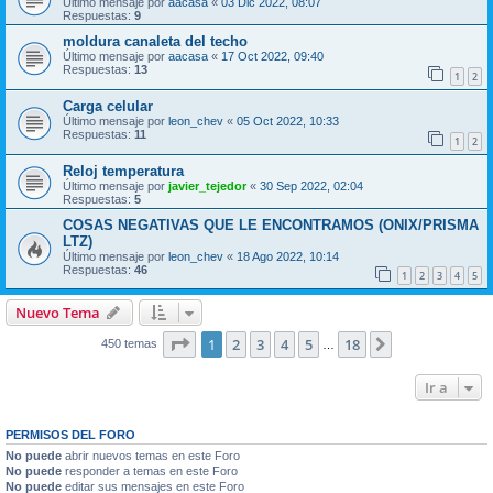
Último mensaje por
aacasa
«
03 Dic 2022, 08:07
Respuestas:
9
moldura canaleta del techo
Último mensaje por
aacasa
«
17 Oct 2022, 09:40
Respuestas:
13
1
2
Carga celular
Último mensaje por
leon_chev
«
05 Oct 2022, 10:33
Respuestas:
11
1
2
Reloj temperatura
Último mensaje por
javier_tejedor
«
30 Sep 2022, 02:04
Respuestas:
5
COSAS NEGATIVAS QUE LE ENCONTRAMOS (ONIX/PRISMA
LTZ)
Último mensaje por
leon_chev
«
18 Ago 2022, 10:14
Respuestas:
46
1
2
3
4
5
Nuevo Tema
Página
1
de
18
1
2
3
4
5
18
Siguiente
450 temas
…
Ir a
PERMISOS DEL FORO
No puede
abrir nuevos temas en este Foro
No puede
responder a temas en este Foro
No puede
editar sus mensajes en este Foro