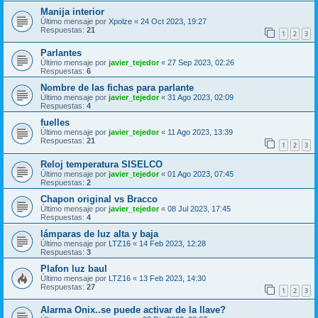
Manija interior
Último mensaje por
Xpolze
«
24 Oct 2023, 19:27
Respuestas:
21
1
2
3
Parlantes
Último mensaje por
javier_tejedor
«
27 Sep 2023, 02:26
Respuestas:
6
Nombre de las fichas para parlante
Último mensaje por
javier_tejedor
«
31 Ago 2023, 02:09
Respuestas:
4
fuelles
Último mensaje por
javier_tejedor
«
11 Ago 2023, 13:39
Respuestas:
21
1
2
3
Reloj temperatura SISELCO
Último mensaje por
javier_tejedor
«
01 Ago 2023, 07:45
Respuestas:
2
Chapon original vs Bracco
Último mensaje por
javier_tejedor
«
08 Jul 2023, 17:45
Respuestas:
4
lámparas de luz alta y baja
Último mensaje por
LTZ16
«
14 Feb 2023, 12:28
Respuestas:
3
Plafon luz baul
Último mensaje por
LTZ16
«
13 Feb 2023, 14:30
Respuestas:
27
1
2
3
Alarma Onix..se puede activar de la llave?