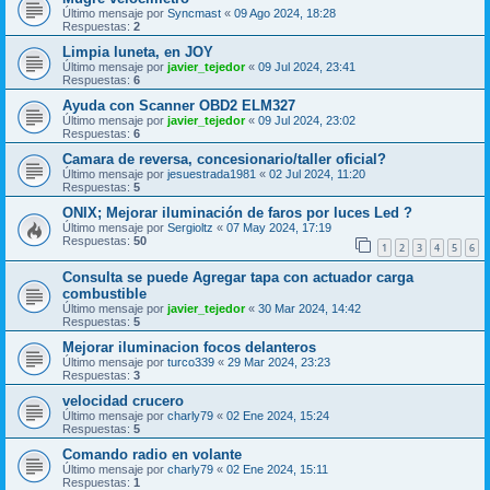
Último mensaje por
Syncmast
«
09 Ago 2024, 18:28
Respuestas:
2
Limpia luneta, en JOY
Último mensaje por
javier_tejedor
«
09 Jul 2024, 23:41
Respuestas:
6
Ayuda con Scanner OBD2 ELM327
Último mensaje por
javier_tejedor
«
09 Jul 2024, 23:02
Respuestas:
6
Camara de reversa, concesionario/taller oficial?
Último mensaje por
jesuestrada1981
«
02 Jul 2024, 11:20
Respuestas:
5
ONIX; Mejorar iluminación de faros por luces Led ?
Último mensaje por
Sergioltz
«
07 May 2024, 17:19
Respuestas:
50
1
2
3
4
5
6
Consulta se puede Agregar tapa con actuador carga
combustible
Último mensaje por
javier_tejedor
«
30 Mar 2024, 14:42
Respuestas:
5
Mejorar iluminacion focos delanteros
Último mensaje por
turco339
«
29 Mar 2024, 23:23
Respuestas:
3
velocidad crucero
Último mensaje por
charly79
«
02 Ene 2024, 15:24
Respuestas:
5
Comando radio en volante
Último mensaje por
charly79
«
02 Ene 2024, 15:11
Respuestas:
1