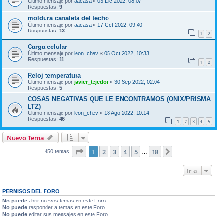
Último mensaje por
aacasa
«
03 Dic 2022, 08:07
Respuestas:
9
moldura canaleta del techo
Último mensaje por
aacasa
«
17 Oct 2022, 09:40
Respuestas:
13
1
2
Carga celular
Último mensaje por
leon_chev
«
05 Oct 2022, 10:33
Respuestas:
11
1
2
Reloj temperatura
Último mensaje por
javier_tejedor
«
30 Sep 2022, 02:04
Respuestas:
5
COSAS NEGATIVAS QUE LE ENCONTRAMOS (ONIX/PRISMA
LTZ)
Último mensaje por
leon_chev
«
18 Ago 2022, 10:14
Respuestas:
46
1
2
3
4
5
Nuevo Tema
Página
1
de
18
1
2
3
4
5
18
Siguiente
450 temas
…
Ir a
PERMISOS DEL FORO
No puede
abrir nuevos temas en este Foro
No puede
responder a temas en este Foro
No puede
editar sus mensajes en este Foro