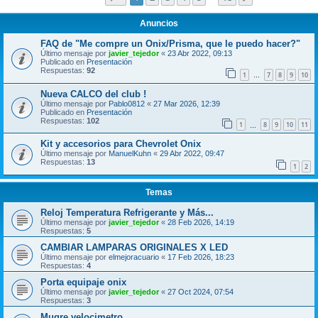
Anuncios
FAQ de "Me compre un Onix/Prisma, que le puedo hacer?"
Último mensaje por
javier_tejedor
«
23 Abr 2022, 09:13
Publicado en
Presentación
Respuestas:
92
1
7
8
9
10
…
Nueva CALCO del club !
Último mensaje por
Pablo0812
«
27 Mar 2026, 12:39
Publicado en
Presentación
Respuestas:
102
1
8
9
10
11
…
Kit y accesorios para Chevrolet Onix
Último mensaje por
ManuelKuhn
«
29 Abr 2022, 09:47
Respuestas:
13
1
2
Temas
Reloj Temperatura Refrigerante y Más...
Último mensaje por
javier_tejedor
«
28 Feb 2026, 14:19
Respuestas:
5
CAMBIAR LAMPARAS ORIGINALES X LED
Último mensaje por
elmejoracuario
«
17 Feb 2026, 18:23
Respuestas:
4
Porta equipaje onix
Último mensaje por
javier_tejedor
«
27 Oct 2024, 07:54
Respuestas:
3
Mugre velocimetro