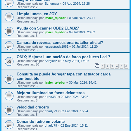
Último mensaje por
Syncmast
«
09 Ago 2024, 18:28
Respuestas:
2
Limpia luneta, en JOY
Último mensaje por
javier_tejedor
«
09 Jul 2024, 23:41
Respuestas:
6
Ayuda con Scanner OBD2 ELM327
Último mensaje por
javier_tejedor
«
09 Jul 2024, 23:02
Respuestas:
6
Camara de reversa, concesionario/taller oficial?
Último mensaje por
jesuestrada1981
«
02 Jul 2024, 11:20
Respuestas:
5
ONIX; Mejorar iluminación de faros por luces Led ?
Último mensaje por
Sergioltz
«
07 May 2024, 17:19
Respuestas:
50
1
2
3
4
5
6
Consulta se puede Agregar tapa con actuador carga
combustible
Último mensaje por
javier_tejedor
«
30 Mar 2024, 14:42
Respuestas:
5
Mejorar iluminacion focos delanteros
Último mensaje por
turco339
«
29 Mar 2024, 23:23
Respuestas:
3
velocidad crucero
Último mensaje por
charly79
«
02 Ene 2024, 15:24
Respuestas:
5
Comando radio en volante
Último mensaje por
charly79
«
02 Ene 2024, 15:11
Respuestas:
1