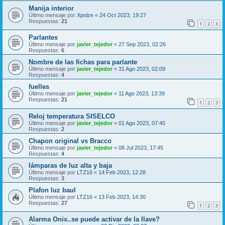
Manija interior
Último mensaje por
Xpolze
«
24 Oct 2023, 19:27
Respuestas:
21
1
2
3
Parlantes
Último mensaje por
javier_tejedor
«
27 Sep 2023, 02:26
Respuestas:
6
Nombre de las fichas para parlante
Último mensaje por
javier_tejedor
«
31 Ago 2023, 02:09
Respuestas:
4
fuelles
Último mensaje por
javier_tejedor
«
11 Ago 2023, 13:39
Respuestas:
21
1
2
3
Reloj temperatura SISELCO
Último mensaje por
javier_tejedor
«
01 Ago 2023, 07:45
Respuestas:
2
Chapon original vs Bracco
Último mensaje por
javier_tejedor
«
08 Jul 2023, 17:45
Respuestas:
4
lámparas de luz alta y baja
Último mensaje por
LTZ16
«
14 Feb 2023, 12:28
Respuestas:
3
Plafon luz baul
Último mensaje por
LTZ16
«
13 Feb 2023, 14:30
Respuestas:
27
1
2
3
Alarma Onix..se puede activar de la llave?