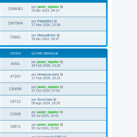
por
javier_tejedor
2598063
23 Abr 2022, 09:13
por
Pablo0812
2907864
27 Mar 2026, 12:39
por
ManuelKuhn
70981
29 Abr 2022, 09:47
VISTAS
ÚLTIMO MENSAJE
por
javier_tejedor
9454
28 Feb 2026, 14:19
por
elmejoracuario
47207
17 Feb 2026, 18:23
por
javier_tejedor
130698
27 Oct 2024, 07:54
por
Syncmast
19712
09 Ago 2024, 18:28
por
javier_tejedor
21608
09 Jul 2024, 23:41
por
javier_tejedor
19672
09 Jul 2024, 23:02
por
jesuestrada1981