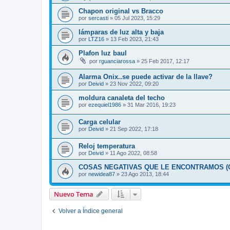
Chapon original vs Bracco
por
sercasti
»
05 Jul 2023, 15:29
lámparas de luz alta y baja
por
LTZ16
»
13 Feb 2023, 21:43
Plafon luz baul
por
rguanciarossa
»
25 Feb 2017, 12:17
Alarma Onix..se puede activar de la llave?
por
Deivid
»
23 Nov 2022, 09:20
moldura canaleta del techo
por
ezequiel1986
»
31 Mar 2016, 19:23
Carga celular
por
Deivid
»
21 Sep 2022, 17:18
Reloj temperatura
por
Deivid
»
11 Ago 2022, 08:58
COSAS NEGATIVAS QUE LE ENCONTRAMOS (O
por
newidea87
»
23 Ago 2013, 18:44
Nuevo Tema
Volver a Índice general