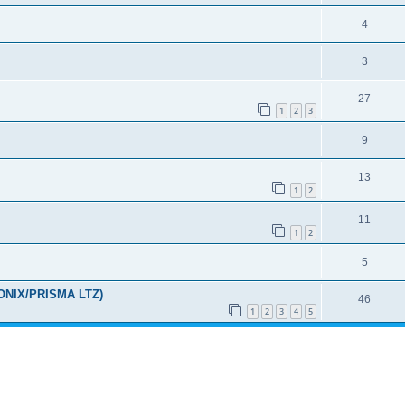
4
3
27
1
2
3
9
13
1
2
11
1
2
5
NIX/PRISMA LTZ)
46
1
2
3
4
5