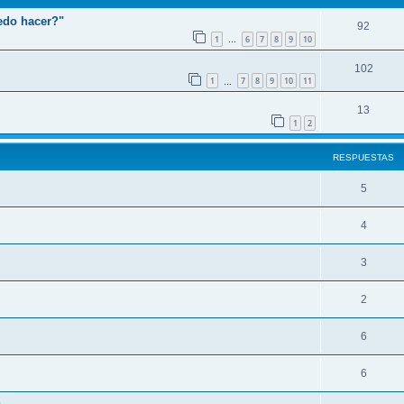
edo hacer?"
92
1
6
7
8
9
10
…
102
1
7
8
9
10
11
…
13
1
2
RESPUESTAS
5
4
3
2
6
6