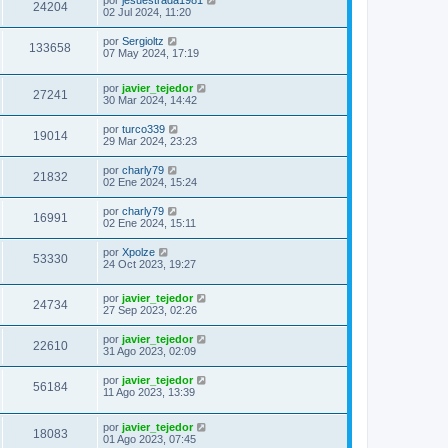
24204
02 Jul 2024, 11:20
por
Sergioltz
133658
07 May 2024, 17:19
por
javier_tejedor
27241
30 Mar 2024, 14:42
por
turco339
19014
29 Mar 2024, 23:23
por
charly79
21832
02 Ene 2024, 15:24
por
charly79
16991
02 Ene 2024, 15:11
por
Xpolze
53330
24 Oct 2023, 19:27
por
javier_tejedor
24734
27 Sep 2023, 02:26
por
javier_tejedor
22610
31 Ago 2023, 02:09
por
javier_tejedor
56184
11 Ago 2023, 13:39
por
javier_tejedor
18083
01 Ago 2023, 07:45