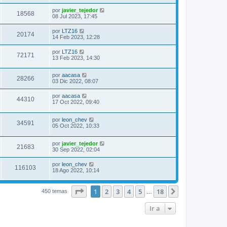
por
javier_tejedor
18568
08 Jul 2023, 17:45
por
LTZ16
20174
14 Feb 2023, 12:28
por
LTZ16
72171
13 Feb 2023, 14:30
por
aacasa
28266
03 Dic 2022, 08:07
por
aacasa
44310
17 Oct 2022, 09:40
por
leon_chev
34591
05 Oct 2022, 10:33
por
javier_tejedor
21683
30 Sep 2022, 02:04
por
leon_chev
116103
18 Ago 2022, 10:14
Página
1
de
18
1
2
3
4
5
18
Siguiente
450 temas
…
Ir a