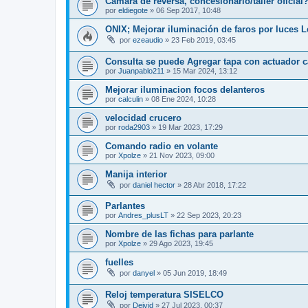
Camara de reversa, concesionario/taller oficial
por
eldiegote
»
06 Sep 2017, 10:48
ONIX; Mejorar iluminación de faros por luces L
por
ezeaudio
»
23 Feb 2019, 03:45
Consulta se puede Agregar tapa con actuador 
por
Juanpablo211
»
15 Mar 2024, 13:12
Mejorar iluminacion focos delanteros
por
calculin
»
08 Ene 2024, 10:28
velocidad crucero
por
roda2903
»
19 Mar 2023, 17:29
Comando radio en volante
por
Xpolze
»
21 Nov 2023, 09:00
Manija interior
por
daniel hector
»
28 Abr 2018, 17:22
Parlantes
por
Andres_plusLT
»
22 Sep 2023, 20:23
Nombre de las fichas para parlante
por
Xpolze
»
29 Ago 2023, 19:45
fuelles
por
danyel
»
05 Jun 2019, 18:49
Reloj temperatura SISELCO
por
Deivid
»
27 Jul 2023, 00:37