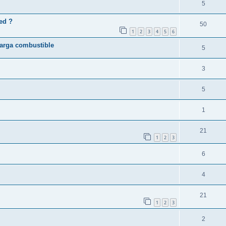
?
5
ed ?
50
1
2
3
4
5
6
carga combustible
5
3
5
1
21
1
2
3
6
4
21
1
2
3
2