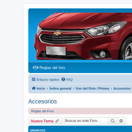
(Opens a new tab)
Reglas del foro
Enlaces rápidos
FAQ
Inicio
Índice general
Uso del Onix / Prisma
Accesorios
Accesorios
Reglas del Foro
Buscar
Bús
Nuevo Tema
ANUNCIOS