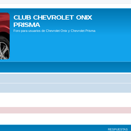
CLUB CHEVROLET ONIX
PRISMA
Foro para usuarios de Chevrolet Onix y Chevrolet Prisma
queda avanzada
RESPUESTAS