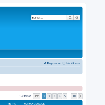
Buscar
Búsqueda avanza
Registrarse
Identificarse
Página
1
de
18
1
2
3
4
5
18
Siguiente
450 temas
…
VISTAS
ÚLTIMO MENSAJE