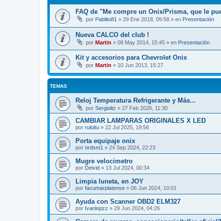
FAQ de "Me compre un Onix/Prisma, que le pu
por
Pablito81
»
29 Ene 2018, 09:58
» en
Presentación
Nueva CALCO del club !
por
Martin
»
08 May 2014, 15:45
» en
Presentación
Kit y accesorios para Chevrolet Onix
por
Martin
»
10 Jun 2013, 15:27
TEMAS
Reloj Temperatura Refrigerante y Más...
por
Sergioltz
»
27 Feb 2026, 11:30
CAMBIAR LAMPARAS ORIGINALES X LED
por
ruloitu
»
22 Jul 2025, 19:56
Porta equipaje onix
por
nrdsm1
»
24 Sep 2024, 22:23
Mugre velocimetro
por
Deivid
»
13 Jul 2024, 00:34
Limpia luneta, en JOY
por
facumarplatense
»
06 Jun 2024, 10:01
Ayuda con Scanner OBD2 ELM327
por
Ivanlopzz
»
29 Jun 2024, 04:26