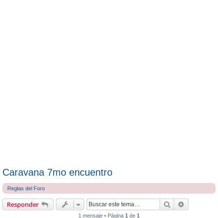
Caravana 7mo encuentro
Reglas del Foro
Buscar
Búsqueda 
Responder
1 mensaje • Página
1
de
1