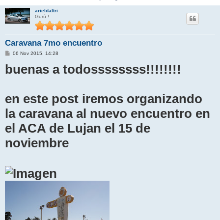
arieldaltri
Gurú !
Caravana 7mo encuentro
M
06 Nov 2015, 14:28
e
buenas a todossssssss!!!!!!!!
n
s
a
j
e
en este post iremos organizando
la caravana al nuevo encuentro en
el ACA de Lujan el 15 de
noviembre