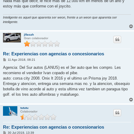
Nada más que decir, le hice más de 12.000 km en menos de un año y
estoy más que conforme con el joycito.
Inteligente es aquel que aparenta ser weon, frente a un weon que aparenta ser
inteligente.
jlfasah
Gran colaborador
Re: Experiencias con agencias o concesionarios
M
11 Ago 2018, 08:21
e
n
Agencia: Del Sur autos (LANUS) es el 3er auto que les compro. Les
s
recomieno el vendedor Ivan copado el pibe.
a
j
auto: corsa city 2008. Onix lt 2016 y el ultimo un Prisma joy 2018.
e
Entrega y atencion, entrega una semana mas no. y la atencion, obsequio
botella de vino acorde al auto y esta ultima vez tambien un paragua tipo
golf. el los tres auto alfombras y matafuego.
tututu
Colaborador
Re: Experiencias con agencias o concesionarios
M
30 Jul 2019, 13:39