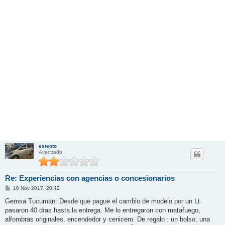
estepto
Avanzado
Re: Experiencias con agencias o concesionarios
M
16 Nov 2017, 20:42
e
n
Gemsa Tucuman: Desde que pague el cambio de modelo por un Lt
s
pasaron 40 días hasta la entrega. Me lo entregaron con matafuego,
a
j
alfombras originales, encendedor y cenicero. De regalo : un bolso, una
e