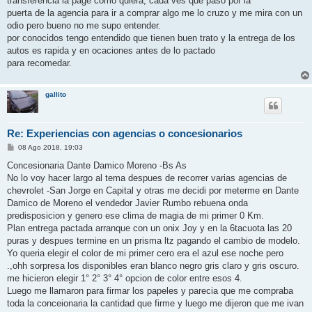
transferencia la page como quiera, cada ves que paso por la
puerta de la agencia para ir a comprar algo me lo cruzo y me mira con un
odio pero bueno no me supo entender.
por conocidos tengo entendido que tienen buen trato y la entrega de los
autos es rapida y en ocaciones antes de lo pactado
para recomedar.
gallito
Re: Experiencias con agencias o concesionarios
M
08 Ago 2018, 19:03
e
n
Concesionaria Dante Damico Moreno -Bs As
s
No lo voy hacer largo al tema despues de recorrer varias agencias de
a
j
chevrolet -San Jorge en Capital y otras me decidi por meterme en Dante
e
Damico de Moreno el vendedor Javier Rumbo rebuena onda
predisposicion y genero ese clima de magia de mi primer 0 Km.
Plan entrega pactada arranque con un onix Joy y en la 6tacuota las 20
puras y despues termine en un prisma ltz pagando el cambio de modelo.
Yo queria elegir el color de mi primer cero era el azul ese noche pero
.,ohh sorpresa los disponibles eran blanco negro gris claro y gris oscuro.
me hicieron elegir 1° 2° 3° 4° opcion de color entre esos 4.
Luego me llamaron para firmar los papeles y parecia que me compraba
toda la conceionaria la cantidad que firme y luego me dijeron que me ivan