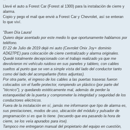
e
n
Llevé el auto a Forest Car (Forest al 1300) para la instalación de cierre y
s
alarma.
a
j
Copio y pego el mail que envié a Forest Car y Chevrolet, así se enteran
e
lo que viví.
"Buen Día Laura!
Quiero dejar asentado por este medio lo que oportunamente hablamos por
teléfono.
El 22 de Julio de 2019 dejé mi auto (Cevrolet Onix Joy+ dominio
AD627PE) para colocación de cierre centralizado y alarma originales.
Quedé totalmente decepcionado con el trabajo realizado ya que me
devolvieron mi vehículo ruidoso en sus paneles y tablero, con cables
sueltos al punto que se ven a simple vista del lado del conductor tanto
como del lado del acompañante (fotos adjuntas).
Por otra parte, el ingreso de los cables a las puertas traseras fueron
colocados sin el fuelle protector, rompiendo un plástico (por parte del
"técnico"), y quedando estéticamente mal, además de perder la
estanqueidad de la puerta y comprometer la integridad y seguridad de los
conductores eléctricos.
Fuera de la instalación en sí, jamás me informaron que tipo de alarma es,
sus prestaciones, modos de uso, ubicación del módulo y pulsador de
programación si es que lo tiene. (recuerdo que era pasando la hora de
cierre, se los veía apurados para irse).
Tampoco me entregaron manual del propietario del equipo en cuestión,