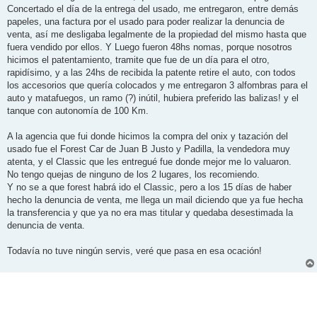
Concertado el día de la entrega del usado, me entregaron, entre demás
papeles, una factura por el usado para poder realizar la denuncia de
venta, así me desligaba legalmente de la propiedad del mismo hasta que
fuera vendido por ellos. Y Luego fueron 48hs nomas, porque nosotros
hicimos el patentamiento, tramite que fue de un día para el otro,
rapidísimo, y a las 24hs de recibida la patente retire el auto, con todos
los accesorios que quería colocados y me entregaron 3 alfombras para el
auto y matafuegos, un ramo (?) inútil, hubiera preferido las balizas! y el
tanque con autonomía de 100 Km.
A la agencia que fui donde hicimos la compra del onix y tazación del
usado fue el Forest Car de Juan B Justo y Padilla, la vendedora muy
atenta, y el Classic que les entregué fue donde mejor me lo valuaron.
No tengo quejas de ninguno de los 2 lugares, los recomiendo.
Y no se a que forest habrá ido el Classic, pero a los 15 días de haber
hecho la denuncia de venta, me llega un mail diciendo que ya fue hecha
la transferencia y que ya no era mas titular y quedaba desestimada la
denuncia de venta.
Todavía no tuve ningún servis, veré que pasa en esa ocación!