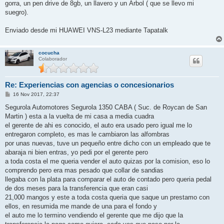
gorra, un pen drive de 8gb, un llavero y un Árbol ( que se llevo mi
suegro).
Enviado desde mi HUAWEI VNS-L23 mediante Tapatalk
cocucha
Colaborador
Re: Experiencias con agencias o concesionarios
M
16 Nov 2017, 22:37
e
n
Segurola Automotores Segurola 1350 CABA ( Suc. de Roycan de San
s
Martin ) esta a la vuelta de mi casa a media cuadra
a
j
el gerente de ahi es conocido, el auto era usado pero igual me lo
e
entregaron completo, es mas le cambiaron las alfombras
por unas nuevas, tuve un pequeño entre dicho con un empleado que te
abaraja ni bien entras, yo pedi por el gerente pero
a toda costa el me queria vender el auto quizas por la comision, eso lo
comprendo pero era mas pesado que collar de sandias
llegaba con la plata para comparar el auto de contado pero queria pedal
de dos meses para la transferencia que eran casi
21,000 mangos y este a toda costa queria que saque un prestamo con
ellos, en resumida me mande de una para el fondo y
el auto me lo termino vendiendo el gerente que me dijo que la