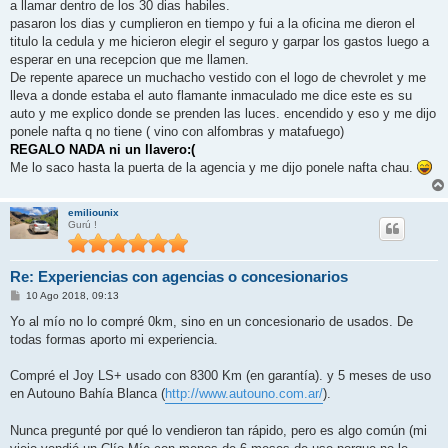
a llamar dentro de los 30 dias habiles.
pasaron los dias y cumplieron en tiempo y fui a la oficina me dieron el
titulo la cedula y me hicieron elegir el seguro y garpar los gastos luego a
esperar en una recepcion que me llamen.
De repente aparece un muchacho vestido con el logo de chevrolet y me
lleva a donde estaba el auto flamante inmaculado me dice este es su
auto y me explico donde se prenden las luces. encendido y eso y me dijo
ponele nafta q no tiene ( vino con alfombras y matafuego)
REGALO NADA ni un llavero:(
Me lo saco hasta la puerta de la agencia y me dijo ponele nafta chau.
emiliounix
Gurú !
Re: Experiencias con agencias o concesionarios
M
10 Ago 2018, 09:13
e
n
Yo al mío no lo compré 0km, sino en un concesionario de usados. De
s
todas formas aporto mi experiencia.
a
j
e
Compré el Joy LS+ usado con 8300 Km (en garantía). y 5 meses de uso
en Autouno Bahía Blanca (
http://www.autouno.com.ar/
).
Nunca pregunté por qué lo vendieron tan rápido, pero es algo común (mi