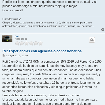
Perdón por la extensión pero quería que vean el reclamo tal cual, y si
pueden aportar algo a mis inquietudes mejor que mejor...
Gracias gente!!
Onix Joy plus y:
Chapon, Mcgard, parlantes traseros + tweeter (x4), alarma y cierre, polarizado
antivandálico, garmin, baúl alfombrado, cool blue intense, fundas, trat. cerámico...
Pat
Arrancando
Re: Experiencias con agencias o concesionarios
M
02 Ago 2019, 16:00
e
n
Retiré un Onix LTZ AT 0KM la semana del 15/7 2019 del Forest Car 1350.
s
La atención de la chica de administración muy buena y muy atenta en
a
j
todo, no había dudas que queden sin responder. Los de Accesorios unos
e
colgados, muy mal, los pedí 48hs antes del día de la entrega vía mail, y
si no llamaba para corroborar que vieron el mail (ya que no lo habían
respondido), no lo veían, y estaba a 12 hs de la entrega. Igualmente los
accesorios fueron bien colocados y sin ningún problema a la vista, no
faltaba ninguno.
Fuera de la gente de accesorios, todo lo demás muy bien:
Una vez pagada la unidad, en menos de media hora me llamaron para
realizar la entrega de mi usado, que entraba como forma de pago.