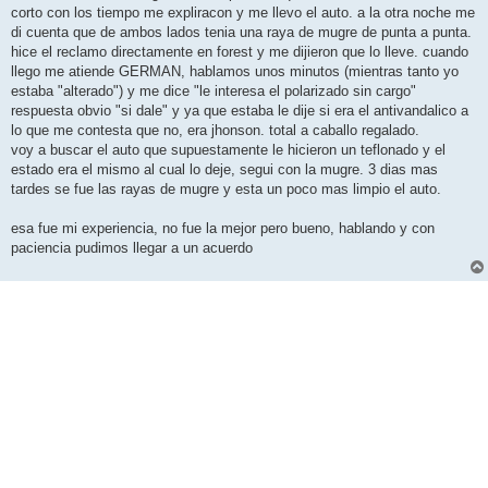
corto con los tiempo me expliracon y me llevo el auto. a la otra noche me
di cuenta que de ambos lados tenia una raya de mugre de punta a punta.
hice el reclamo directamente en forest y me dijieron que lo lleve. cuando
llego me atiende GERMAN, hablamos unos minutos (mientras tanto yo
estaba "alterado") y me dice "le interesa el polarizado sin cargo"
respuesta obvio "si dale" y ya que estaba le dije si era el antivandalico a
lo que me contesta que no, era jhonson. total a caballo regalado.
voy a buscar el auto que supuestamente le hicieron un teflonado y el
estado era el mismo al cual lo deje, segui con la mugre. 3 dias mas
tardes se fue las rayas de mugre y esta un poco mas limpio el auto.
esa fue mi experiencia, no fue la mejor pero bueno, hablando y con
paciencia pudimos llegar a un acuerdo