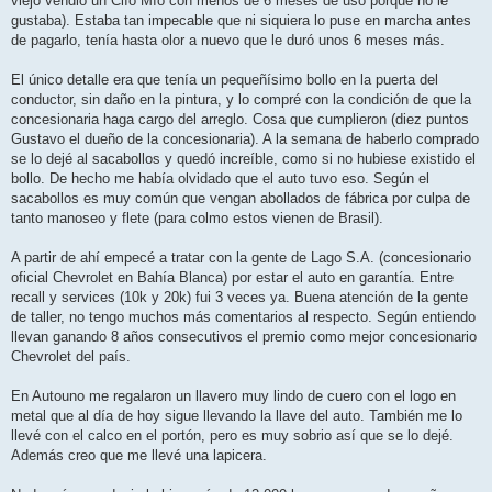
viejo vendió un Clío Mío con menos de 6 meses de uso porque no le
gustaba). Estaba tan impecable que ni siquiera lo puse en marcha antes
de pagarlo, tenía hasta olor a nuevo que le duró unos 6 meses más.
El único detalle era que tenía un pequeñísimo bollo en la puerta del
conductor, sin daño en la pintura, y lo compré con la condición de que la
concesionaria haga cargo del arreglo. Cosa que cumplieron (diez puntos
Gustavo el dueño de la concesionaria). A la semana de haberlo comprado
se lo dejé al sacabollos y quedó increíble, como si no hubiese existido el
bollo. De hecho me había olvidado que el auto tuvo eso. Según el
sacabollos es muy común que vengan abollados de fábrica por culpa de
tanto manoseo y flete (para colmo estos vienen de Brasil).
A partir de ahí empecé a tratar con la gente de Lago S.A. (concesionario
oficial Chevrolet en Bahía Blanca) por estar el auto en garantía. Entre
recall y services (10k y 20k) fui 3 veces ya. Buena atención de la gente
de taller, no tengo muchos más comentarios al respecto. Según entiendo
llevan ganando 8 años consecutivos el premio como mejor concesionario
Chevrolet del país.
En Autouno me regalaron un llavero muy lindo de cuero con el logo en
metal que al día de hoy sigue llevando la llave del auto. También me lo
llevé con el calco en el portón, pero es muy sobrio así que se lo dejé.
Además creo que me llevé una lapicera.