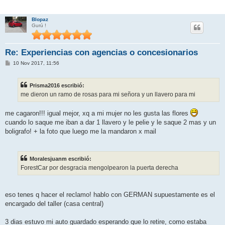
Blopaz
Gurú !
Re: Experiencias con agencias o concesionarios
M
10 Nov 2017, 11:56
e
n
s
Prisma2016 escribió:
a
j
me dieron un ramo de rosas para mi señora y un llavero para mi
e
me cagaron!!! igual mejor, xq a mi mujer no les gusta las flores
cuando lo saque me iban a dar 1 llavero y le pelie y le saque 2 mas y un
boligrafo! + la foto que luego me la mandaron x mail
Moralesjuanm escribió:
ForestCar por desgracia mengolpearon la puerta derecha
eso tenes q hacer el reclamo! hablo con GERMAN supuestamente es el
encargado del taller (casa central)
3 dias estuvo mi auto guardado esperando que lo retire, como estaba