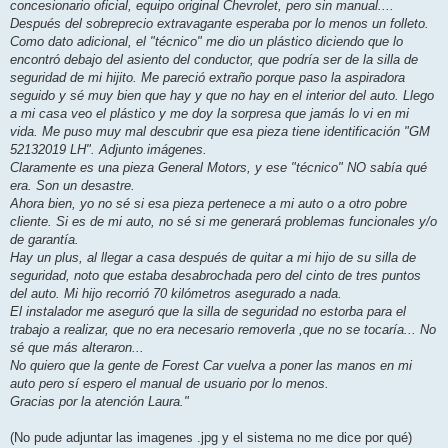
concesionario oficial, equipo original Chevrolet, pero sin manual....
Después del sobreprecio extravagante esperaba por lo menos un folleto.
Como dato adicional, el "técnico" me dio un plástico diciendo que lo
encontró debajo del asiento del conductor, que podría ser de la silla de
seguridad de mi hijito. Me pareció extraño porque paso la aspiradora
seguido y sé muy bien que hay y que no hay en el interior del auto. Llego
a mi casa veo el plástico y me doy la sorpresa que jamás lo vi en mi
vida. Me puso muy mal descubrir que esa pieza tiene identificación "GM
52132019 LH". Adjunto imágenes.
Claramente es una pieza General Motors, y ese "técnico" NO sabía qué
era. Son un desastre.
Ahora bien, yo no sé si esa pieza pertenece a mi auto o a otro pobre
cliente. Si es de mi auto, no sé si me generará problemas funcionales y/o
de garantía.
Hay un plus, al llegar a casa después de quitar a mi hijo de su silla de
seguridad, noto que estaba desabrochada pero del cinto de tres puntos
del auto. Mi hijo recorrió 70 kilómetros asegurado a nada.
El instalador me aseguró que la silla de seguridad no estorba para el
trabajo a realizar, que no era necesario removerla ,que no se tocaría... No
sé que más alteraron...
No quiero que la gente de Forest Car vuelva a poner las manos en mi
auto pero sí espero el manual de usuario por lo menos.
Gracias por la atención Laura."
(No pude adjuntar las imagenes .jpg y el sistema no me dice por qué)