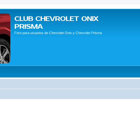
CLUB CHEVROLET ONIX
PRISMA
Foro para usuarios de Chevrolet Onix y Chevrolet Prisma