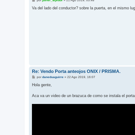
por
javier_tejedor
»
21 Ago 2019, 03:48
e
n
Va del lado del conductor? sobre la puerta, en el mismo lug
s
a
j
e
Re: Vendo Porta anteojos ONIX / PRISMA.
M
por
daneduaguirre
»
22 Ago 2019, 16:07
e
n
Hola gente,
s
a
j
Aca va un video de un brazuca de como se instala el porta l
e