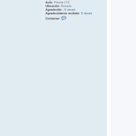
Auto:
Prisma LTZ
Ubicación:
Rosario
Agradecido :
5 veces
Agradecimiento recibido:
5 veces
C
Contactar:
o
n
t
a
c
t
a
r
J
H
O
N
I
W
A
L
K
E
N