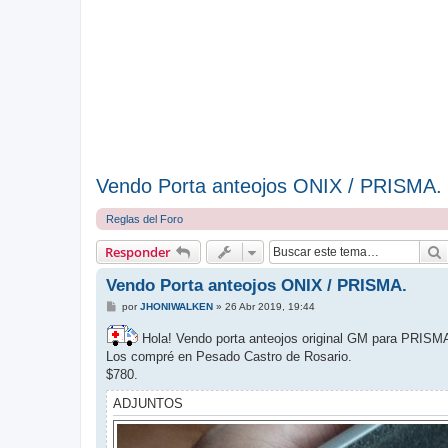
Vendo Porta anteojos ONIX / PRISMA.
Reglas del Foro
Responder
Vendo Porta anteojos ONIX / PRISMA.
M
por
JHONIWALKEN
»
26 Abr 2019, 19:44
e
n
Hola! Vendo porta anteojos original GM para PRISM
s
a
Los compré en Pesado Castro de Rosario.
j
$780.
e
ADJUNTOS