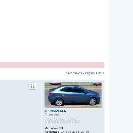
3 mensajes • Página
1
de
1
JHONIWALKEN
Arrancando
Mensajes:
33
Registrado:
14 Sep 2013, 20:45