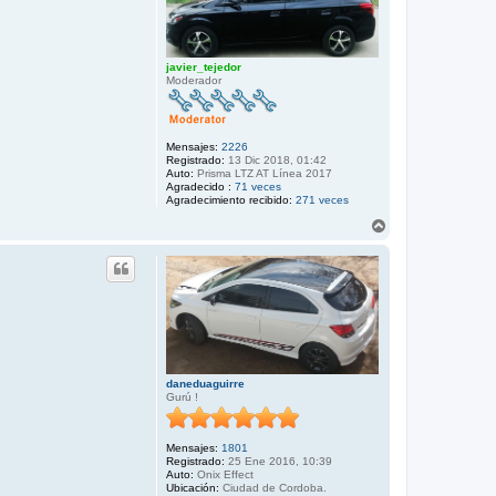
javier_tejedor
Moderador
Mensajes:
2226
Registrado:
13 Dic 2018, 01:42
Auto:
Prisma LTZ AT Línea 2017
Agradecido :
71 veces
Agradecimiento recibido:
271 veces
A
r
r
i
b
a
daneduaguirre
Gurú !
Mensajes:
1801
Registrado:
25 Ene 2016, 10:39
Auto:
Onix Effect
Ubicación:
Ciudad de Cordoba.