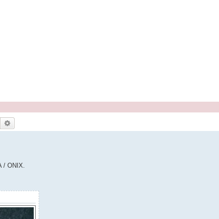
Buscar
Búsqueda avanzada
A / ONIX.