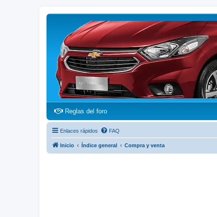
(Opens a new tab)
Reglas del foro
Enlaces rápidos
FAQ
Inicio
Índice general
Compra y venta