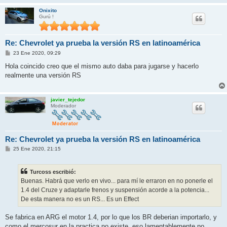
Onixito
Gurú !
Re: Chevrolet ya prueba la versión RS en latinoamérica
M
23 Ene 2020, 09:29
e
n
Hola coincido creo que el mismo auto daba para jugarse y hacerlo
s
realmente una versión RS
a
j
e
javier_tejedor
Moderador
Re: Chevrolet ya prueba la versión RS en latinoamérica
M
25 Ene 2020, 21:15
e
n
s
Turcoss escribió:
a
j
Buenas. Habrá que verlo en vivo... para mí le erraron en no ponerle el
e
1.4 del Cruze y adaptarle frenos y suspensión acorde a la potencia...
De esta manera no es un RS... Es un Effect
Se fabrica en ARG el motor 1.4, por lo que los BR deberian importarlo, y
como el mercosur en la practica no existe, eso lamentablemente no