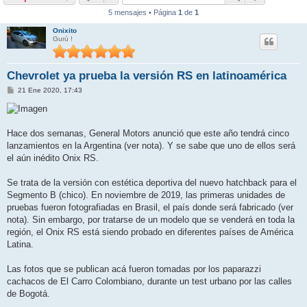
5 mensajes • Página
1
de
1
Onixito
Gurú !
Chevrolet ya prueba la versión RS en latinoamérica
M
21 Ene 2020, 17:43
e
n
s
a
j
Hace dos semanas, General Motors anunció que este año tendrá cinco
e
lanzamientos en la Argentina (ver nota). Y se sabe que uno de ellos será
el aún inédito Onix RS.
Se trata de la versión con estética deportiva del nuevo hatchback para el
Segmento B (chico). En noviembre de 2019, las primeras unidades de
pruebas fueron fotografiadas en Brasil, el país donde será fabricado (ver
nota). Sin embargo, por tratarse de un modelo que se venderá en toda la
región, el Onix RS está siendo probado en diferentes países de América
Latina.
Las fotos que se publican acá fueron tomadas por los paparazzi
cachacos de El Carro Colombiano, durante un test urbano por las calles
de Bogotá.