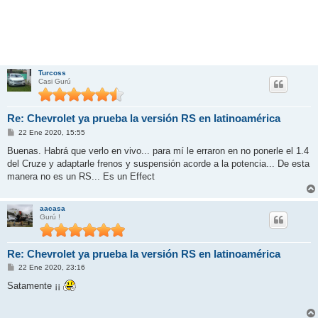
Turcoss
Casi Gurú
Re: Chevrolet ya prueba la versión RS en latinoamérica
M
22 Ene 2020, 15:55
e
n
Buenas. Habrá que verlo en vivo... para mí le erraron en no ponerle el 1.4
s
del Cruze y adaptarle frenos y suspensión acorde a la potencia... De esta
a
j
manera no es un RS... Es un Effect
e
aacasa
Gurú !
Re: Chevrolet ya prueba la versión RS en latinoamérica
M
22 Ene 2020, 23:16
e
n
Satamente ¡¡
s
a
j
e