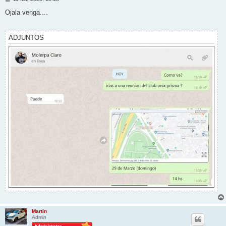
e
n
Ojala venga....
s
a
j
e
ADJUNTOS
Martin
Admin