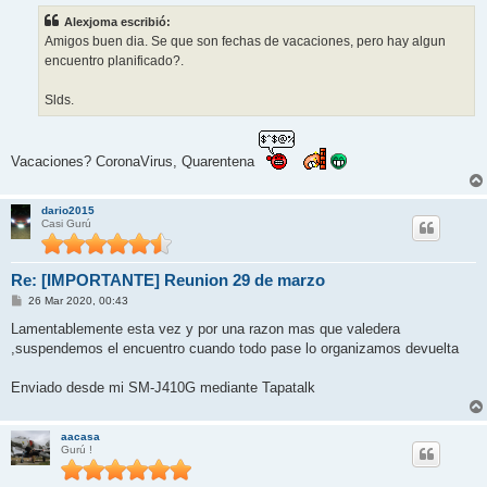
s
Alexjoma escribió:
a
j
Amigos buen dia. Se que son fechas de vacaciones, pero hay algun
e
encuentro planificado?.
Slds.
Vacaciones? CoronaVirus, Quarentena
dario2015
Casi Gurú
Re: [IMPORTANTE] Reunion 29 de marzo
M
26 Mar 2020, 00:43
e
n
Lamentablemente esta vez y por una razon mas que valedera
s
,suspendemos el encuentro cuando todo pase lo organizamos devuelta
a
j
e
Enviado desde mi SM-J410G mediante Tapatalk
aacasa
Gurú !