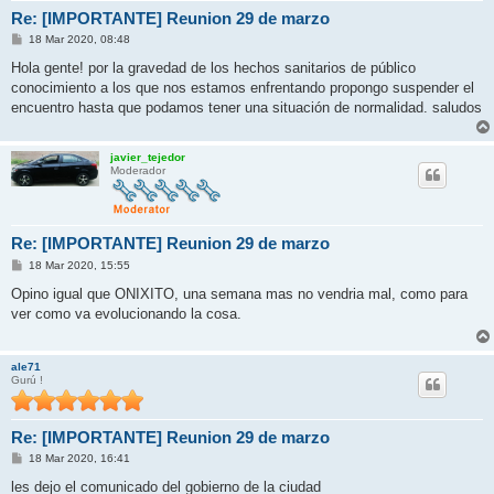
Re: [IMPORTANTE] Reunion 29 de marzo
M
18 Mar 2020, 08:48
e
n
Hola gente! por la gravedad de los hechos sanitarios de público
s
conocimiento a los que nos estamos enfrentando propongo suspender el
a
j
encuentro hasta que podamos tener una situación de normalidad. saludos
e
javier_tejedor
Moderador
Re: [IMPORTANTE] Reunion 29 de marzo
M
18 Mar 2020, 15:55
e
n
Opino igual que ONIXITO, una semana mas no vendria mal, como para
s
ver como va evolucionando la cosa.
a
j
e
ale71
Gurú !
Re: [IMPORTANTE] Reunion 29 de marzo
M
18 Mar 2020, 16:41
e
n
les dejo el comunicado del gobierno de la ciudad