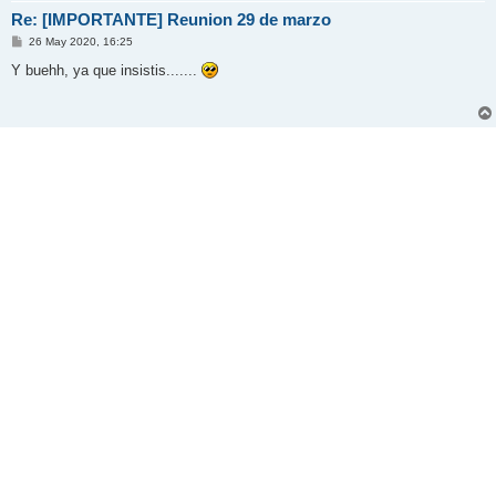
Re: [IMPORTANTE] Reunion 29 de marzo
M
26 May 2020, 16:25
e
n
Y buehh, ya que insistis.......
s
a
j
e