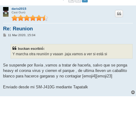
dario2015
Casi Gurú
Re: Reunion
M
11 Mar 2020, 15:04
e
n
s
buckan escribió:
a
j
Y marcha otra reunión y vaaan .jaja.vamos a ver si está si
e
Se suspende por lluvia ,vamos a tratar de hacerla, salvo que se ponga
heavy el corona virus y cierren el parque , de ultima lleven un caballito
blanco para hacerce gargaras y no contagiar [emoji4][emoji23]
Enviado desde mi SM-J410G mediante Tapatalk