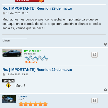
Re: [IMPORTANTE] Reunion 29 de marzo
M
11 Mar 2020, 19:15
e
n
Muchachos, les pongo el post como global e importante pare que se
s
destaque en la portada del sitio, si quieren también lo difundo en redes
a
j
sociales, vamos que se hace !
e
_________________
Martin
javier_tejedor
Moderador
Re: [IMPORTANTE] Reunion 29 de marzo
M
12 Mar 2020, 15:41
e
n
s
Martin!
a
j
e
Onixito
Gurú !