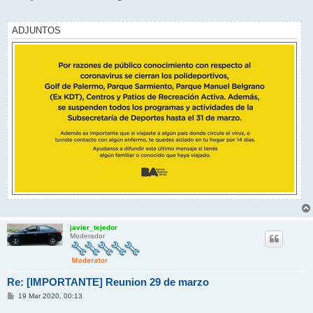
s
a
j
e
ADJUNTOS
javier_tejedor
Moderador
Re: [IMPORTANTE] Reunion 29 de marzo
M
19 Mar 2020, 00:13
e
n