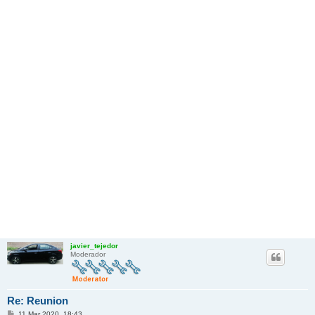
javier_tejedor
Moderador
Re: Reunion
M
11 Mar 2020, 18:43