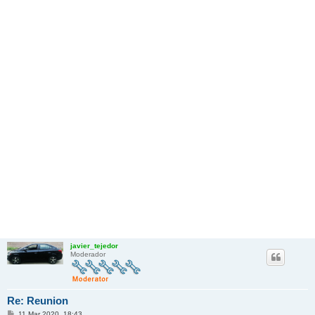
javier_tejedor
Moderador
Re: Reunion
M
11 Mar 2020, 18:43