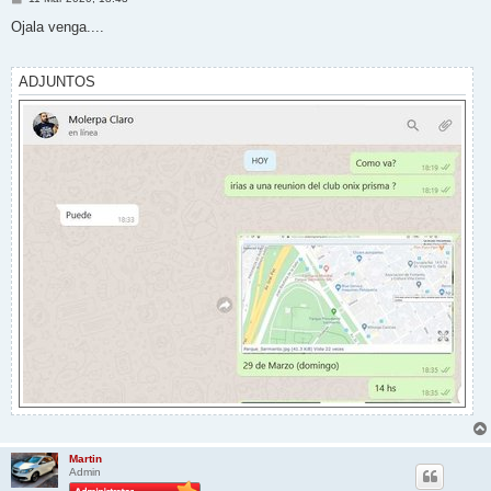
e
n
Ojala venga....
s
a
j
e
ADJUNTOS
Martin
Admin