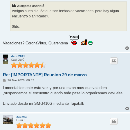
s
Alexjoma escribió:
a
j
Amigos buen dia. Se que son fechas de vacaciones, pero hay algun
e
encuentro planificado?.
Slds.
Vacaciones? CoronaVirus, Quarentena
dario2015
Casi Gurú
Re: [IMPORTANTE] Reunion 29 de marzo
M
26 Mar 2020, 00:43
e
n
Lamentablemente esta vez y por una razon mas que valedera
s
,suspendemos el encuentro cuando todo pase lo organizamos devuelta
a
j
e
Enviado desde mi SM-J410G mediante Tapatalk
aacasa
Gurú !