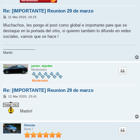
Re: [IMPORTANTE] Reunion 29 de marzo
M
11 Mar 2020, 19:15
e
n
Muchachos, les pongo el post como global e importante pare que se
s
destaque en la portada del sitio, si quieren también lo difundo en redes
a
j
sociales, vamos que se hace !
e
_________________
Martin
javier_tejedor
Moderador
Re: [IMPORTANTE] Reunion 29 de marzo
M
12 Mar 2020, 15:41
e
n
s
Martin!
a
j
e
Onixito
Gurú !