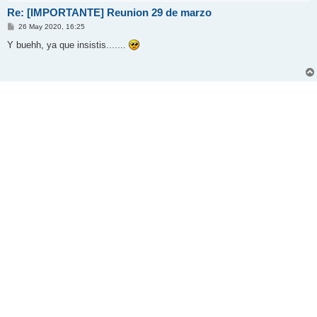
Re: [IMPORTANTE] Reunion 29 de marzo
M
26 May 2020, 16:25
e
n
Y buehh, ya que insistis.......
s
a
j
e