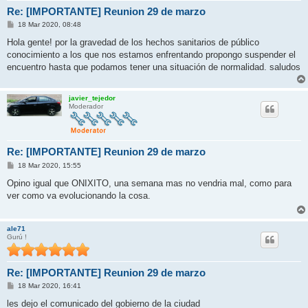
Re: [IMPORTANTE] Reunion 29 de marzo
M
18 Mar 2020, 08:48
e
n
Hola gente! por la gravedad de los hechos sanitarios de público
s
conocimiento a los que nos estamos enfrentando propongo suspender el
a
j
encuentro hasta que podamos tener una situación de normalidad. saludos
e
javier_tejedor
Moderador
Re: [IMPORTANTE] Reunion 29 de marzo
M
18 Mar 2020, 15:55
e
n
Opino igual que ONIXITO, una semana mas no vendria mal, como para
s
ver como va evolucionando la cosa.
a
j
e
ale71
Gurú !
Re: [IMPORTANTE] Reunion 29 de marzo
M
18 Mar 2020, 16:41
e
n
les dejo el comunicado del gobierno de la ciudad