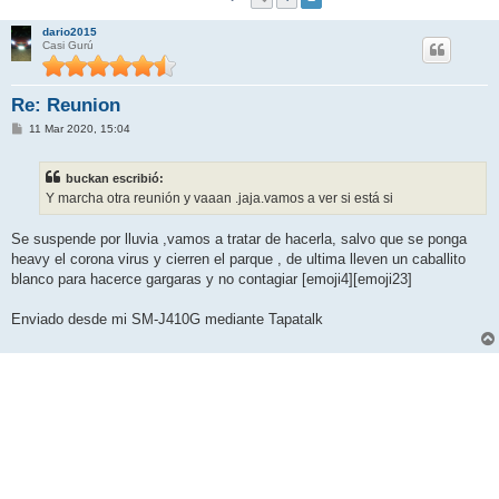
dario2015
Casi Gurú
Re: Reunion
M
11 Mar 2020, 15:04
e
n
s
buckan escribió:
a
j
Y marcha otra reunión y vaaan .jaja.vamos a ver si está si
e
Se suspende por lluvia ,vamos a tratar de hacerla, salvo que se ponga
heavy el corona virus y cierren el parque , de ultima lleven un caballito
blanco para hacerce gargaras y no contagiar [emoji4][emoji23]
Enviado desde mi SM-J410G mediante Tapatalk