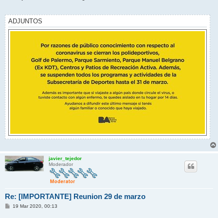
s
a
j
e
ADJUNTOS
javier_tejedor
Moderador
Re: [IMPORTANTE] Reunion 29 de marzo
M
19 Mar 2020, 00:13
e
n