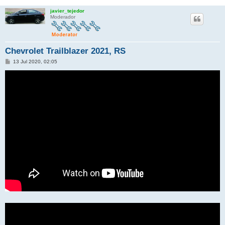
javier_tejedor
Moderador
Chevrolet Trailblazer 2021, RS
M
13 Jul 2020, 02:05
e
n
s
a
j
e