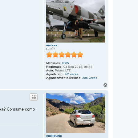
aacasa
Gurú !
Mensajes:
1085
Registrado:
03 Sep 2018, 08:43
Auto:
Prisma LTZ
Agradecido :
62 veces
Agradecimiento recibido:
206 veces
A
r
r
i
b
a
playa? Consume como
emiliounix