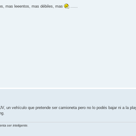
cos, mas leeentos, mas débiles, mas
......
V, un vehículo que pretende ser camioneta pero no lo podés bajar ni a la 
ng.
nta ser inteligente.