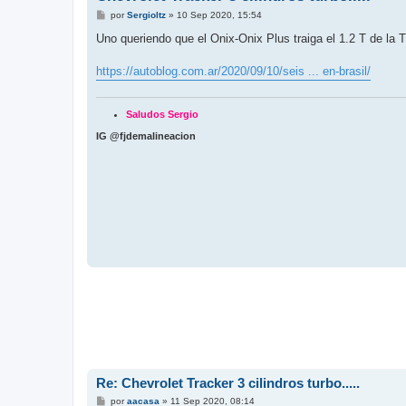
M
por
Sergioltz
»
10 Sep 2020, 15:54
e
n
Uno queriendo que el Onix-Onix Plus traiga el 1.2 T de la 
s
a
j
https://autoblog.com.ar/2020/09/10/seis ... en-brasil/
e
Saludos Sergio
IG @fjdemalineacion
Re: Chevrolet Tracker 3 cilindros turbo.....
M
por
aacasa
»
11 Sep 2020, 08:14