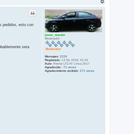
A
t
r
a
r
c
i
t
b
a
r
a
s pedidos, esto con
l
e
o
javier_tejedor
n
Moderador
_
c
robablemente sera
h
e
v
Mensajes:
2226
Registrado:
13 Dic 2018, 01:42
Auto:
Prisma LTZ AT Línea 2017
Agradecido :
71 veces
Agradecimiento recibido:
271 veces