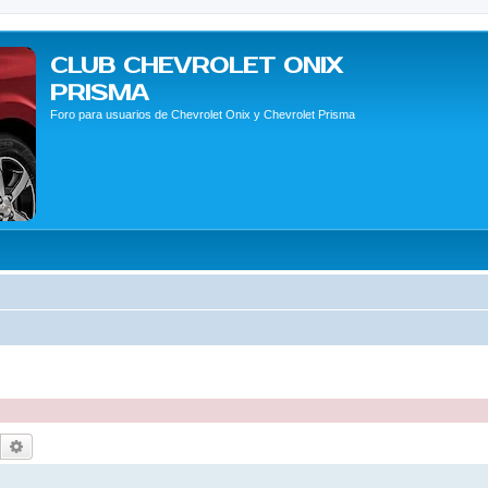
CLUB CHEVROLET ONIX
PRISMA
Foro para usuarios de Chevrolet Onix y Chevrolet Prisma
Buscar
Búsqueda avanzada