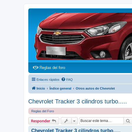
(Opens a new tab)
Reglas del foro
Enlaces rápidos
FAQ
Inicio
Índice general
Otros autos de Chevrolet
Chevrolet Tracker 3 cilindros turbo.....
Reglas del Foro
Responder
Chevrolet Tracker 3 cilindros turbo.....