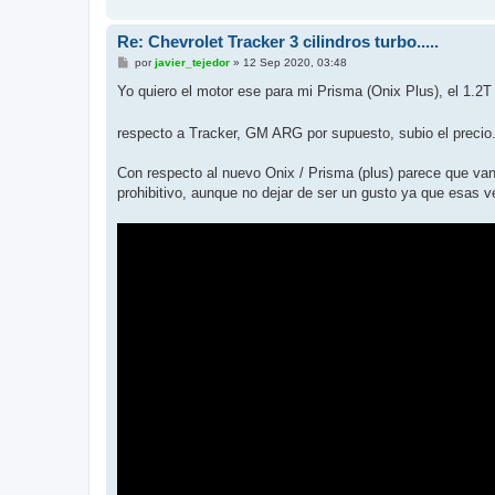
Re: Chevrolet Tracker 3 cilindros turbo.....
M
por
javier_tejedor
»
12 Sep 2020, 03:48
e
n
Yo quiero el motor ese para mi Prisma (Onix Plus), el 1.2
s
a
j
respecto a Tracker, GM ARG por supuesto, subio el precio
e
Con respecto al nuevo Onix / Prisma (plus) parece que van
prohibitivo, aunque no dejar de ser un gusto ya que esas 