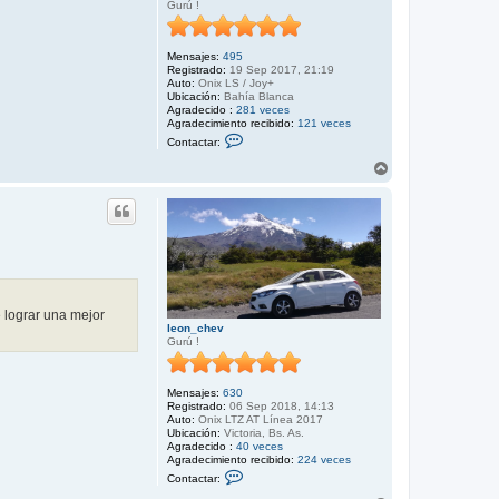
Gurú !
Mensajes:
495
Registrado:
19 Sep 2017, 21:19
Auto:
Onix LS / Joy+
Ubicación:
Bahía Blanca
Agradecido :
281 veces
Agradecimiento recibido:
121 veces
C
Contactar:
o
n
A
t
r
a
r
c
i
t
b
a
r
a
e
m
i
l
i
 lograr una mejor
o
leon_chev
u
Gurú !
n
i
x
Mensajes:
630
Registrado:
06 Sep 2018, 14:13
Auto:
Onix LTZ AT Línea 2017
Ubicación:
Victoria, Bs. As.
Agradecido :
40 veces
Agradecimiento recibido:
224 veces
C
Contactar:
o
n