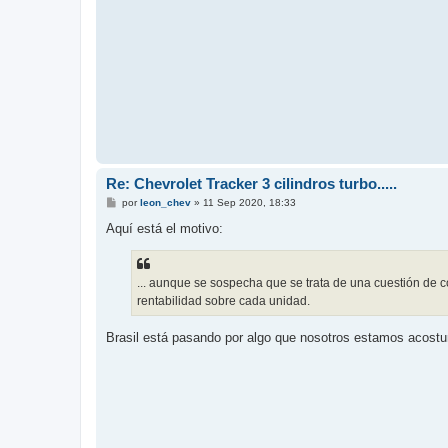
Re: Chevrolet Tracker 3 cilindros turbo.....
M
por
leon_chev
»
11 Sep 2020, 18:33
e
n
Aquí está el motivo:
s
a
j
e
... aunque se sospecha que se trata de una cuestión de c
rentabilidad sobre cada unidad.
Brasil está pasando por algo que nosotros estamos acost