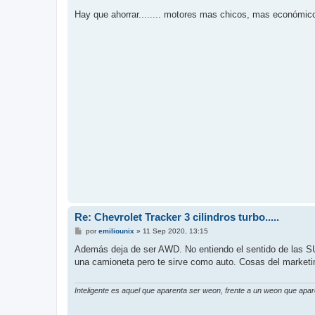
e
n
Hay que ahorrar........ motores mas chicos, mas económi
s
a
j
e
Re: Chevrolet Tracker 3 cilindros turbo.....
M
por
emiliounix
»
11 Sep 2020, 13:15
e
n
Además deja de ser AWD. No entiendo el sentido de las SU
s
una camioneta pero te sirve como auto. Cosas del marketi
a
j
e
Inteligente es aquel que aparenta ser weon, frente a un weon que apare