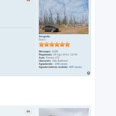
Sergioltz
Gurú !
Mensajes:
1235
Registrado:
06 Ago 2014, 19:33
Auto:
Prisma LTZ
Ubicación:
Villa Ballester
Agradecido :
159 veces
Agradecimiento recibido:
405 veces
A
r
r
i
b
a