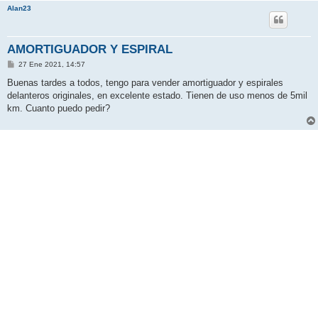
Alan23
AMORTIGUADOR Y ESPIRAL
M
27 Ene 2021, 14:57
e
n
Buenas tardes a todos, tengo para vender amortiguador y espirales
s
delanteros originales, en excelente estado. Tienen de uso menos de 5mil
a
j
km. Cuanto puedo pedir?
e