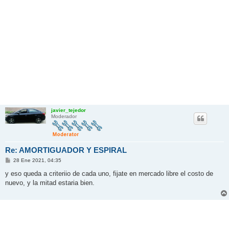
javier_tejedor
Moderador
Re: AMORTIGUADOR Y ESPIRAL
M
28 Ene 2021, 04:35
e
n
y eso queda a criteriio de cada uno, fijate en mercado libre el costo de
s
nuevo, y la mitad estaria bien.
a
j
e