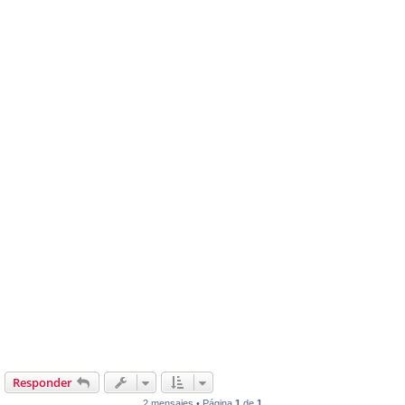
Responder
2 mensajes • Página
1
de
1