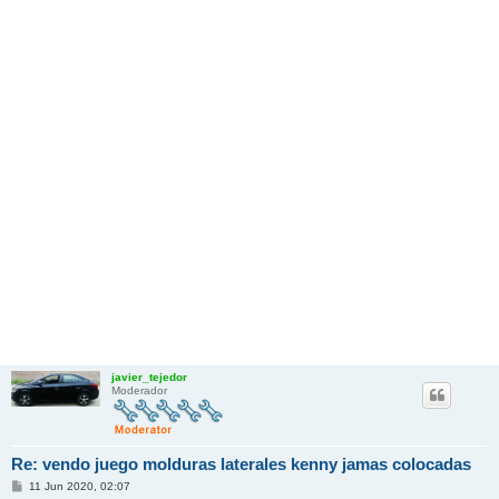
javier_tejedor
Moderador
Re: vendo juego molduras laterales kenny jamas colocadas
M
11 Jun 2020, 02:07
e