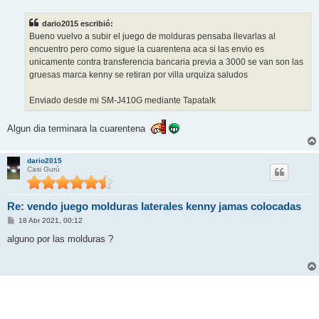
n
s
dario2015 escribió:
a
j
Bueno vuelvo a subir el juego de molduras pensaba llevarlas al
e
encuentro pero como sigue la cuarentena aca si las envio es
unicamente contra transferencia bancaria previa a 3000 se van son las
gruesas marca kenny se retiran por villa urquiza saludos
Enviado desde mi SM-J410G mediante Tapatalk
Algun dia terminara la cuarentena
dario2015
Casi Gurú
Re: vendo juego molduras laterales kenny jamas colocadas
M
18 Abr 2021, 00:12
e
n
alguno por las molduras ?
s
a
j
e