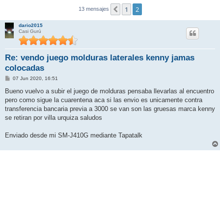
1
2
Anterior
13 mensajes
dario2015
Casi Gurú
Re: vendo juego molduras laterales kenny jamas
colocadas
M
07 Jun 2020, 16:51
e
n
Bueno vuelvo a subir el juego de molduras pensaba llevarlas al encuentro
s
pero como sigue la cuarentena aca si las envio es unicamente contra
a
j
transferencia bancaria previa a 3000 se van son las gruesas marca kenny
e
se retiran por villa urquiza saludos
Enviado desde mi SM-J410G mediante Tapatalk