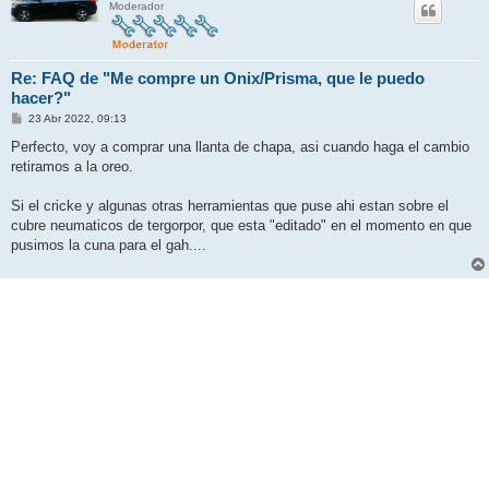
Moderador
Re: FAQ de "Me compre un Onix/Prisma, que le puedo
hacer?"
M
23 Abr 2022, 09:13
e
n
Perfecto, voy a comprar una llanta de chapa, asi cuando haga el cambio
s
retiramos a la oreo.
a
j
e
Si el cricke y algunas otras herramientas que puse ahi estan sobre el
cubre neumaticos de tergorpor, que esta "editado" en el momento en que
pusimos la cuna para el gah....