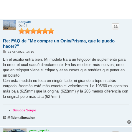
Sergioltz
Gurú !
Re: FAQ de "Me compre un Onix/Prisma, que le puedo
hacer?"
M
21 Abr 2022, 14:10
e
n
En el auxilio entra bien. Mi modelo traía un telgopor de suplemento para
s
la oreo, el cual saqué directamente. En los modelos más nuevos, creo
a
j
que en telgopor viene el crique y esas cosas que tendrias que poner en
e
un bolsito.
Con esta medida no toca en ningún lado, ni girando a tope ni atrás
cargado. Además está más exacto el velocímetro. La 195/60 es apenitas
más baja (615mm) que la original (622mm) y la 205 menos diferencia con
la original pero más alta (627mm)
Saludos Sergio
IG @fjdemalineacion
javier_tejedor