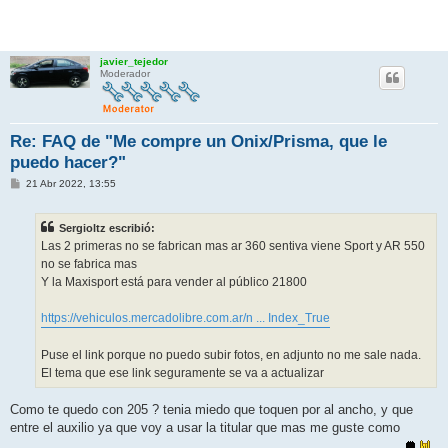
javier_tejedor
Moderador
Re: FAQ de "Me compre un Onix/Prisma, que le
puedo hacer?"
M
21 Abr 2022, 13:55
e
n
s
Sergioltz escribió:
a
j
Las 2 primeras no se fabrican mas ar 360 sentiva viene Sport y AR 550
e
no se fabrica mas
Y la Maxisport está para vender al público 21800
https://vehiculos.mercadolibre.com.ar/n ... Index_True
Puse el link porque no puedo subir fotos, en adjunto no me sale nada.
El tema que ese link seguramente se va a actualizar
Como te quedo con 205 ? tenia miedo que toquen por al ancho, y que
entre el auxilio ya que voy a usar la titular que mas me guste como