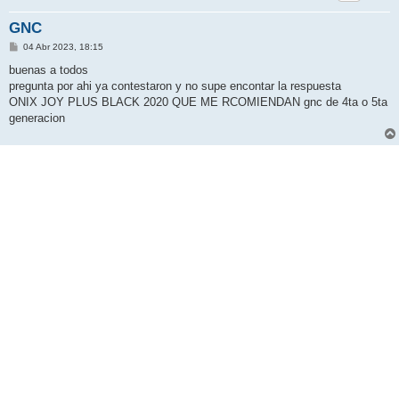
GNC
M
04 Abr 2023, 18:15
e
n
buenas a todos
s
pregunta por ahi ya contestaron y no supe encontar la respuesta
a
j
ONIX JOY PLUS BLACK 2020 QUE ME RCOMIENDAN gnc de 4ta o 5ta
e
generacion