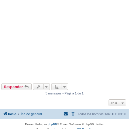
Responder
3 mensajes • Página
1
de
1
Ir a
Inicio
Índice general
Todos los horarios son
UTC-03:00
Desarrollado por
phpBB
® Forum Software © phpBB Limited