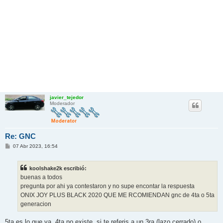
javier_tejedor
Moderador
Re: GNC
M
07 Abr 2023, 16:54
e
n
s
koolshake2k escribió:
a
j
buenas a todos
e
pregunta por ahi ya contestaron y no supe encontar la respuesta
ONIX JOY PLUS BLACK 2020 QUE ME RCOMIENDAN gnc de 4ta o 5ta
generacion
5ta es lo que va, 4ta no existe, si te referis a un 3ra (lazo cerrado) o