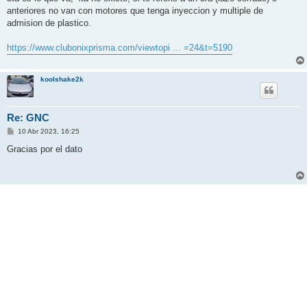
anteriores no van con motores que tenga inyeccion y multiple de
admision de plastico.
https://www.clubonixprisma.com/viewtopi ... =24&t=5190
koolshake2k
Re: GNC
M
10 Abr 2023, 16:25
e
n
Gracias por el dato
s
a
j
e