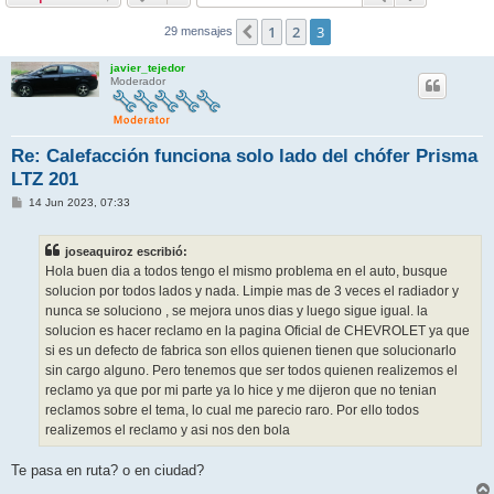
1
2
3
Anterior
29 mensajes
javier_tejedor
Moderador
Re: Calefacción funciona solo lado del chófer Prisma
LTZ 201
M
14 Jun 2023, 07:33
e
n
s
joseaquiroz escribió:
a
j
Hola buen dia a todos tengo el mismo problema en el auto, busque
e
solucion por todos lados y nada. Limpie mas de 3 veces el radiador y
nunca se soluciono , se mejora unos dias y luego sigue igual. la
solucion es hacer reclamo en la pagina Oficial de CHEVROLET ya que
si es un defecto de fabrica son ellos quienen tienen que solucionarlo
sin cargo alguno. Pero tenemos que ser todos quienen realizemos el
reclamo ya que por mi parte ya lo hice y me dijeron que no tenian
reclamos sobre el tema, lo cual me parecio raro. Por ello todos
realizemos el reclamo y asi nos den bola
Te pasa en ruta? o en ciudad?