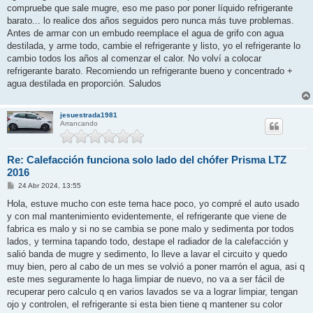
compruebe que sale mugre, eso me paso por poner líquido refrigerante
barato... lo realice dos años seguidos pero nunca más tuve problemas.
Antes de armar con un embudo reemplace el agua de grifo con agua
destilada, y arme todo, cambie el refrigerante y listo, yo el refrigerante lo
cambio todos los años al comenzar el calor. No volví a colocar
refrigerante barato. Recomiendo un refrigerante bueno y concentrado +
agua destilada en proporción. Saludos
jesuestrada1981
Arrancando
Re: Calefacción funciona solo lado del chófer Prisma LTZ
2016
M
24 Abr 2024, 13:55
e
n
Hola, estuve mucho con este tema hace poco, yo compré el auto usado
s
y con mal mantenimiento evidentemente, el refrigerante que viene de
a
j
fabrica es malo y si no se cambia se pone malo y sedimenta por todos
e
lados, y termina tapando todo, destape el radiador de la calefacción y
salió banda de mugre y sedimento, lo lleve a lavar el circuito y quedo
muy bien, pero al cabo de un mes se volvió a poner marrón el agua, asi q
este mes seguramente lo haga limpiar de nuevo, no va a ser fácil de
recuperar pero calculo q en varios lavados se va a lograr limpiar, tengan
ojo y controlen, el refrigerante si esta bien tiene q mantener su color