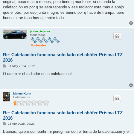
original, poco mas o menos, pero tiene q mantener, si no anda la
calefacción es por q se esta tapando y ese radiador esta más a abajo
que el otro, por eso junta mugre, es bueno por q hace de trampa, pero
bueno si se tapo hay q limpiar todo.
javier_tejedor
Moderador
Re: Calefacción funciona solo lado del chófer Prisma LTZ
2016
M
01 May 2024, 03:21
e
n
O cambiar el radiador de la calefaccion!
s
a
j
e
ManuelKuhn
Colaborador
Re: Calefacción funciona solo lado del chófer Prisma LTZ
2016
M
25 Abr 2025, 09:23
e
n
Buenas, quiero compartir mi peregrinar con el tema de la calefacción y el