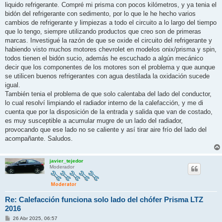
s
liquido refrigerante. Compré mi prisma con pocos kilómetros, y ya tenia el
a
j
bidón del refrigerante con sedimento, por lo que le he hecho varios
e
cambios de refrigerante y limpiezas a todo el circuito a lo largo del tiempo
que lo tengo, siempre utilizando productos que creo son de primeras
marcas. Investigué la razón de que se oxide el circuito del refrigerante y
habiendo visto muchos motores chevrolet en modelos onix/prisma y spin,
todos tienen el bidón sucio, además he escuchado a algún mecánico
decir que los componentes de los motores son el problema y que aunque
se utilicen buenos refrigerantes con agua destilada la oxidación sucede
igual.
También tenia el problema de que solo calentaba del lado del conductor,
lo cual resolví limpiando el radiador interno de la calefacción, y me di
cuenta que por la disposición de la entrada y salida que van de costado,
es muy susceptible a acumular mugre de un lado del radiador,
provocando que ese lado no se caliente y así tirar aire frío del lado del
acompañante. Saludos.
javier_tejedor
Moderador
Re: Calefacción funciona solo lado del chófer Prisma LTZ
2016
M
26 Abr 2025, 06:57