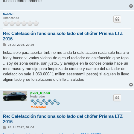
funcion correctamente.
NahNah
Arrancando
Re: Calefacción funciona solo lado del chófer Prisma LTZ
2016
M
25 Jul 2025, 20:26
e
n
holaa solo para aportar tmb no me anda la calefacción nada solo tira aire
s
frio y bueno vi varios videos de q es el radiador de calefacción q se tapa
a
j
.. soy de zona oeste, san justo.. y averigue en la concesionaria hace un
e
mes maso y me dijo para limpieza de circuito y cambio del radiador de
calefaccion sale 1.060.000( 1 millon sesentamil pesos) si alguien lo llevo
algiun lado y se lo soluciono q chifle .. saludos
javier_tejedor
Moderador
Re: Calefacción funciona solo lado del chófer Prisma LTZ
2016
M
28 Jul 2025, 02:04
e