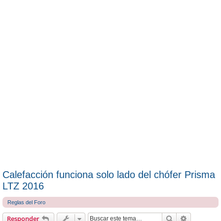
Calefacción funciona solo lado del chófer Prisma
LTZ 2016
Reglas del Foro
Buscar
Búsqueda 
Responder