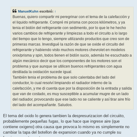
e
n
s
ManuelKuhn
escribió:
↑
a
j
Buenas, quiero compartir mi peregrinar con el tema de la calefacción y
e
el liquido refrigerante. Compré mi prisma con pocos kilómetros, y ya
tenia el bidón del refrigerante con sedimento, por lo que le he hecho
varios cambios de refrigerante y limpiezas a todo el circuito a lo largo
del tiempo que lo tengo, siempre utilizando productos que creo son de
primeras marcas. Investigué la razón de que se oxide el circuito del
refrigerante y habiendo visto muchos motores chevrolet en modelos
onix/prisma y spin, todos tienen el bidón sucio, además he escuchado a
algún mecánico decir que los componentes de los motores son el
problema y que aunque se utilicen buenos refrigerantes con agua
destilada la oxidación sucede igual.
También tenia el problema de que solo calentaba del lado del
conductor, lo cual resolví limpiando el radiador interno de la
calefacción, y me di cuenta que por la disposición de la entrada y salida
que van de costado, es muy susceptible a acumular mugre de un lado
del radiador, provocando que ese lado no se caliente y así tirar aire frío
del lado del acompañante. Saludos.
El tema del oxido lo genera tambien la despresurizacion del circuiito,
probablemente pequeñas fugas, lo que hace que ingrese aire (que
contiene oxigeno) otra causa que provoca lo mismo es simplemente no
cambiar la tapa del botellon de expansion cuando ya no cumple su