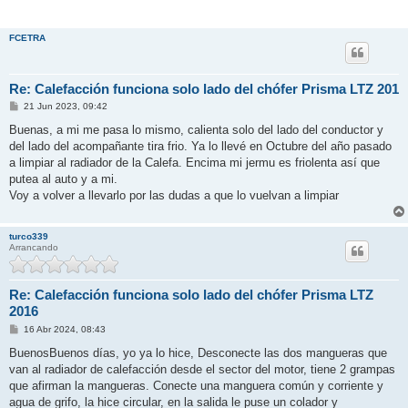
FCETRA
Re: Calefacción funciona solo lado del chófer Prisma LTZ 201
M
21 Jun 2023, 09:42
e
n
Buenas, a mi me pasa lo mismo, calienta solo del lado del conductor y
s
del lado del acompañante tira frio. Ya lo llevé en Octubre del año pasado
a
j
a limpiar al radiador de la Calefa. Encima mi jermu es friolenta así que
e
putea al auto y a mi.
Voy a volver a llevarlo por las dudas a que lo vuelvan a limpiar
turco339
Arrancando
Re: Calefacción funciona solo lado del chófer Prisma LTZ
2016
M
16 Abr 2024, 08:43
e
n
BuenosBuenos días, yo ya lo hice, Desconecte las dos mangueras que
s
van al radiador de calefacción desde el sector del motor, tiene 2 grampas
a
j
que afirman la mangueras. Conecte una manguera común y corriente y
e
agua de grifo, la hice circular, en la salida le puse un colador y