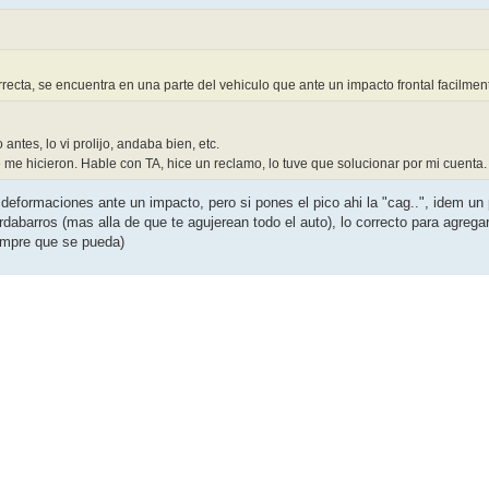
ecta, se encuentra en una parte del vehiculo que ante un impacto frontal facilment
ntes, lo vi prolijo, andaba bien, etc.
me hicieron. Hable con TA, hice un reclamo, lo tuve que solucionar por mi cuenta.
 deformaciones ante un impacto, pero si pones el pico ahi la "cag..", idem un
dabarros (mas alla de que te agujerean todo el auto), lo correcto para agregar 
iempre que se pueda)