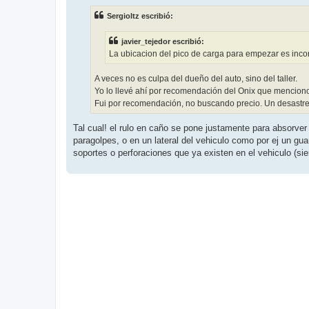
n
s
Sergioltz escribió:
a
j
e
javier_tejedor escribió:
La ubicacion del pico de carga para empezar es incorr
A veces no es culpa del dueño del auto, sino del taller.
Yo lo llevé ahí por recomendación del Onix que menciono a
Fui por recomendación, no buscando precio. Un desastre 
Tal cual! el rulo en caño se pone justamente para absorver
paragolpes, o en un lateral del vehiculo como por ej un guar
soportes o perforaciones que ya existen en el vehiculo (s