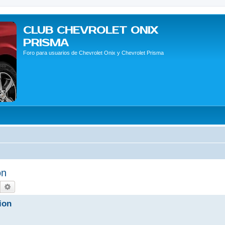
CLUB CHEVROLET ONIX
PRISMA
Foro para usuarios de Chevrolet Onix y Chevrolet Prisma
on
Buscar
Búsqueda avanzada
sion