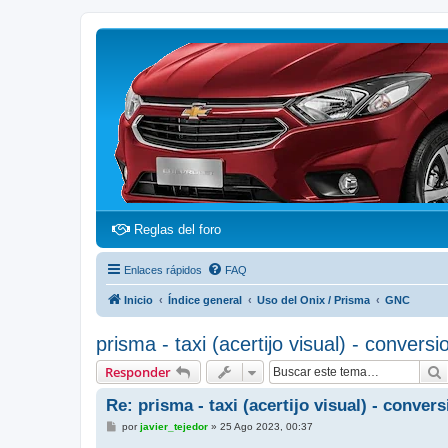
(Opens a new tab)
Reglas del foro
Enlaces rápidos
FAQ
Inicio
Índice general
Uso del Onix / Prisma
GNC
prisma - taxi (acertijo visual) - conversi
Responder
Re: prisma - taxi (acertijo visual) - conver
M
por
javier_tejedor
»
25 Ago 2023, 00:37
e