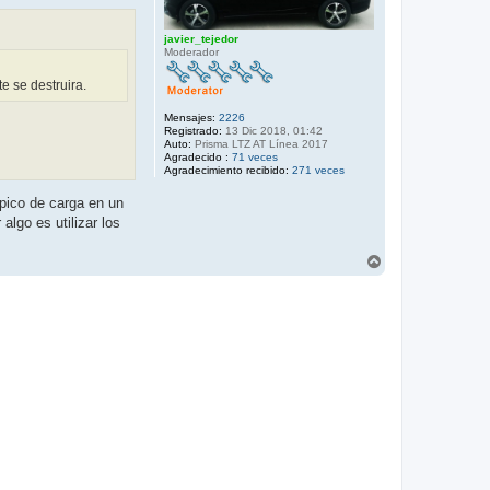
javier_tejedor
Moderador
e se destruira.
Mensajes:
2226
Registrado:
13 Dic 2018, 01:42
Auto:
Prisma LTZ AT Línea 2017
Agradecido :
71 veces
Agradecimiento recibido:
271 veces
 pico de carga en un
algo es utilizar los
A
r
r
i
b
a