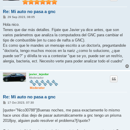
Re: Mi auto no pasa a gnc
M
29 Sep 2023, 08:05
e
n
Hola nico.
s
Tenes que dar más detalles. Fijate que Javier ya dice antes, que son
a
j
varios parámetros que analiza la computadora del GNC para cambiar el
e
tipo de combustible (en tu caso de nafta a GNC).
Es como que le mandes un mensaje escrito a un doctor/a, preguntandole
"doctor/a, tengo muchos mocos en la nariz ¿como lo soluciono, ¿que
puede ser?" y él/ella te va a contestar "que se yo, puede ser un resfrío,
alergia, bacteria, ect. Necesito verte para poder analizar todo el cuadro"
javier_tejedor
Moderador
Re: Mi auto no pasa a gnc
M
17 Oct 2023, 07:30
e
n
[quote="Nico30788"]Buenas noches, me pasa exactamente lo mismo
s
hace unos días dejo de pasar automáticamente a gnc tengo un prisma
a
j
2018joy, alguien pudo resolver el problema?[/quote?
e