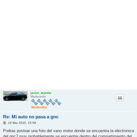
javier_tejedor
Moderador
Re: Mi auto no pasa a gnc
M
18 Mar 2020, 15:58
e
n
Podras postear una foto del vano motor donde se encuentra la electronica
s
del gnc? muy probablemente se encuentre dentro del compartimiento del