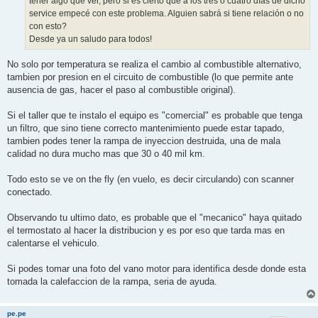
tener algo que ver, pero si es cierto que a los tres o cuatro días de dicho
service empecé con este problema. Alguien sabrá si tiene relación o no
con esto?
Desde ya un saludo para todos!
No solo por temperatura se realiza el cambio al combustible alternativo,
tambien por presion en el circuito de combustible (lo que permite ante
ausencia de gas, hacer el paso al combustible original).
Si el taller que te instalo el equipo es "comercial" es probable que tenga
un filtro, que sino tiene correcto mantenimiento puede estar tapado,
tambien podes tener la rampa de inyeccion destruida, una de mala
calidad no dura mucho mas que 30 o 40 mil km.
Todo esto se ve on the fly (en vuelo, es decir circulando) con scanner
conectado.
Observando tu ultimo dato, es probable que el "mecanico" haya quitado
el termostato al hacer la distribucion y es por eso que tarda mas en
calentarse el vehiculo.
Si podes tomar una foto del vano motor para identifica desde donde esta
tomada la calefaccion de la rampa, seria de ayuda.
pe.pe