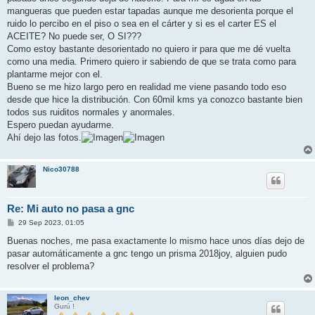
mangueras que pueden estar tapadas aunque me desorienta porque el
ruido lo percibo en el piso o sea en el cárter y si es el carter ES el
ACEITE? No puede ser, O SI???
Como estoy bastante desorientado no quiero ir para que me dé vuelta
como una media. Primero quiero ir sabiendo de que se trata como para
plantarme mejor con el.
Bueno se me hizo largo pero en realidad me viene pasando todo eso
desde que hice la distribución. Con 60mil kms ya conozco bastante bien
todos sus ruiditos normales y anormales.
Espero puedan ayudarme.
Ahí dejo las fotos.
Nico30788
Re: Mi auto no pasa a gnc
M
29 Sep 2023, 01:05
e
n
Buenas noches, me pasa exactamente lo mismo hace unos días dejo de
s
pasar automáticamente a gnc tengo un prisma 2018joy, alguien pudo
a
j
resolver el problema?
e
leon_chev
Gurú !