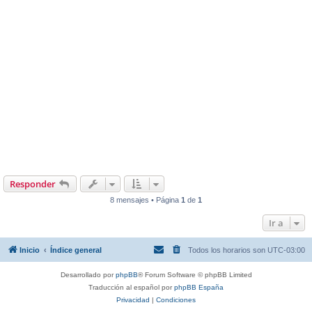
Responder
8 mensajes • Página
1
de
1
Ir a
Inicio
Índice general
Todos los horarios son
UTC-03:00
Desarrollado por
phpBB
® Forum Software © phpBB Limited
Traducción al español por
phpBB España
Privacidad
|
Condiciones