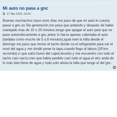
Mi auto no pasa a gnc
M
17 Mar 2020, 23:03
e
n
Buenas muchachos,hace unos días me paso de que mi auto le cuesta
s
pasar a gnc,es 5ta generación,me pasa que andando y después de haber
a
j
manejado mas de 15 o 20 minutos,tengo que apagar el auto para que se
e
pase automáticamente a gnc,antes lo hacía apenas calentaba el auto
(tardaba como mucho de 5 a 8 minutos),igual note la falla desde el
domingo me paso que revise el tacho donde va el refrigerante para ver el
nivel del agua y me olvidé poner la tapa,cuando llego al laburo (18 km
recorrido),vi que salía humo del capot,levanto y me encuentro con todo el
tacho casi vacío,creo que había perdido casi todo el.agua,el atío anda de
lo más bien,llene de agua y todo,sólo ahora la falla que tengo el del gnc.