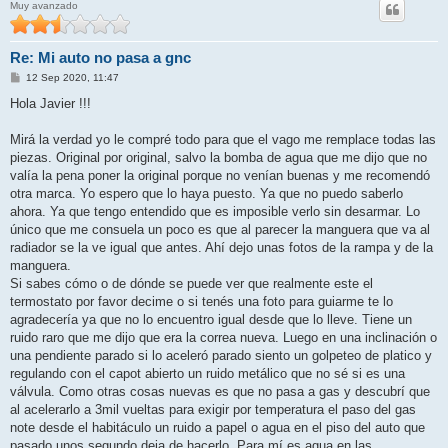
Muy avanzado
Re: Mi auto no pasa a gnc
M
12 Sep 2020, 11:47
e
n
Hola Javier !!!
s
a
j
Mirá la verdad yo le compré todo para que el vago me remplace todas las
e
piezas. Original por original, salvo la bomba de agua que me dijo que no
valía la pena poner la original porque no venían buenas y me recomendó
otra marca. Yo espero que lo haya puesto. Ya que no puedo saberlo
ahora. Ya que tengo entendido que es imposible verlo sin desarmar. Lo
único que me consuela un poco es que al parecer la manguera que va al
radiador se la ve igual que antes. Ahí dejo unas fotos de la rampa y de la
manguera.
Si sabes cómo o de dónde se puede ver que realmente este el
termostato por favor decime o si tenés una foto para guiarme te lo
agradecería ya que no lo encuentro igual desde que lo lleve. Tiene un
ruido raro que me dijo que era la correa nueva. Luego en una inclinación o
una pendiente parado si lo aceleró parado siento un golpeteo de platico y
regulando con el capot abierto un ruido metálico que no sé si es una
válvula. Como otras cosas nuevas es que no pasa a gas y descubrí que
al acelerarlo a 3mil vueltas para exigir por temperatura el paso del gas
note desde el habitáculo un ruido a papel o agua en el piso del auto que
pasado unos segundo deja de hacerlo. Para mí es agua en las