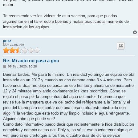
a
j
motor.
e
Te recomiendo ver los videos de esta seccion, para que puedas
argumentar en el taller sobre buenas y malas practicas al momento de
instalacion de los equipos.
pe.pe
Muy avanzado
Re: Mi auto no pasa a gnc
M
09 Sep 2020, 16:28
e
n
Buenas tardes. Me pasa lo mismo. En realidad yo tengo un equipo de 5ta
s
instalado en un 2017 y cuando mucho demora entre 3 y 4 minutos. Pero
a
j
hace unos días me dejó de pasar en ese tiempo y ahora se demora entre
e
12 y 24 minutos ampliando obviamente los kms recorridos. Como se
regula el paso por la temperatura del agua del motor. Lo primero que
revisé fue la manguera que va del tacho del refrigerante a la "torta" y el
pico del tacho para descartar que una cosa u otra este obstruido con
algo. Y la verdad que está todo muy limpio incluso el agua refrigerante.
Alguien sabe que puede ser?
Como dato informativo puedo decir que recientemente le hice distribución
completa y cambio de las dos Poly v, no sé si eso pueda tener algo que
ver, pero si es cierto que a los tres o cuatro días de dicho service