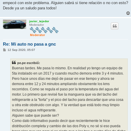
empecé con este problema. Alguien sabrá si tiene relación o no con esto?
Desde ya un saludo para todos!
javier_tejedor
Moderador
Re: Mi auto no pasa a gnc
M
12 Sep 2020, 05:07
e
n
s
pe.pe escribió:
a
j
Buenas tardes. Me pasa lo mismo. En realidad yo tengo un equipo de
e
5ta instalado en un 2017 y cuando mucho demora entre 3 y 4 minutos.
Pero hace unos días me dejó de pasar en ese tiempo y ahora se
demora entre 12 y 24 minutos ampliando obviamente los kms
recorridos. Como se regula el paso por la temperatura del agua del
motor. Lo primero que revisé fue la manguera que va del tacho del
refrigerante a la "torta" y el pico del tacho para descartar que una cosa
u otra este obstruido con algo. Y la verdad que está todo muy limpio
incluso el agua refrigerante.
Alguien sabe que puede ser?
Como dato informativo puedo decir que recientemente le hice
distribución completa y cambio de las dos Poly v, no sé si eso pueda